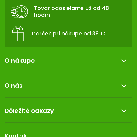
T
Tovar odosielame už od 48
I
hodín
E
Darček pri nákupe od 39 €
O nákupe
Informácie o nákupe
O nás
Reklamácia a vrátenie tovaru
Doprava a platba
O nás
Dôležité odkazy
Darček k nákupu
Kontakt
Obchodné podmienky
Dermocentrum
Blog
Vernostný program
Kontakt