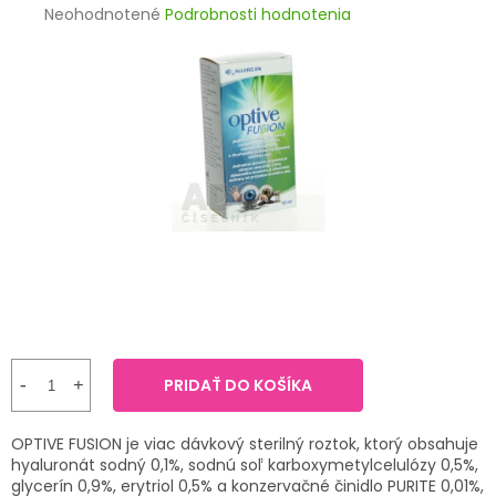
TRÁVENIE
Priemerné
Neohodnotené
Podrobnosti hodnotenia
hodnotenie
produktu
EROTIKA
je
0,0
z
BOLESŤ
5
hviezdičiek.
DERMATOLÓGIA
DENTÁLNA
HYGIENA
ZDRAVOTNÍCKE
POMÔCKY
PRIDAŤ DO KOŠÍKA
PRÍRODNÉ
LIEKY
OPTIVE FUSION je viac dávkový sterilný roztok, ktorý obsahuje
hyaluronát sodný 0,1%, sodnú soľ karboxymetylcelulózy 0,5%,
VETERINA
glycerín 0,9%, erytriol 0,5% a konzervačné činidlo PURITE 0,01%,