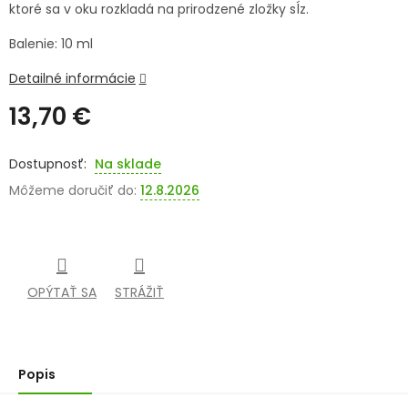
ktoré sa v oku rozkladá na prirodzené zložky sĺz.
SENIORI
Balenie: 10 ml
ZNAČKY
Detailné informácie
13,70 €
Prihlásenie
Jednotková
cena:
Na sklade
Môžeme doručiť do:
12.8.2026
OPÝTAŤ SA
STRÁŽIŤ
Popis