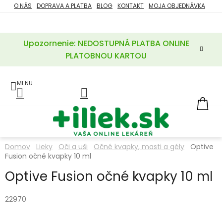
Prejsť
O NÁS
DOPRAVA A PLATBA
BLOG
KONTAKT
MOJA OBJEDNÁVKA
ZĽAVY
na
%
obsah
Upozornenie: NEDOSTUPNÁ PLATBA ONLINE
POTREBY
PRE
PLATOBNOU KARTOU
MATKU
A
DIEŤA
LIEKY
NÁ
KOŠ
VÝŽIVOVÉ
DOPLNKY
Domov
Lieky
Oči a uši
Očné kvapky, masti a gély
Optive
Fusion očné kvapky 10 ml
VITAMÍNY
A
MINERÁLY
Optive Fusion očné kvapky 10 ml
KOZMETIKA
22970