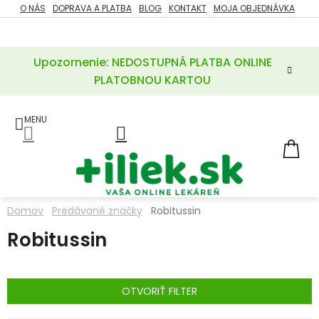
Prejsť
O NÁS
DOPRAVA A PLATBA
BLOG
KONTAKT
MOJA OBJEDNÁVKA
ZĽAVY
na
%
obsah
Upozornenie: NEDOSTUPNÁ PLATBA ONLINE
POTREBY
PRE
PLATOBNOU KARTOU
MATKU
A
DIEŤA
LIEKY
NÁ
KOŠ
VÝŽIVOVÉ
DOPLNKY
Domov
Predávané značky
Robitussin
VITAMÍNY
Robitussin
A
MINERÁLY
KOZMETIKA
OTVORIŤ FILTER