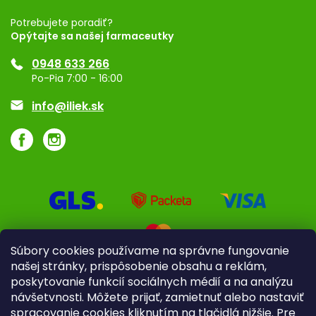
Registrácia
Potrebujete poradiť?
Opýtajte sa našej farmaceutky
Ponuka pre firmy
0948 633 266
Značky
Po-Pia 7:00 - 16:00
Akcie a zľavy
info@iliek.sk
Súbory cookies používame na správne fungovanie
našej stránky, prispôsobenie obsahu a reklám,
poskytovanie funkcií sociálnych médií a na analýzu
návšetvnosti. Môžete prijať, zamietnuť alebo nastaviť
spracovanie cookies kliknutím na tlačidlá nižšie. Pre