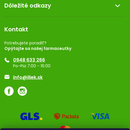
Dôležité odkazy
Darček k nákupu
Kontakt
Obchodné podmienky
Dermocentrum
Blog
Vernostný program
Kontakt
Rozhodnutie na prevádzku
Registrácia
Potrebujete poradiť?
Opýtajte sa našej farmaceutky
Ponuka pre firmy
0948 633 266
Značky
Po-Pia 7:00 - 16:00
Akcie a zľavy
info@iliek.sk