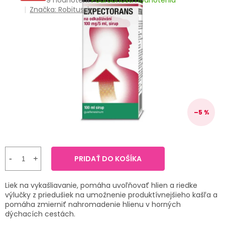
9 hodnotení
Podrobnosti hodnotenia
TRÁVENIE
hodnotenie
Značka:
Robitussin
produktu
je
EROTIKA
3,4
z
5
BOLESŤ
hviezdičiek.
DERMATOLÓGIA
DENTÁLNA
–5 %
HYGIENA
ZDRAVOTNÍCKE
POMÔCKY
PRIDAŤ DO KOŠÍKA
PRÍRODNÉ
Liek na vykašliavanie, pomáha uvoľňovať hlien a riedke
LIEKY
výlučky z priedušiek na umožnenie produktívnejšieho kašľa a
pomáha zmierniť nahromadenie hlienu v horných
dýchacích cestách.
VETERINA