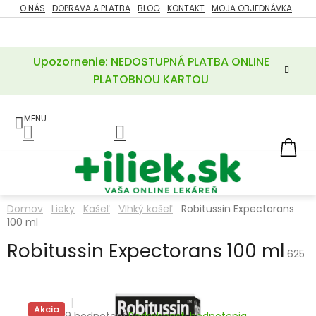
Prejsť
O NÁS
DOPRAVA A PLATBA
BLOG
KONTAKT
MOJA OBJEDNÁVKA
ZĽAVY
na
%
obsah
Upozornenie: NEDOSTUPNÁ PLATBA ONLINE
POTREBY
PRE
PLATOBNOU KARTOU
MATKU
A
DIEŤA
LIEKY
NÁ
KOŠ
VÝŽIVOVÉ
DOPLNKY
Domov
Lieky
Kašeľ
Vlhký kašeľ
Robitussin Expectorans
100 ml
VITAMÍNY
A
MINERÁLY
Robitussin Expectorans 100 ml
625
KOZMETIKA
Akcia
Priemerné