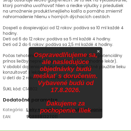
ktorý pomáha uvoľňovať hlien a riedke výlučky z priedušiek
na umožnenie produktívnejšieho kašľa a pomáha zmierniť
nahromadenie hlienu v horných dýchacích cestách
Dospelí a dospievajúci od 12 rokov: podáva sa 10 ml každé 4
hodiny.
Deti od 6 do 12 rokov: podáva sa 5 ml každé 4 hodiny.
Deti od 2 do 6 rokov: podáva sa 2,5 ml každé 4 hodiny.
×
Ospravedlňujeme sa,
Počas tehotenstva sa liek nemá užívať, pokiaľ potenciálny
ale nasledujúce
prínos liečby neprevyšuje možné riziko (rozhodne lekár).
V období dojčenia sa liek neodporúča, je nutné použitie lieku
objednávky budú
konzultovať s lekárom.
meškať s doručením.
U detí do 2 rokov je liek kontraindikovaný.
Vybavené budú od
ŠUKL kód: C14802
17.8.2026.
Dodatočné parametre
Ďakujeme za
pochopenie. iliek
Kategória
:
Lieky na vlhký kašeľ a vykašliavanie
EAN
:
9088881327011