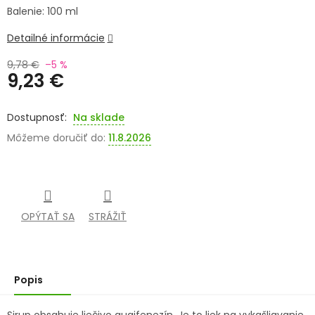
Balenie: 100 ml
SENIORI
Detailné informácie
ZNAČKY
9,78 €
–5 %
9,23 €
Prihlásenie
Jednotková
cena:
Na sklade
Môžeme doručiť do:
11.8.2026
OPÝTAŤ SA
STRÁŽIŤ
Popis
Sirup obsahuje liečivo guajfenezín. Je to liek na vykašliavanie,