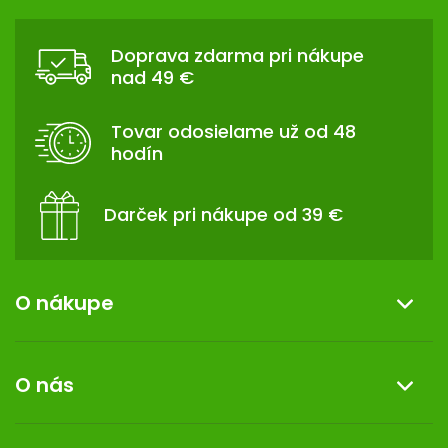
Z
Á
Doprava zdarma pri nákupe
P
nad 49 €
Ä
T
Tovar odosielame už od 48
I
hodín
E
Darček pri nákupe od 39 €
O nákupe
Informácie o nákupe
O nás
Reklamácia a vrátenie tovaru
Doprava a platba
O nás