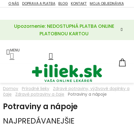
Prejsť
O NÁS
DOPRAVA A PLATBA
BLOG
KONTAKT
MOJA OBJEDNÁVKA
ZĽAVY
na
%
obsah
Upozornenie: NEDOSTUPNÁ PLATBA ONLINE
POTREBY
PRE
PLATOBNOU KARTOU
MATKU
A
DIEŤA
LIEKY
NÁ
KOŠ
VÝŽIVOVÉ
DOPLNKY
Domov
Prírodné lieky
Zdravé potraviny, výživové doplnky a
čaje
Zdravé potraviny a čaje
Potraviny a nápoje
VITAMÍNY
A
MINERÁLY
Potraviny a nápoje
NAJPREDÁVANEJŠIE
KOZMETIKA