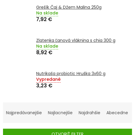
TRÁVENIE
Grešík Čaj & Džem Malina 250g
Na sklade
EROTIKA
7,92 €
BOLESŤ
Zlatenka Ľanová vláknina s chia 300 g
Na sklade
DERMATOLÓGIA
8,92 €
DENTÁLNA
HYGIENA
Nutrikaša probiotic Hruška 3x60 g
Vypredané
3,23 €
ZDRAVOTNÍCKE
POMÔCKY
R
PRÍRODNÉ
A
LIEKY
Najpredávanejšie
Najlacnejšie
Najdrahšie
Abecedne
D
E
VETERINA
OTVORIŤ FILTER