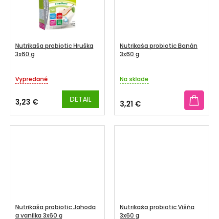
Nutrikaša probiotic Hruška
Nutrikaša probiotic Banán
3x60 g
3x60 g
Vypredané
Na sklade
DETAIL
3,23 €
3,21 €
Nutrikaša probiotic Jahoda
Nutrikaša probiotic Višňa
a vanilka 3x60 g
3x60 g