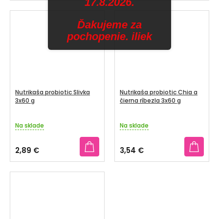
17.8.2026.
Ďakujeme za
pochopenie. iliek
Nutrikaša probiotic Slivka
Nutrikaša probiotic Chia a
3x60 g
čierna ríbezla 3x60 g
Na sklade
Na sklade
2,89 €
3,54 €