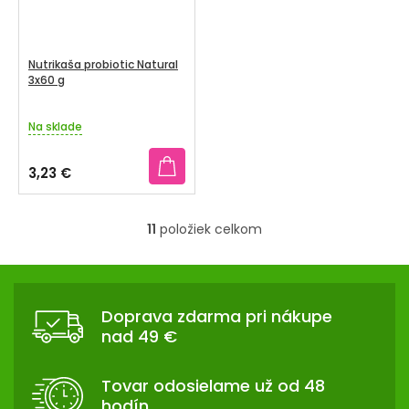
Nutrikaša probiotic Natural
3x60 g
Na sklade
3,23 €
11
položiek celkom
O
v
Z
l
Á
á
Doprava zdarma pri nákupe
d
P
nad 49 €
a
Ä
c
T
i
Tovar odosielame už od 48
I
e
hodín