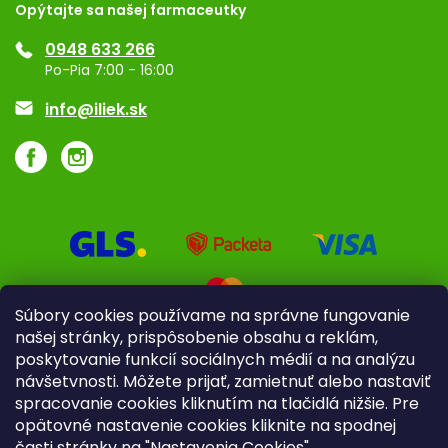
Opýtajte sa našej farmaceutky
Ponuka pre firmy
0948 633 266
Značky
Po-Pia 7:00 - 16:00
Akcie a zľavy
info@iliek.sk
Súbory cookies používame na správne fungovanie
našej stránky, prispôsobenie obsahu a reklám,
poskytovanie funkcií sociálnych médií a na analýzu
návšetvnosti. Môžete prijať, zamietnuť alebo nastaviť
spracovanie cookies kliknutím na tlačidlá nižšie. Pre
opätovné nastavenie cookies kliknite na spodnej
časti stránky na "Nastavenia Cookies".