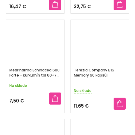
produktu
produktu
16,47 €
32,75 €
je
je
4,7
3,7
z
z
5
5
hviezdičiek.
hviezdičiek.
MedPharma Echinacea 600
Terezia Company B15
Forte - Kurkumín tbl 60+7
Memory 60 kapsúl
zdarma
Na sklade
Priemerné
Na sklade
hodnotenie
produktu
7,50 €
je
11,65 €
5,0
z
5
hviezdičiek.