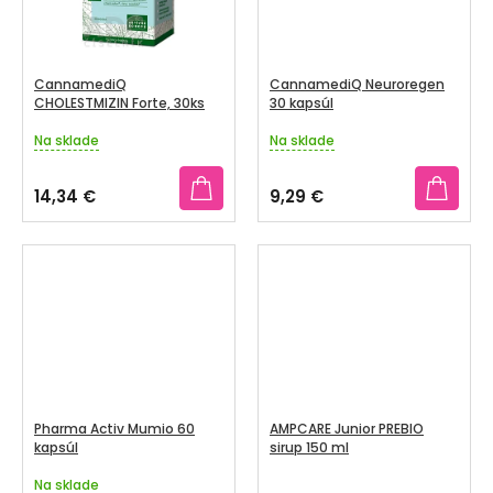
CannamediQ
CannamediQ Neuroregen
CHOLESTMIZIN Forte, 30ks
30 kapsúl
Na sklade
Na sklade
Priemerné
Priemerné
hodnotenie
hodnotenie
produktu
produktu
14,34 €
9,29 €
je
je
3,8
4,0
z
z
5
5
hviezdičiek.
hviezdičiek.
Pharma Activ Mumio 60
AMPCARE Junior PREBIO
kapsúl
sirup 150 ml
Na sklade
Priemerné