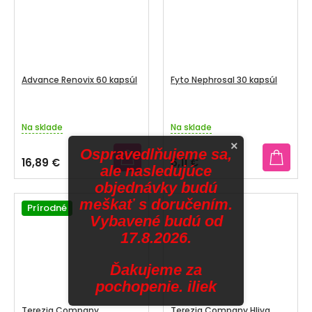
Advance Renovix 60 kapsúl
Fyto Nephrosal 30 kapsúl
Na sklade
Na sklade
×
Ospravedlňujeme sa,
16,89 €
6,11 €
ale nasledujúce
objednávky budú
meškať s doručením.
Prírodné
Vybavené budú od
17.8.2026.
Ďakujeme za
pochopenie. iliek
Terezia Company
Terezia Company Hliva