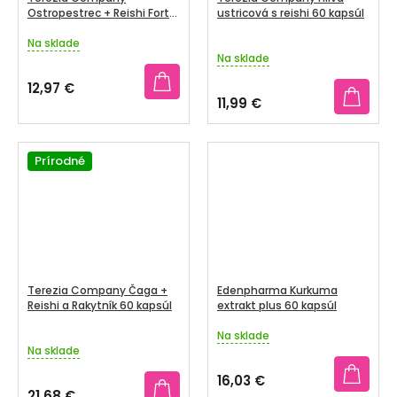
Ostropestrec + Reishi Forte
ustricová s reishi 60 kapsúl
60 kapsúl
Na sklade
Priemerné
Na sklade
hodnotenie
produktu
12,97 €
je
11,99 €
3,4
z
5
Prírodné
hviezdičiek.
Terezia Company Čaga +
Edenpharma Kurkuma
Reishi a Rakytník 60 kapsúl
extrakt plus 60 kapsúl
Na sklade
Priemerné
Na sklade
hodnotenie
produktu
16,03 €
je
21,68 €