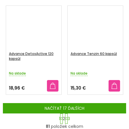
z
5
hviezdičiek.
Advance DetoxActive 120
Advance Tenzin 60 kapsúl
kapsúl
Na sklade
Na sklade
18,96 €
15,30 €
NAČÍTAŤ 17 ĎALŠÍCH
S
1
2
3
t
O
81
položiek celkom
r