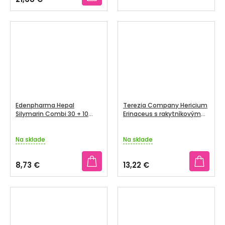
4,0
z
5
hviezdičiek.
Edenpharma Hepal
Terezia Company Hericium
Silymarin Combi 30 + 10
Erinaceus s rakytníkovým
kapsúl
olejom 60 kapsúl
Na sklade
Na sklade
8,73 €
13,22 €