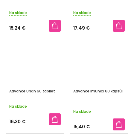
Na sklade
Na sklade
15,24 €
17,49 €
Advance Urixin 60 tabliet
Advance Imunax 60 kapsúl
Na sklade
Priemerné
Na sklade
hodnotenie
produktu
16,30 €
je
15,40 €
4,0