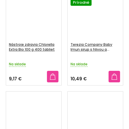
Prírodné
hviezdičiek.
Nástroje zdravia Chlorella
Terezia Company Baby
Extra Bio 100 g 400 tabliet
Imun sirup s hlivou a
rakytníkom višna 100 ml
Na sklade
Na sklade
9,17 €
10,49 €