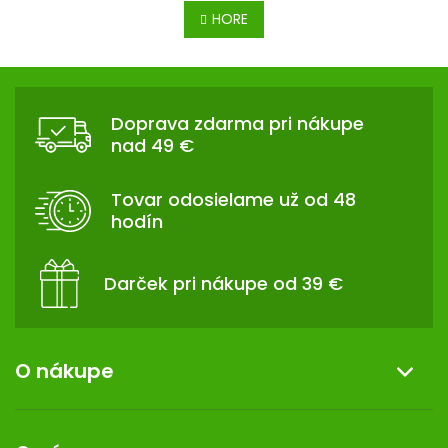
v
á
HORE
l
n
á
k
d
Z
o
a
v
Á
c
a
Doprava zdarma pri nákupe
P
n
i
nad 49 €
i
Ä
e
e
p
T
Tovar odosielame už od 48
r
I
hodín
v
E
k
y
Darček pri nákupe od 39 €
v
ý
p
i
O nákupe
s
u
Informácie o nákupe