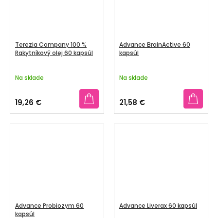
Terezia Company 100 %
Advance BrainActive 60
Rakytníkový olej 60 kapsúl
kapsúl
Na sklade
Na sklade
19,26 €
21,58 €
Advance Probiozym 60
Advance Liverax 60 kapsúl
kapsúl