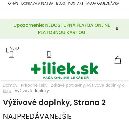
Prejsť
O NÁS
DOPRAVA A PLATBA
BLOG
KONTAKT
MOJA OBJEDNÁVKA
ZĽAVY
na
%
obsah
Upozornenie: NEDOSTUPNÁ PLATBA ONLINE
POTREBY
PRE
PLATOBNOU KARTOU
MATKU
A
DIEŤA
LIEKY
NÁ
KOŠ
VÝŽIVOVÉ
DOPLNKY
Domov
Prírodné lieky
Zdravé potraviny, výživové doplnky a
čaje
Výživové doplnky
VITAMÍNY
A
MINERÁLY
Výživové doplnky
, Strana 2
NAJPREDÁVANEJŠIE
KOZMETIKA