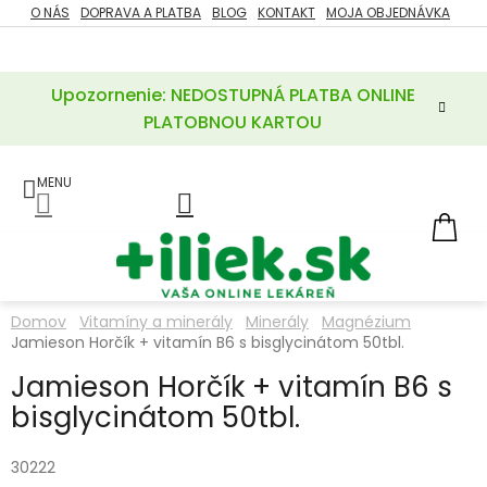
Prejsť
O NÁS
DOPRAVA A PLATBA
BLOG
KONTAKT
MOJA OBJEDNÁVKA
ZĽAVY
na
%
obsah
Upozornenie: NEDOSTUPNÁ PLATBA ONLINE
POTREBY
PRE
PLATOBNOU KARTOU
MATKU
A
DIEŤA
LIEKY
NÁ
KOŠ
VÝŽIVOVÉ
DOPLNKY
Domov
Vitamíny a minerály
Minerály
Magnézium
Jamieson Horčík + vitamín B6 s bisglycinátom 50tbl.
VITAMÍNY
A
MINERÁLY
Jamieson Horčík + vitamín B6 s
bisglycinátom 50tbl.
KOZMETIKA
30222