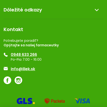
Doprava a platba
O nás
Dôležité odkazy
Darček k nákupu
Kontakt
Obchodné podmienky
Dermocentrum
Blog
Vernostný program
Kontakt
Rozhodnutie na prevádzku
Registrácia
Potrebujete poradiť?
Opýtajte sa našej farmaceutky
Ponuka pre firmy
0948 633 266
Značky
Po-Pia 7:00 - 16:00
Akcie a zľavy
info@iliek.sk