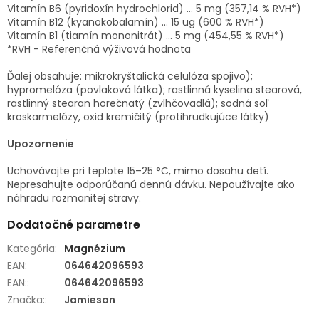
Vitamín B6 (pyridoxín hydrochlorid) ... 5 mg (357,14 % RVH*)
Vitamín B12 (kyanokobalamín) ... 15 ug (600 % RVH*)
Vitamín B1 (tiamín mononitrát) ... 5 mg (454,55 % RVH*)
*RVH - Referenčná výživová hodnota
Ďalej obsahuje: mikrokryštalická celulóza spojivo);
hypromelóza (povlaková látka); rastlinná kyselina stearová,
rastlinný stearan horečnatý (zvlhčovadlá); sodná soľ
kroskarmelózy, oxid kremičitý (protihrudkujúce látky)
Upozornenie
Uchovávajte pri teplote 15–25 °C, mimo dosahu detí.
Nepresahujte odporúčanú dennú dávku. Nepoužívajte ako
náhradu rozmanitej stravy.
Dodatočné parametre
Kategória
:
Magnézium
EAN
:
064642096593
EAN:
:
064642096593
Značka:
:
Jamieson