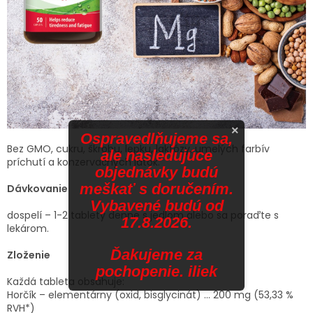
×
Ospravedlňujeme sa,
Bez GMO, cukru, škrobu, lepku, laktózy, umelých farbív
ale nasledujúce
príchutí a konzervačných látok.
objednávky budú
meškať s doručením.
Dávkovanie
Vybavené budú od
dospelí – 1-2 tablety denne s jedlom alebo sa poraďte s
17.8.2026.
lekárom.
Ďakujeme za
Zloženie
pochopenie. iliek
Každá tableta obsahuje:
Horčík – elementárny (oxid, bisglycinát) ... 200 mg (53,33 %
RVH*)