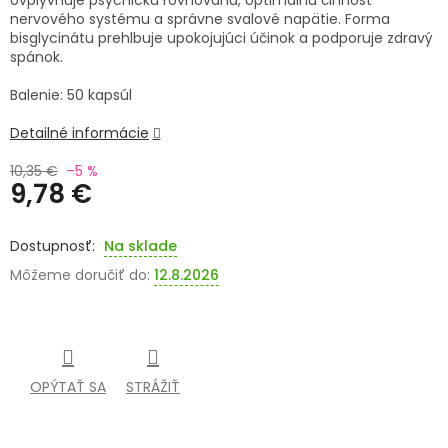
ovplyvňuje psychickú rovnováhu, optimálnu činnosť
nervového systému a správne svalové napätie. Forma
SENIORI
bisglycinátu prehlbuje upokojujúci účinok a podporuje zdravý
spánok.
ZNAČKY
Balenie: 50 kapsúl
Prihlásenie
Detailné informácie
10,35 €
–5 %
9,78 €
Jednotková
cena:
Na sklade
Môžeme doručiť do:
12.8.2026
OPÝTAŤ SA
STRÁŽIŤ