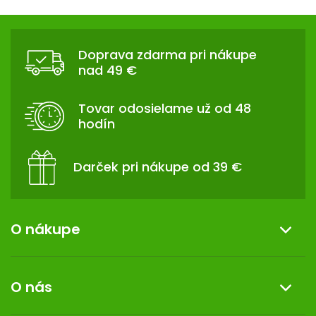
Z
Á
Doprava zdarma pri nákupe
P
nad 49 €
Ä
T
Tovar odosielame už od 48
I
hodín
E
Darček pri nákupe od 39 €
O nákupe
Informácie o nákupe
O nás
Reklamácia a vrátenie tovaru