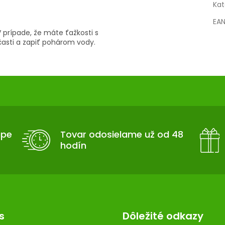
Kat
EA
prípade, že máte ťažkosti s
časti a zapiť pohárom vody.
upe
Tovar odosielame už od 48
hodín
s
Dôležité odkazy