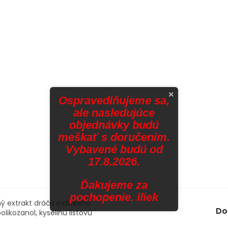
×
Ospravedlňujeme sa,
ale nasledujúce
objednávky budú
meškať s doručením.
Vybavené budú od
17.8.2026.
Ďakujeme za
pochopenie. iliek
hý extrakt dráča indického
Do
likozanol, kyselinu listovú