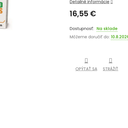
Detailné informácie
16,55 €
Jednotková
cena:
Na sklade
Môžeme doručiť do:
10.8.202
OPÝTAŤ SA
STRÁŽIŤ