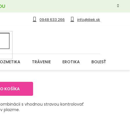
OU
0948 633 266
info@iliek.sk
OZMETIKA
TRÁVENIE
EROTIKA
BOLESŤ
DERM
DO KOŠÍKA
ombinácii s vhodnou stravou kontrolovať
 v plazme.