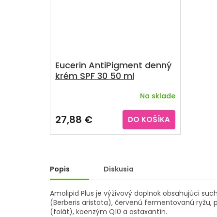
Eucerin AntiPigment denný
krém SPF 30 50 ml
Na sklade
Priemerné
hodnotenie
produktu
27,88 €
DO KOŠÍKA
je
5,0
z
5
hviezdičiek.
Popis
Diskusia
Amolipid Plus je výživový doplnok obsahujúci suc
(Berberis aristata), červenú fermentovanú ryžu, po
(folát), koenzým Q10 a astaxantín.