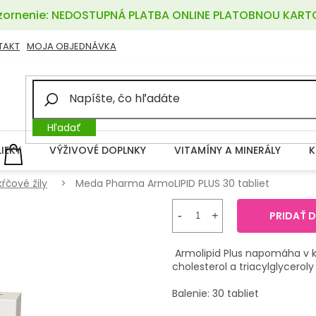
ornenie: NEDOSTUPNÁ PLATBA ONLINE PLATOBNOU KART
TAKT
MOJA OBJEDNÁVKA
Hľadať
LIEKY
VÝŽIVOVÉ DOPLNKY
VITAMÍNY A MINERÁLY
K
NÁKUPNÝ
KOŠÍK
kŕčové žily
Meda Pharma ArmoLIPID PLUS 30 tabliet
PRIDAŤ 
Armolipid Plus napomáha v k
cholesterol a triacylglyceroly
Balenie: 30 tabliet