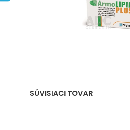
hviezdičiek.
SÚVISIACI TOVAR