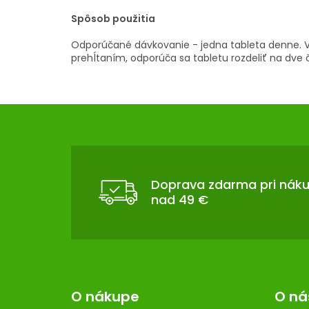
Spôsob použitia
Odporúčané dávkovanie - jedna tableta denne. V 
prehĺtaním, odporúča sa tabletu rozdeliť na dve 
Z
Á
P
Ä
T
Doprava zdarma pri nák
nad 49 €
I
E
O nákupe
O ná