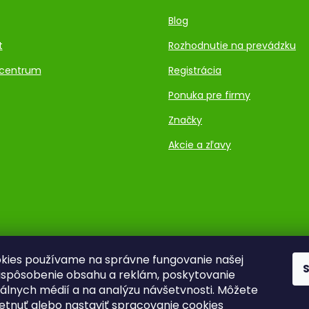
Blog
t
Rozhodnutie na prevádzku
centrum
Registrácia
Ponuka pre firmy
Značky
Akcie a zľavy
kies používame na správne fungovanie našej
rispôsobenie obsahu a reklám, poskytovanie
ciálnych médií a na analýzu návšetvnosti. Môžete
ietnuť alebo nastaviť spracovanie cookies