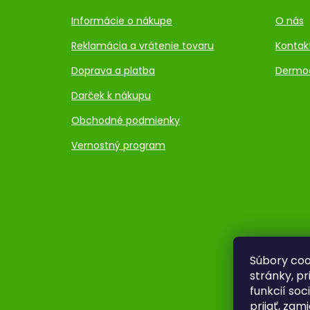
Informácie o nákupe
O nás
Reklamácia a vrátenie tovaru
Kontak
Doprava a platba
Dermo
Darček k nákupu
Obchodné podmienky
Vernostný program
Súbory coo
stránky, p
funkcií so
prijať, zam
Pre firmy
Poradenstvo