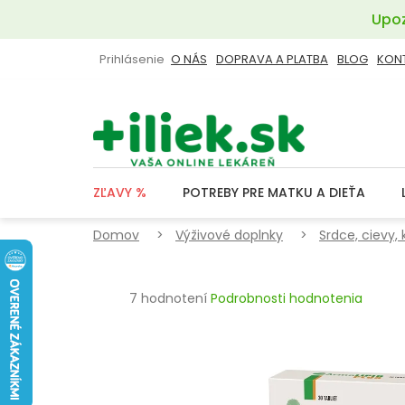
Prejsť
Upoz
na
obsah
Prihlásenie
O NÁS
DOPRAVA A PLATBA
BLOG
KON
ZĽAVY %
POTREBY PRE MATKU A DIEŤA
Domov
Výživové doplnky
Srdce, cievy, 
Priemerné
7 hodnotení
Podrobnosti hodnotenia
hodnotenie
produktu
je
4,1
z
5