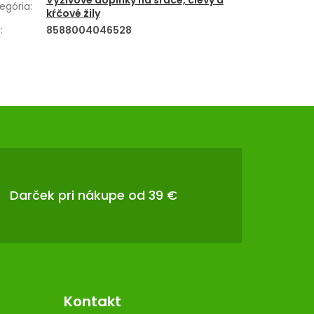
Výživové doplnky na srdce, cievy a
egória
:
kŕčové žily
N
:
8588004046528
Darček pri nákupe od 39 €
Kontakt