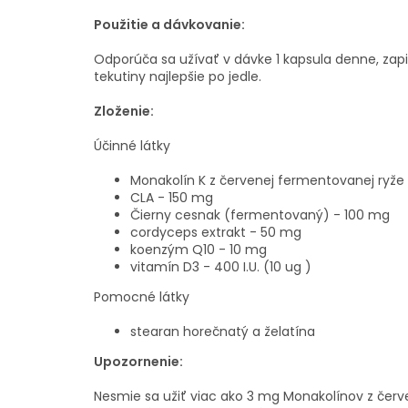
Použitie a dávkovanie:
Odporúča sa užívať v dávke 1 kapsula denne, z
tekutiny najlepšie po jedle.
Zloženie:
Účinné látky
Monakolín K z červenej fermentovanej ryže
CLA - 150 mg
Čierny cesnak (fermentovaný) - 100 mg
cordyceps extrakt - 50 mg
koenzým Q10 - 10 mg
vitamín D3 - 400 I.U. (10 ug )
Pomocné látky
stearan horečnatý a želatína
Upozornenie:
Nesmie sa užiť viac ako 3 mg Monakolínov z červ