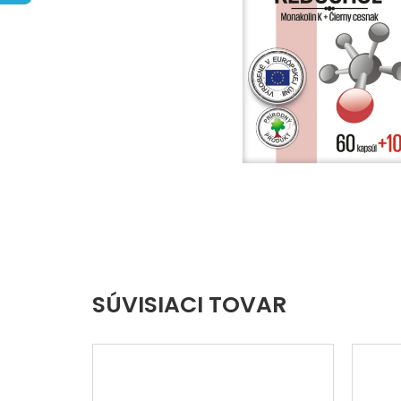
hviezdičiek.
SÚVISIACI TOVAR