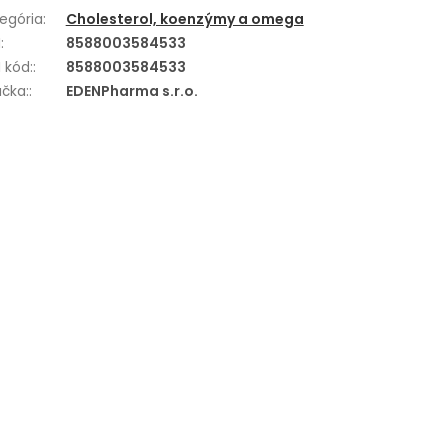
egória
:
Cholesterol, koenzýmy a omega
N
:
8588003584533
 kód:
:
8588003584533
čka:
:
EDENPharma s.r.o.