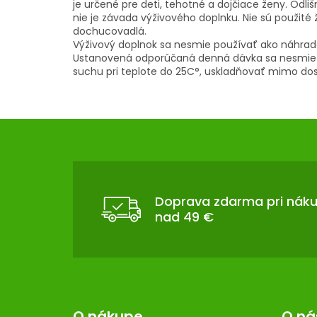
je určené pre deti, tehotné a dojčiace ženy. Odliš
nie je závada výživového doplnku. Nie sú použité 
dochucovadlá.
Výživový doplnok sa nesmie používať ako náhrada
Ustanovená odporúčaná denná dávka sa nesmie p
suchu pri teplote do 25C°, uskladňovať mimo do
Z
Á
P
Ä
T
Doprava zdarma pri nák
nad 49 €
I
E
O nákupe
O ná