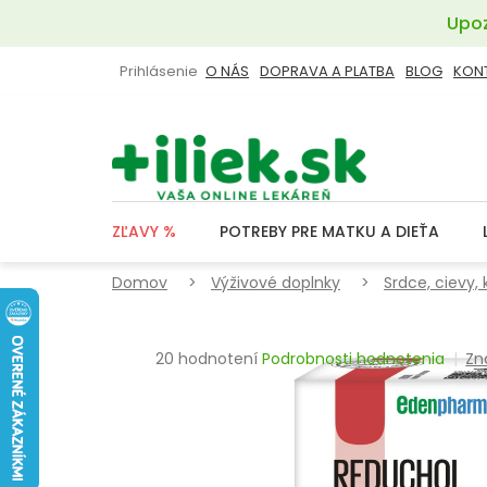
Prejsť
Upoz
na
obsah
Prihlásenie
O NÁS
DOPRAVA A PLATBA
BLOG
KON
ZĽAVY %
POTREBY PRE MATKU A DIEŤA
Domov
Výživové doplnky
Srdce, cievy, 
Priemerné
20 hodnotení
Podrobnosti hodnotenia
Zn
hodnotenie
produktu
je
3,1
z
5