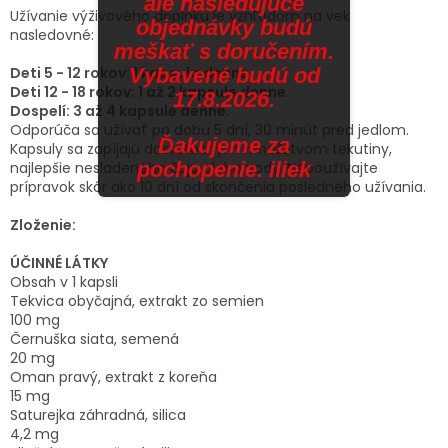
ale nasledujúce
Užívanie výživového doplnku je vzhľadom na vek
objednávky budú
nasledovné:
meškať s doručením.
Deti 5 - 12 rokov: 1 kapsula denne.
Vybavené budú od
Deti 12 - 18 rokov: 1 až 2 kapsule denne.
17.8.2026.
Dospelí: 3 až 4 kapsule denne.
Odporúča sa užívať po dobu 5 dní, 30 minút pred jedlom.
Ďakujeme za
Kapsuly sa zapíjajú dostatočným množstvom tekutiny,
pochopenie. iliek
najlepšie nesladeného čaju alebo vody. Nepoužívajte
prípravok skôr ako 10 dní od skončenia posledného užívania.
Zloženie:
ÚČINNÉ LÁTKY
Obsah v 1 kapsli
Tekvica obyčajná, extrakt zo semien
100 mg
Černuška siata, semená
20 mg
Oman pravý, extrakt z koreňa
15 mg
Saturejka záhradná, silica
4,2 mg