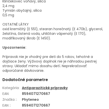
Klinčekovec voňavý, silica
2,4 mg
Tymián obyčajný, silica
0,5 mg
OSTATNÉ LÁTKY
oxid kremičitý (E 551), stearan horečnatý (E 470b), glycerol,
želatína, čistená voda, uhličitan vápenatý (E 170),
modifikovaný škrob (E 1450).
Upozornenie:
Prípravok nie je vhodný pre deti do 5 rokov, tehotné a
dojčiace ženy. Výživový doplnok nie je náhradou pestrej
stravy. Ukladať mimo dosahu detí. Neprekračovať
odporúčané dávkovanie.
Dodatočné parametre
Kategória
:
Antiparazitické prípravky
EAN
:
8594071270667
Značka :
:
Phyteneo
EAN :
:
8594071270667