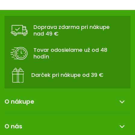
Z
Á
Doprava zdarma pri nákupe
P
nad 49 €
Ä
T
Tovar odosielame už od 48
I
hodín
E
Darček pri nákupe od 39 €
O nákupe
Informácie o nákupe
O nás
Reklamácia a vrátenie tovaru