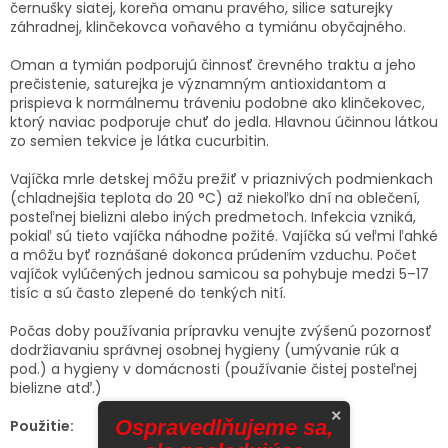
černušky siatej, koreňa omanu pravého, silice saturejky
záhradnej, klinčekovca voňavého a tymiánu obyčajného.
Oman a tymián
podporujú činnosť črevného traktu a jeho
prečistenie,
saturejka
je významným antioxidantom a
prispieva k normálnemu tráveniu podobne ako
klinčekovec
,
ktorý naviac podporuje chuť do jedla. Hlavnou účinnou látkou
zo semien
tekvice
je látka cucurbitin.
Vajíčka mrle detskej môžu prežiť v priaznivých podmienkach
(chladnejšia teplota do 20 °C) až niekoľko dní na oblečení,
posteľnej bielizni alebo iných predmetoch. Infekcia vzniká,
pokiaľ sú tieto vajíčka náhodne požité. Vajíčka sú veľmi ľahké
a môžu byť roznášané dokonca prúdením vzduchu. Počet
vajíčok vylúčených jednou samicou sa pohybuje medzi 5–17
tisíc a sú často zlepené do tenkých nití.
Počas doby používania prípravku venujte zvýšenú pozornosť
dodržiavaniu správnej osobnej hygieny (umývanie rúk a
pod.) a hygieny v domácnosti (používanie čistej posteľnej
bielizne atď.)
×
Ospravedlňujeme sa,
Použitie: