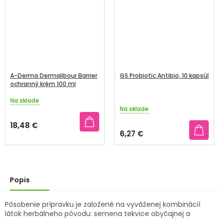
A-Derma Dermalibour Barrier
GS Probiotic Antibio, 10 kapsúl
ochranný krém 100 ml
Na sklade
Priemerné
Na sklade
hodnotenie
produktu
18,48 €
je
6,27 €
5,0
z
5
hviezdičiek.
Popis
Pôsobenie prípravku je založené na vyváženej kombinácií
látok herbálneho pôvodu: semena tekvice obyčajnej a