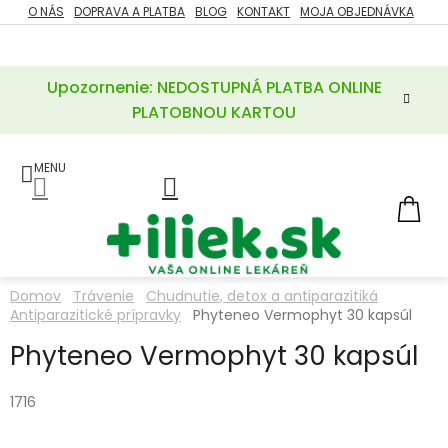
Prejsť
O NÁS
DOPRAVA A PLATBA
BLOG
KONTAKT
MOJA OBJEDNÁVKA
ZĽAVY
na
%
obsah
Upozornenie: NEDOSTUPNÁ PLATBA ONLINE
POTREBY
PRE
PLATOBNOU KARTOU
MATKU
A
DIEŤA
LIEKY
NÁ
KOŠ
VÝŽIVOVÉ
DOPLNKY
Domov
Trávenie
Chudnutie, detox a antiparazitiká
Antiparazitické prípravky
Phyteneo Vermophyt 30 kapsúl
VITAMÍNY
A
MINERÁLY
Phyteneo Vermophyt 30 kapsúl
KOZMETIKA
1716