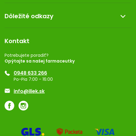
Doprava a platba
O nás
Dôležité odkazy
Darček k nákupu
Kontakt
Obchodné podmienky
Dermocentrum
Blog
Vernostný program
Kontakt
Rozhodnutie na prevádzku
Registrácia
Potrebujete poradiť?
Opýtajte sa našej farmaceutky
Ponuka pre firmy
0948 633 266
Značky
Po-Pia 7:00 - 16:00
Akcie a zľavy
info@iliek.sk