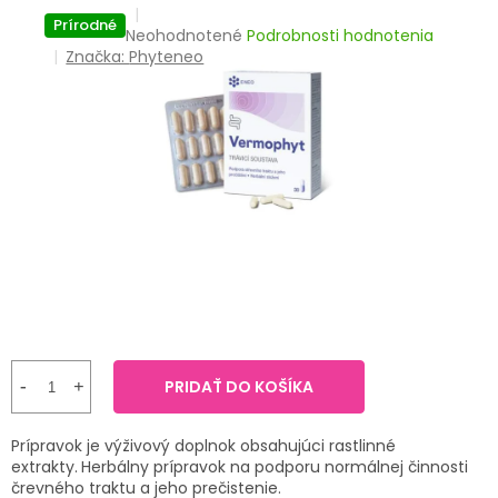
TRÁVENIE
Prírodné
Priemerné
Neohodnotené
Podrobnosti hodnotenia
hodnotenie
Značka:
Phyteneo
EROTIKA
produktu
je
0,0
BOLESŤ
z
5
hviezdičiek.
DERMATOLÓGIA
DENTÁLNA
HYGIENA
ZDRAVOTNÍCKE
POMÔCKY
PRIDAŤ DO KOŠÍKA
PRÍRODNÉ
LIEKY
Prípravok je výživový doplnok obsahujúci rastlinné
extrakty.
Herbálny prípravok na podporu normálnej činnosti
VETERINA
črevného traktu a jeho prečistenie.