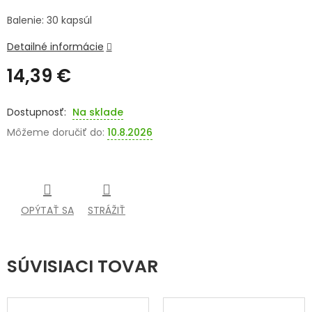
Balenie: 30 kapsúl
SENIORI
Detailné informácie
ZNAČKY
14,39 €
Prihlásenie
Jednotková
cena:
Na sklade
Môžeme doručiť do:
10.8.2026
OPÝTAŤ SA
STRÁŽIŤ
SÚVISIACI TOVAR