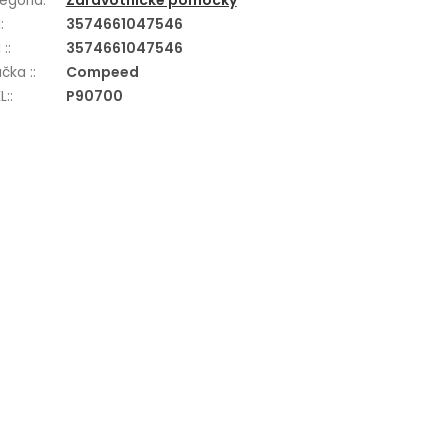
egória
:
Zdravotnícke pomôcky
N
:
3574661047546
 :
:
3574661047546
čka :
:
Compeed
L:
:
P90700