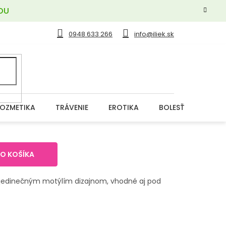
OU
0948 633 266
info@iliek.sk
OZMETIKA
TRÁVENIE
EROTIKA
BOLESŤ
DERM
DO KOŠÍKA
jedinečným motýlím dizajnom, vhodné aj pod