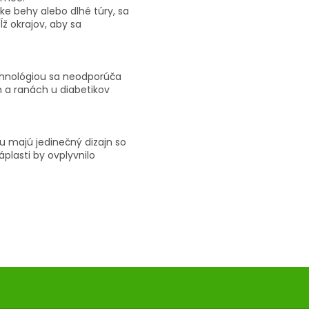
 behy alebo dlhé túry, sa
ž okrajov, aby sa
chnológiou sa neodporúča
h a ranách u diabetikov
 majú jedinečný dizajn so
áplasti by ovplyvnilo