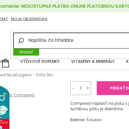
ornenie: NEDOSTUPNÁ PLATBA ONLINE PLATOBNOU KART
TAKT
MOJA OBJEDNÁVKA
Hľadať
LIEKY
VÝŽIVOVÉ DOPLNKY
VITAMÍNY A MINERÁLY
K
NÁKUPNÝ
KOŠÍK
d Na pľuzgiere - Päta 5ks
PRIDAŤ 
načka:
Compeed
Compeed náplasť na pätu s 
Achillovu pätu je diskrétna.
Balenie: 5 kusov