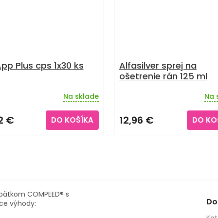
App Plus cps 1x30 ks
Alfasilver sprej na
ošetrenie rán 125 ml
Na sklade
Na 
erné
Priemerné
tenie
hodnotenie
ktu
produktu
2 €
12,96 €
DO KOŠÍKA
DO KO
je
3,5
z
5
ičiek.
hviezdičiek.
odpätkom COMPEED® s
Do
ce výhody: