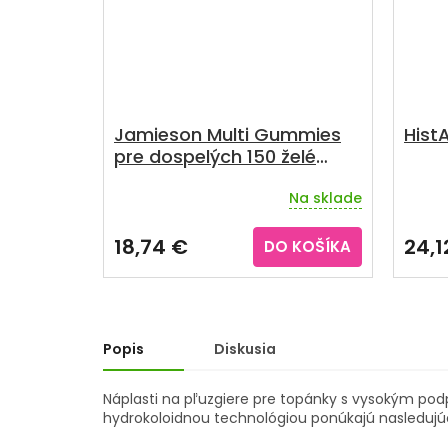
Jamieson Multi Gummies
Hist
pre dospelých 150 želé
pastiliek
Na sklade
Priem
hodno
produ
18,74 €
24,1
DO KOŠÍKA
je
3,8
z
5
hviezd
Popis
Diskusia
Náplasti na pľuzgiere pre topánky s vysokým p
hydrokoloidnou technológiou ponúkajú nasledujú