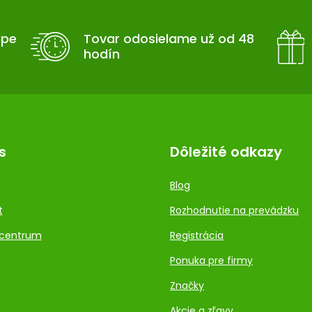
upe
Tovar odosielame už od 48
hodín
s
Dôležité odkazy
Blog
t
Rozhodnutie na prevádzku
centrum
Registrácia
Ponuka pre firmy
Značky
Akcie a zľavy