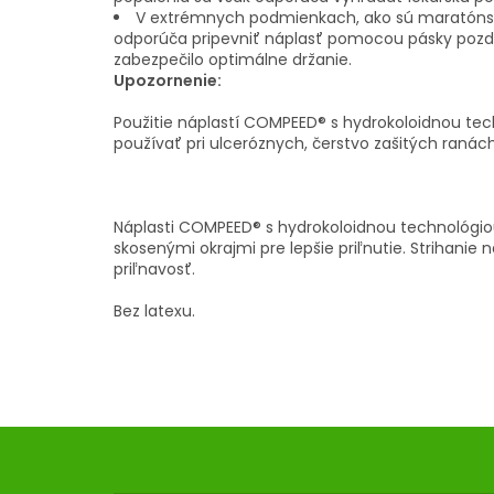
V extrémnych podmienkach, ako sú maratónske
odporúča pripevniť náplasť pomocou pásky pozdĺ
zabezpečilo optimálne držanie.
Upozornenie:
Použitie náplastí COMPEED® s hydrokoloidnou te
používať pri ulceróznych, čerstvo zašitých ranác
Náplasti COMPEED® s hydrokoloidnou technológiou
skosenými okrajmi pre lepšie priľnutie. Strihanie n
priľnavosť.
Bez latexu.
Z
Á