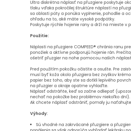
Ultra diskrétna náplasť na pľuzgiere poskytuje ok
tlaku vďaka pokročilej štruktúre náplastí na pľu
sa oblasti päty a ponúka vyplnenie, pohodlie a o
ohľadu na to, aké máte vysoké podpätky.
Poskytuje rýchle hojenie rany a drží na mieste v 
Použitie:
Náplasti na pľuzgiere COMPEED® chránia ranu pr
ponožiek a aktívne podporujú hojenie rán. Prečítaj
ošetriť pľuzgier na nohe pomocou našich náplastí
Pred použitím pokožku očistite a osušte. Pre zaist
musí byť koža okolo pľuzgiera bez zvyškov krémo
papier bez toho, aby ste sa dotkli lepivého povrch
na pľuzgier a okraje opatrne vyhlaďte.
Náplasť odstráňte, keď sa začne odliepať (upozo
nechať na pokožke bez problémov niekoľko dní).
Ak chcete náplasť odstrániť, pomaly ju naťahujte
Výhody:
Sú vhodné na zakrvácané pľuzgiere a pľuzgiere 
popálenia sa však odporúča vyhľadať lekársku p