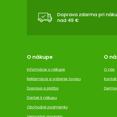
P
Ä
T
Doprava zdarma pri nák
nad 49 €
I
E
O nákupe
O ná
Informácie o nákupe
O nás
Reklamácia a vrátenie tovaru
Kontak
Doprava a platba
Dermo
Darček k nákupu
Obchodné podmienky
Vernostný program