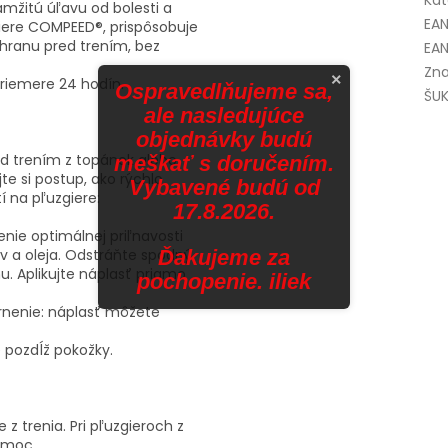
Kat
amžitú úľavu od bolesti a
EA
zgiere COMPEED®, prispôsobuje
chranu pred trením, bez
EAN
Zna
×
priemere 24 hodín.
Ospravedlňujeme sa,
ŠUK
ale nasledujúce
objednávky budú
ed trením z topánok alebo
meškať s doručením.
te si postup, ako rýchlo
Vybavené budú od
 na pľuzgiere:
17.8.2026.
enie optimálnej priľnavosti
Ďakujeme za
v a oleja. Odstráňte spodný
u. Aplikujte náplasť priamo
pochopenie. iliek
rnenie: náplasť môžete
 pozdĺž pokožky.
z trenia. Pri pľuzgieroch z
omoc.