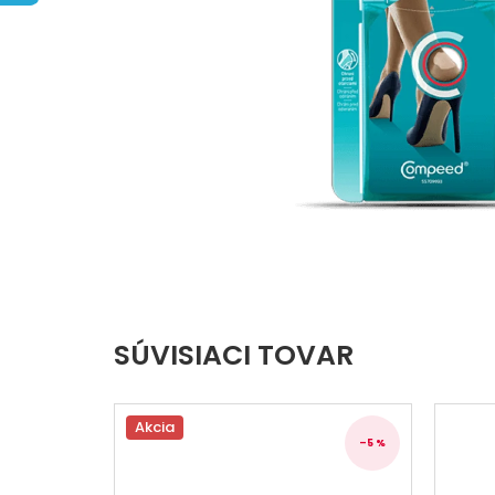
hviezdičiek.
SÚVISIACI TOVAR
Akcia
–5 %