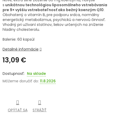
Nové, extra silné zloženie 60 mg koenzýmu, navyše
s
unikátnou technológiou liposomálneho vstrebávania
SENIORI
pre 9× vyššiu vstrebateľnosť ako bežný koenzým Q10
.
Obohatený o vitamín B
pre podporu srdca, normálny
1
ZNAČKY
energetický metabolizmus, psychickú a nervovú činnosť.
Vhodný pri užívaní statínov, liekov určených na zníženie
hladiny cholesterolu.
Prihlásenie
Balenie: 60 kapsúl
Detailné informácie
13,09 €
Jednotková
cena:
Na sklade
Môžeme doručiť do:
11.8.2026
OPÝTAŤ SA
STRÁŽIŤ