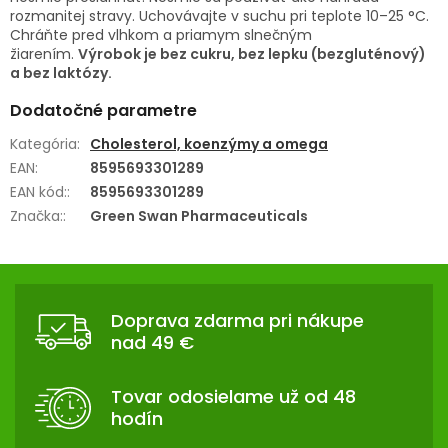
rozmanitej stravy. Uchovávajte v suchu pri teplote 10–25 °C.
Chráňte pred vlhkom a priamym slnečným
žiarením.
Výrobok je bez cukru, bez lepku (bezgluténový)
a bez laktózy.
Dodatočné parametre
Kategória
:
Cholesterol, koenzýmy a omega
EAN
:
8595693301289
EAN kód:
:
8595693301289
Značka:
:
Green Swan Pharmaceuticals
Z
Á
Doprava zdarma pri nákupe
P
nad 49 €
Ä
T
Tovar odosielame už od 48
I
hodín
E