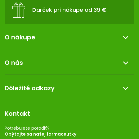
Darček pri nákupe od 39 €
O nákupe
Informácie o nákupe
O nás
Reklamácia a vrátenie tovaru
Doprava a platba
O nás
Dôležité odkazy
Darček k nákupu
Kontakt
Obchodné podmienky
Dermocentrum
Blog
Vernostný program
Kontakt
Rozhodnutie na prevádzku
Registrácia
Potrebujete poradiť?
Opýtajte sa našej farmaceutky
Ponuka pre firmy