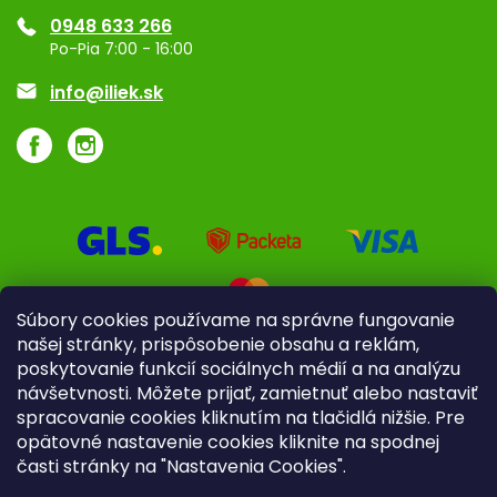
0948 633 266
Značky
Po-Pia 7:00 - 16:00
Akcie a zľavy
info@iliek.sk
Súbory cookies používame na správne fungovanie
našej stránky, prispôsobenie obsahu a reklám,
poskytovanie funkcií sociálnych médií a na analýzu
návšetvnosti. Môžete prijať, zamietnuť alebo nastaviť
spracovanie cookies kliknutím na tlačidlá nižšie. Pre
opätovné nastavenie cookies kliknite na spodnej
časti stránky na "Nastavenia Cookies".
Pre firmy
Poradenstvo