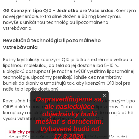
GS Koenzým Lipo Q10 – Jednotka pre Vaše srdce.
Koenzým
novej generácie. Extra silné zloženie 60 mg koenzýmu,
navyše s unikátnou technológiou lipozomálneho
vstrebávania.
Revolučná technológia lipozomálneho
vstrebávania
Bežný kryštalický koenzým Q10 je látka s extrémne veľkou a
lipofilnou molekulou, do tela sa jej dostane iba 5–10 %.
Biologickú dostupnosť je možné zvýšiť využitím lipozomálnej
technológie. Lipozómy prenikajú ľahšie cez membrány
buniek do tkanív a umožňujú tak, aby koenzým Q10 bol pre
naše telo lepšie dostupný.
×
Ospravedlňujeme sa,
Revolučná technológia využitá pri produkte GS Koenzým Lipo
ale nasledujúce
Q10® dokáže naviazať koenzým priamo do lipozómov. Tieto
komplexy molekúl sú dobre rozpustné vo vode a majú až 9×
objednávky budú
vyššiu vstrebateľnosť ako bežný koenzým Q10.
meškať s doručením.
Vybavené budú od
17.8.2026.