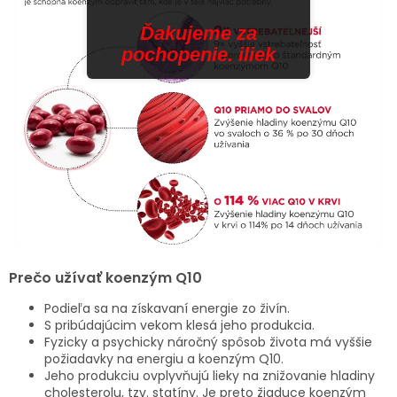
Ďakujeme za
pochopenie. iliek
Prečo užívať koenzým Q10
Podieľa sa na získavaní energie zo živín.
S pribúdajúcim vekom klesá jeho produkcia.
Fyzicky a psychicky náročný spôsob života má vyššie
požiadavky na energiu a koenzým Q10.
Jeho produkciu ovplyvňujú lieky na znižovanie hladiny
cholesterolu, tzv. statíny. Je preto žiaduce koenzým