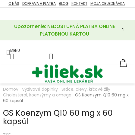
Prejsť
O NÁS
DOPRAVA A PLATBA
BLOG
KONTAKT
MOJA OBJEDNÁVKA
ZĽAVY
na
%
obsah
Upozornenie: NEDOSTUPNÁ PLATBA ONLINE
POTREBY
PRE
PLATOBNOU KARTOU
MATKU
A
DIEŤA
LIEKY
NÁ
KOŠ
VÝŽIVOVÉ
DOPLNKY
Domov
Výživové doplnky
Srdce, cievy, kŕčové žily
Cholesterol, koenzýmy a omega
GS Koenzym Q10 60 mg x
VITAMÍNY
A
60 kapsúl
MINERÁLY
GS Koenzym Q10 60 mg x 60
kapsúl
KOZMETIKA