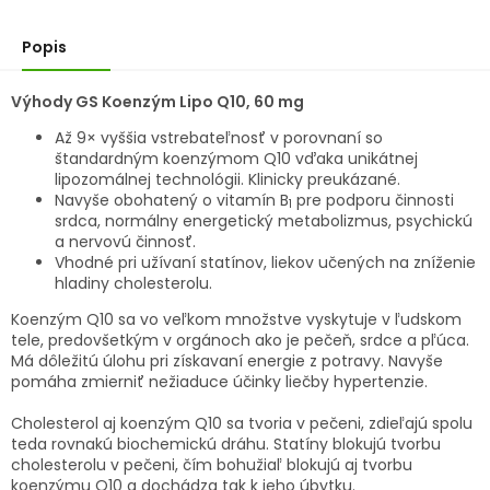
Popis
Výhody GS Koenzým Lipo Q10, 60 mg
Až 9× vyššia vstrebateľnosť v porovnaní so
štandardným koenzýmom Q10 vďaka unikátnej
lipozomálnej technológii. Klinicky preukázané.
Navyše obohatený o vitamín B
pre podporu činnosti
1
srdca, normálny energetický metabolizmus, psychickú
a nervovú činnosť.
Vhodné pri užívaní statínov, liekov učených na zníženie
hladiny cholesterolu.
Koenzým Q10 sa vo veľkom množstve vyskytuje v ľudskom
tele, predovšetkým v orgánoch ako je pečeň, srdce a pľúca.
Má dôležitú úlohu pri získavaní energie z potravy. Navyše
pomáha zmierniť nežiaduce účinky liečby hypertenzie.
Cholesterol aj koenzým Q10 sa tvoria v pečeni, zdieľajú spolu
teda rovnakú biochemickú dráhu. Statíny blokujú tvorbu
cholesterolu v pečeni, čím bohužiaľ blokujú aj tvorbu
koenzýmu Q10 a dochádza tak k jeho úbytku.