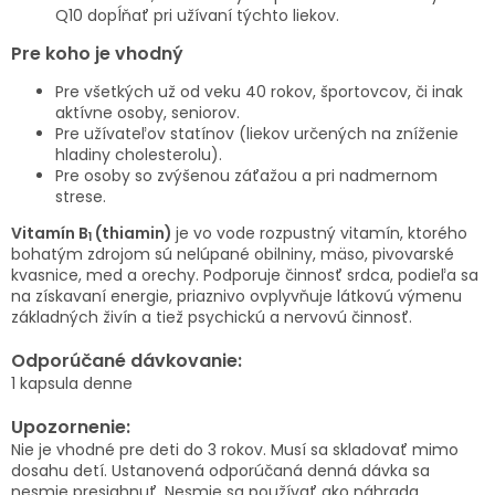
Q10 dopĺňať pri užívaní týchto liekov.
Pre koho je vhodný
Pre všetkých už od veku 40 rokov, športovcov, či inak
aktívne osoby, seniorov.
Pre užívateľov statínov (liekov určených na zníženie
hladiny cholesterolu).
Pre osoby so zvýšenou záťažou a pri nadmernom
strese.
Vitamín B
(thiamin)
je vo vode rozpustný vitamín, ktorého
1
bohatým zdrojom sú nelúpané obilniny, mäso, pivovarské
kvasnice, med a orechy. Podporuje činnosť srdca, podieľa sa
na získavaní energie, priaznivo ovplyvňuje látkovú výmenu
základných živín a tiež psychickú a nervovú činnosť.
Odporúčané dávkovanie:
1 kapsula denne
Upozornenie:
Nie je vhodné pre deti do 3 rokov. Musí sa skladovať mimo
dosahu detí. Ustanovená odporúčaná denná dávka sa
nesmie presiahnuť. Nesmie sa používať ako náhrada