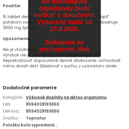
ale nasledujúce
Použitie:
objednávky budú
meškať s doručením.
15 tabliet denne (možnosť rozdeliť na 2 dávky), zapiť
Vybavené budú od
pohárom vody. Odporúčané denné dávkovanie obsahuje
3000 mg Spiruliny.
17.8.2026.
Upozornenie:
Ďakujeme za
pochopenie. iliek
Nie je vhodné pre deti do 3 rokov.
Výrobok nie je určený ako náhrada pestrej stravy.
Neprekračovať doporučené denné dávkovanie. Uchovávať
mimo dosah detí. Skladovať v suchu, v uzavretom obale.
Dodatočné parametre
Kategória
:
Výživové doplnky na detox organizmu
EAN
:
8594028193650
EAN kód:
:
8594028193650
Značka:
:
Topnatur
Položka bola vypredaná…