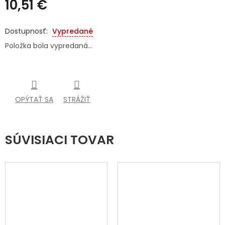
10,51 €
SENIORI
Jednotková
cena:
Vypredané
ZNAČKY
Položka bola vypredaná…
Prihlásenie
OPÝTAŤ SA
STRÁŽIŤ
SÚVISIACI TOVAR