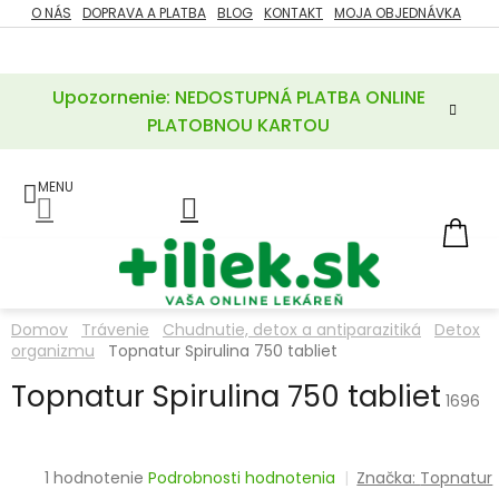
Prejsť
O NÁS
DOPRAVA A PLATBA
BLOG
KONTAKT
MOJA OBJEDNÁVKA
ZĽAVY
na
%
obsah
Upozornenie: NEDOSTUPNÁ PLATBA ONLINE
POTREBY
PRE
PLATOBNOU KARTOU
MATKU
A
DIEŤA
LIEKY
NÁ
KOŠ
VÝŽIVOVÉ
DOPLNKY
Domov
Trávenie
Chudnutie, detox a antiparazitiká
Detox
organizmu
Topnatur Spirulina 750 tabliet
VITAMÍNY
A
MINERÁLY
Topnatur Spirulina 750 tabliet
1696
KOZMETIKA
Priemerné
1 hodnotenie
Podrobnosti hodnotenia
Značka:
Topnatur
hodnotenie