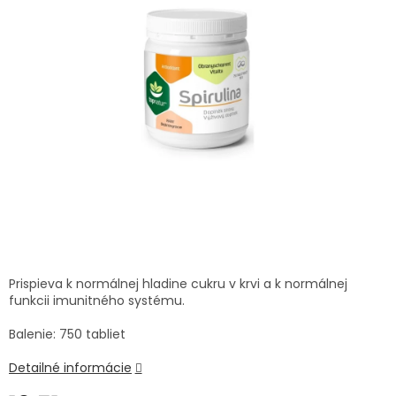
TRÁVENIE
produktu
je
5,0
EROTIKA
z
5
hviezdičiek.
BOLESŤ
DERMATOLÓGIA
DENTÁLNA
HYGIENA
ZDRAVOTNÍCKE
POMÔCKY
Prispieva k normálnej hladine cukru v krvi a k normálnej
funkcii imunitného systému.
PRÍRODNÉ
LIEKY
Balenie: 750 tabliet
Detailné informácie
VETERINA