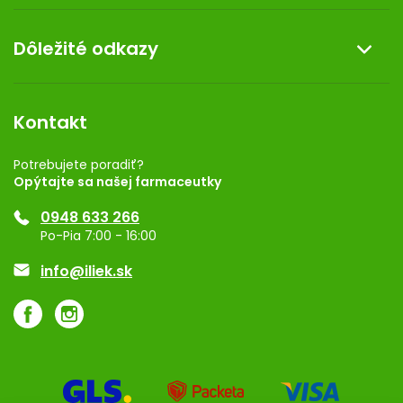
Doprava a platba
O nás
Dôležité odkazy
Darček k nákupu
Kontakt
Obchodné podmienky
Dermocentrum
Blog
Vernostný program
Kontakt
Rozhodnutie na prevádzku
Registrácia
Potrebujete poradiť?
Opýtajte sa našej farmaceutky
Ponuka pre firmy
0948 633 266
Značky
Po-Pia 7:00 - 16:00
Akcie a zľavy
info@iliek.sk