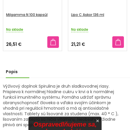
Milgamma N 100 kapsúl
Lipo C Askor 136 ml
Na sklade
Na sklade
Priemerné
Priemerné
hodnotenie
hodnotenie
produktu
produktu
26,51 €
21,21 €
je
je
3,2
5,0
z
z
5
5
hviezdičiek.
hviezdičiek.
Popis
Výživový doplnok Spirulina je druh sladkovodnej riasy.
Prispieva k normálnej hladine cukru v krvi a k normálnej
funkcii imunitného systému. Pomáha udržať správnu
obranyschopnosť človeka a vďaka svojím účinkom je
vhodná pri regulácii hmotnosti a má aj antioxidačné
vlastnosti. Tablety sú lisované za studena (max. 40 ° C ),
lisovaním za tepla sa ničia vitamíny. Neobsahuje žiadne
×
Ospravedlňujeme sa,
plnivá ani spojiva.