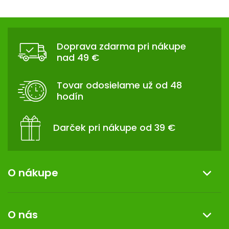
Z
Á
Doprava zdarma pri nákupe
P
nad 49 €
Ä
T
Tovar odosielame už od 48
I
hodín
E
Darček pri nákupe od 39 €
O nákupe
Informácie o nákupe
O nás
Reklamácia a vrátenie tovaru