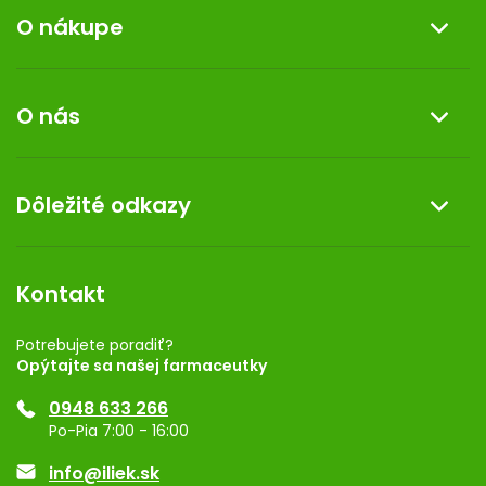
O nákupe
Informácie o nákupe
O nás
Reklamácia a vrátenie tovaru
Doprava a platba
O nás
Dôležité odkazy
Darček k nákupu
Kontakt
Obchodné podmienky
Dermocentrum
Blog
Vernostný program
Kontakt
Rozhodnutie na prevádzku
Registrácia
Potrebujete poradiť?
Opýtajte sa našej farmaceutky
Ponuka pre firmy
0948 633 266
Značky
Po-Pia 7:00 - 16:00
Akcie a zľavy
info@iliek.sk