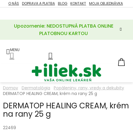
Prejsť
O NÁS
DOPRAVA A PLATBA
BLOG
KONTAKT
MOJA OBJEDNÁVKA
ZĽAVY
na
%
obsah
Upozornenie: NEDOSTUPNÁ PLATBA ONLINE
POTREBY
PRE
PLATOBNOU KARTOU
MATKU
A
DIEŤA
LIEKY
NÁ
KOŠ
VÝŽIVOVÉ
DOPLNKY
Domov
Dermatológia
Popáleniny, rany, vredy a dekubity
DERMATOP HEALING CREAM, krém na rany 25 g
VITAMÍNY
A
MINERÁLY
DERMATOP HEALING CREAM, krém
na rany 25 g
KOZMETIKA
22469