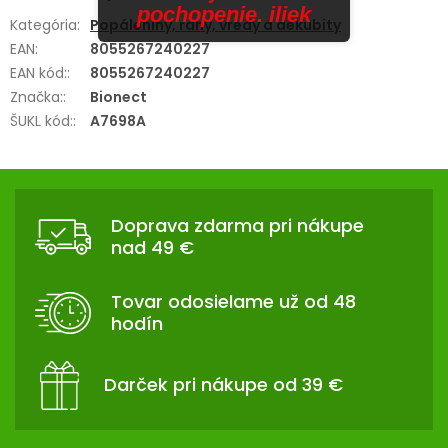
pochopenie. iliek
Kategória
:
Popáleniny, rany, vredy a dekubity
EAN
:
8055267240227
EAN kód:
:
8055267240227
Značka:
:
Bionect
ŠUKL kód:
:
A7698A
Z
Á
Doprava zdarma pri nákupe
P
nad 49 €
Ä
T
Tovar odosielame už od 48
I
hodín
E
Darček pri nákupe od 39 €