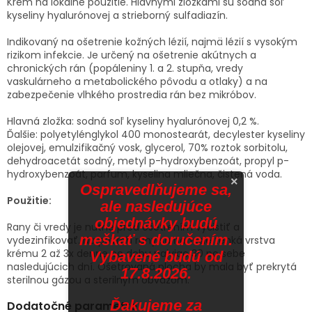
Krém na lokálne použitie. Hlavnými zložkami sú sodná soľ
kyseliny hyalurónovej a strieborný sulfadiazín.
Indikovaný na ošetrenie kožných lézií, najmä lézií s vysokým
rizikom infekcie. Je určený na ošetrenie akútnych a
chronických rán (popáleniny 1. a 2. stupňa, vredy
vaskulárneho a metabolického pôvodu a otlaky) a na
zabezpečenie vlhkého prostredia rán bez mikróbov.
Hlavná zložka: sodná soľ kyseliny hyalurónovej 0,2 %.
Ďalšie: polyetylénglykol 400 monostearát, decylester kyseliny
olejovej, emulzifikačný vosk, glycerol, 70% roztok sorbitolu,
dehydroacetát sodný, metyl p-hydroxybenzoát, propyl p-
hydroxybenzoát, parfum, kyselina mliečna, čistená voda.
×
Ospravedlňujeme sa,
Použitie:
ale nasledujúce
objednávky budú
Rany či vredy je nutné pred ošetrením vyčistiť a
meškať s doručením.
vydezinfikovať. Na povrch rany sa nanesie tenká vrstva
krému 2 až 3x denne po dobu najviac 30 po sebe
Vybavené budú od
nasledujúcich dní. Ošetrovaná plocha by mala byť prekrytá
17.8.2026.
sterilnou gázou a sterilným obväzom.
Ďakujeme za
Dodatočné parametre