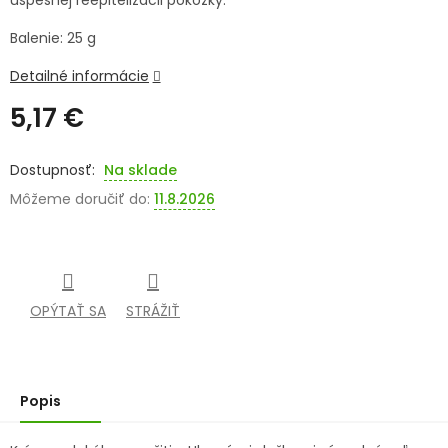
úspešnej reepitelizácii pokožky.
SENIORI
Balenie: 25 g
ZNAČKY
Detailné informácie
5,17 €
Prihlásenie
Jednotková
cena:
Na sklade
Môžeme doručiť do:
11.8.2026
OPÝTAŤ SA
STRÁŽIŤ
Popis