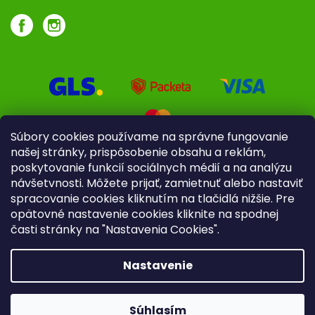
Súbory cookies používame na správne fungovanie
našej stránky, prispôsobenie obsahu a reklám,
poskytovanie funkcií sociálnych médií a na analýzu
návšetvnosti. Môžete prijať, zamietnuť alebo nastaviť
spracovanie cookies kliknutím na tlačidlá nižšie. Pre
opätovné nastavenie cookies kliknite na spodnej
časti stránky na "Nastavenia Cookies".
Pre firmy
Poradenstvo
Nastavenie
Copyright 2026
iliek.sk
. Všetky práva vyhradené.
Upraviť
nastavenie cookies
Súhlasím