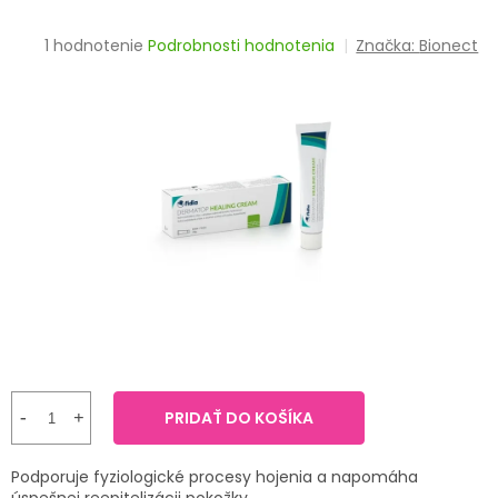
TRÁVENIE
Priemerné
1 hodnotenie
Podrobnosti hodnotenia
Značka:
Bionect
hodnotenie
EROTIKA
produktu
je
BOLESŤ
5,0
z
5
DERMATOLÓGIA
hviezdičiek.
DENTÁLNA
HYGIENA
ZDRAVOTNÍCKE
POMÔCKY
PRÍRODNÉ
LIEKY
PRIDAŤ DO KOŠÍKA
VETERINA
Podporuje fyziologické procesy hojenia a napomáha