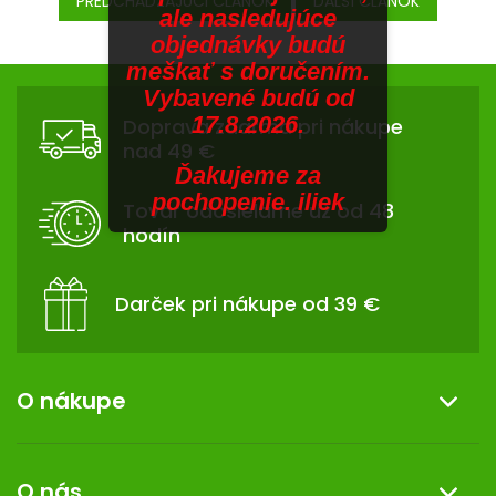
PREDCHÁDZAJÚCI ČLÁNOK
ĎALŠÍ ČLÁNOK
ale nasledujúce
objednávky budú
meškať s doručením.
Z
Vybavené budú od
Á
17.8.2026.
P
Doprava zdarma pri nákupe
nad 49 €
Ä
Ďakujeme za
T
pochopenie. iliek
I
Tovar odosielame už od 48
E
hodín
Darček pri nákupe od 39 €
O nákupe
Informácie o nákupe
O nás