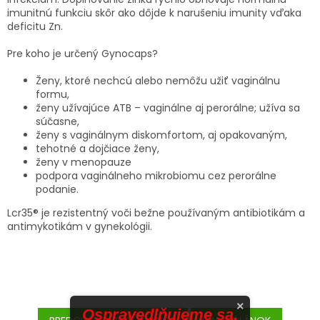
imunitnú funkciu skôr ako dôjde k narušeniu imunity vďaka
SENIORI
deficitu Zn.
ZNAČKY
Pre koho je určený Gynocaps?
Ženy, ktoré nechcú alebo nemôžu užiť vaginálnu
Prihlásenie
formu,
ženy užívajúce ATB – vaginálne aj perorálne; užíva sa
súčasne,
ženy s vaginálnym diskomfortom, aj opakovaným,
tehotné a dojčiace ženy,
ženy v menopauze
podpora vaginálneho mikrobiomu cez perorálne
podanie.
Lcr35® je rezistentný voči bežne používaným antibiotikám a
antimykotikám v gynekológii.
×
Ospravedlňujeme sa,