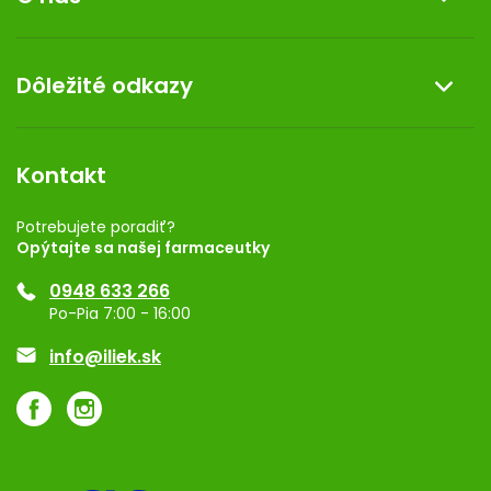
Reklamácia a vrátenie tovaru
Doprava a platba
O nás
Dôležité odkazy
Darček k nákupu
Kontakt
Obchodné podmienky
Dermocentrum
Blog
Vernostný program
Kontakt
Rozhodnutie na prevádzku
Registrácia
Potrebujete poradiť?
Opýtajte sa našej farmaceutky
Ponuka pre firmy
0948 633 266
Značky
Po-Pia 7:00 - 16:00
Akcie a zľavy
info@iliek.sk