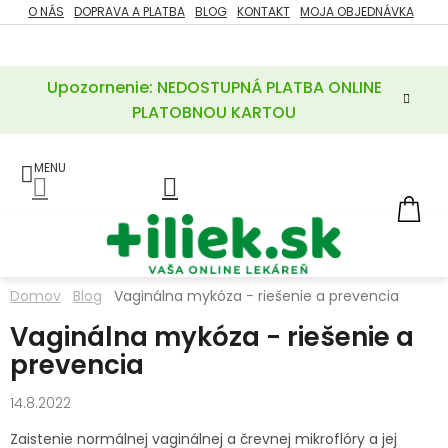
Prejsť
O NÁS
DOPRAVA A PLATBA
BLOG
KONTAKT
MOJA OBJEDNÁVKA
ZĽAVY
na
%
obsah
Upozornenie: NEDOSTUPNÁ PLATBA ONLINE
POTREBY
PRE
PLATOBNOU KARTOU
MATKU
A
DIEŤA
LIEKY
NÁ
KOŠ
VÝŽIVOVÉ
DOPLNKY
Domov
Blog
Vaginálna mykóza − riešenie a prevencia
VITAMÍNY
Vaginálna mykóza − riešenie a
A
MINERÁLY
prevencia
KOZMETIKA
14.8.2022
Zaistenie normálnej vaginálnej a črevnej mikroflóry a jej