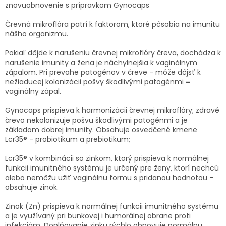
TRÁVENIE
znovuobnovenie s prípravkom Gynocaps
Črevná mikroflóra patrí k faktorom, ktoré pôsobia na imunitu
EROTIKA
nášho organizmu.
Pokiaľ dôjde k narušeniu črevnej mikroflóry čreva, dochádza k
BOLESŤ
narušenie imunity a žena je náchylnejšia k vaginálnym
zápalom. Pri prevahe patogénov v čreve - môže dôjsť k
nežiaducej kolonizácii pošvy škodlivými patogénmi =
DERMATOLÓGIA
vaginálny zápal.
Gynocaps
prispieva k harmonizácii črevnej mikroflóry; zdravé
DENTÁLNA
HYGIENA
črevo nekolonizuje pošvu škodlivými patogénmi a je
základom dobrej imunity. Obsahuje osvedčené kmene
Lcr35® - probiotikum a prebiotikum;
ZDRAVOTNÍCKE
POMÔCKY
Lcr35® v kombinácii so zinkom, ktorý prispieva k normálnej
funkcii imunitného systému je určený pre ženy, ktorí nechcú
alebo nemôžu užiť vaginálnu formu s
pridanou hodnotou –
PRÍRODNÉ
obsahuje zinok.
LIEKY
Zinok (Zn) prispieva k normálnej funkcii imunitného systému
VETERINA
a je využívaný pri bunkovej i humorálnej obrane proti
infekciám. Doplňovanie zinku rýchlo obnovuje normálnu