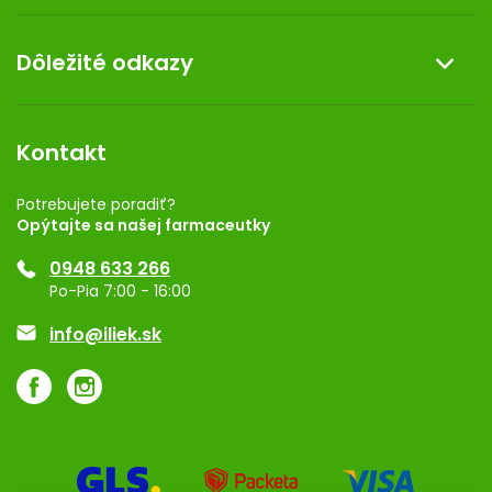
Doprava a platba
O nás
Dôležité odkazy
Darček k nákupu
Kontakt
Obchodné podmienky
Dermocentrum
Blog
Vernostný program
Kontakt
Rozhodnutie na prevádzku
Registrácia
Potrebujete poradiť?
Opýtajte sa našej farmaceutky
Ponuka pre firmy
0948 633 266
Značky
Po-Pia 7:00 - 16:00
Akcie a zľavy
info@iliek.sk