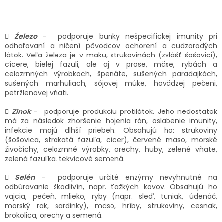
 Železo
- podporuje bunky nešpecifickej imunity pri
odhaľovaní a ničení pôvodcov ochorení a cudzorodých
látok. Veľa železa je v maku, strukovinách (zvlášť šošovici),
cícere, bielej fazuli, ale aj v prose, mäse, rybách a
celozrnných výrobkoch, špenáte, sušených paradajkách,
sušených marhuliach, sójovej múke, hovädzej pečeni,
petržlenovej vňati.
 Zinok
- podporuje produkciu protilátok. Jeho nedostatok
má za následok zhoršenie hojenia rán, oslabenie imunity,
infekcie majú dlhší priebeh. Obsahujú ho: strukoviny
(šošovica, strakatá fazuľa, cícer), červené mäso, morské
živočíchy, celozrnné výrobky, orechy, huby, zelené vňate,
zelená fazuľka, tekvicové semená.
 Selén
- podporuje určité enzýmy nevyhnutné na
odbúravanie škodlivín, napr. ťažkých kovov. Obsahujú ho
vajcia, pečeň, mlieko, ryby (napr. sleď, tuniak, údenáč,
morský rak, sardinky), mäso, hríby, strukoviny, cesnak,
brokolica, orechy a semená.