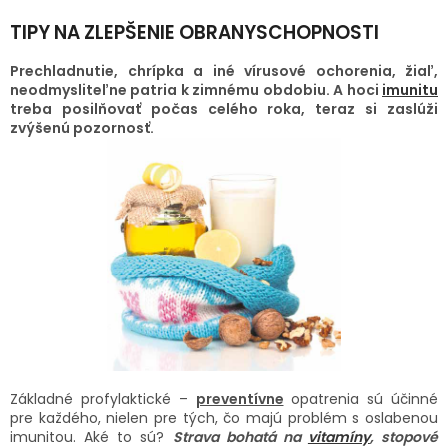
TRÁVENIE
TIPY NA ZLEPŠENIE OBRANYSCHOPNOSTI
EROTIKA
Prechladnutie, chrípka a iné vírusové ochorenia, žiaľ,
neodmysliteľne patria k zimnému obdobiu. A hoci
imunitu
treba posilňovať počas celého roka, teraz si zaslúži
BOLESŤ
zvýšenú pozornosť.
DERMATOLÓGIA
DENTÁLNA
HYGIENA
ZDRAVOTNÍCKE
POMÔCKY
PRÍRODNÉ
LIEKY
Základné profylaktické –
preventívne
opatrenia sú účinné
pre každého, nielen pre tých, čo majú problém s oslabenou
VETERINA
imunitou. Aké to sú?
Strava bohatá na
vitamíny
, stopové