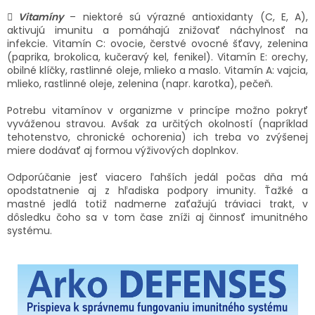

Vitamíny
– niektoré sú výrazné antioxidanty (C, E, A),
aktivujú imunitu a pomáhajú znižovať náchylnosť na
infekcie. Vitamín C: ovocie, čerstvé ovocné šťavy, zelenina
(paprika, brokolica, kučeravý kel, fenikel). Vitamín E: orechy,
obilné klíčky, rastlinné oleje, mlieko a maslo. Vitamín A: vajcia,
mlieko, rastlinné oleje, zelenina (napr. karotka), pečeň.
Potrebu vitamínov v organizme v princípe možno pokryť
vyváženou stravou. Avšak za určitých okolností (napríklad
tehotenstvo, chronické ochorenia) ich treba vo zvýšenej
miere dodávať aj formou výživových doplnkov.
Odporúčanie jesť viacero ľahších jedál počas dňa má
opodstatnenie aj z hľadiska podpory imunity. Ťažké a
mastné jedlá totiž nadmerne zaťažujú tráviaci trakt, v
dôsledku čoho sa v tom čase zníži aj činnosť imunitného
systému.