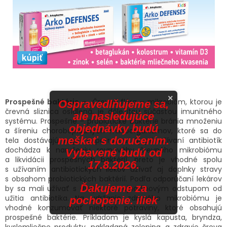
×
Prospešné baktérie
- Črevná flóra – mikrobióm, ktorou je
Ospravedlňujeme sa,
črevná sliznica osídlená, je dôležitou súčasťou imunitného
ale nasledujúce
systému. Prospešné – probiotické baktérie bránia množeniu
objednávky budú
a šíreniu choroboplodných mikroorganizmov, ktoré sa do
meškať s doručením.
tela dostávajú napr. s potravou. Aj pri užívaní antibiotík
dochádza k narušeniu rovnováhy črevného mikrobiómu
Vybavené budú od
a likvidácii prospešných baktérií, preto je vhodné spolu
17.8.2026.
s užívaním antibiotických liekov užívať aj doplnky stravy
s obsahom probiotických baktérií. Podľa odporúčaní lekárov
Ďakujeme za
by sa mali užívať s dvoj - až trojhodinovým odstupom od
užitia antibiotika. Na udržanie zdravého mikrobiómu je
pochopenie. iliek
vhodné konzumovať niektoré potraviny, ktoré obsahujú
prospešné baktérie. Príkladom je kyslá kapusta, bryndza,
kyslomliečne produkty, nakladaná zelenina, a zdravie čreva