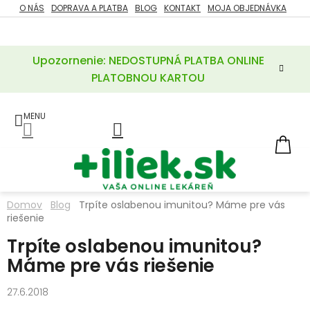
Prejsť
O NÁS
DOPRAVA A PLATBA
BLOG
KONTAKT
MOJA OBJEDNÁVKA
ZĽAVY
na
%
obsah
Upozornenie: NEDOSTUPNÁ PLATBA ONLINE
POTREBY
PRE
PLATOBNOU KARTOU
MATKU
A
DIEŤA
LIEKY
NÁ
KOŠ
VÝŽIVOVÉ
DOPLNKY
Domov
Blog
Trpíte oslabenou imunitou? Máme pre vás
riešenie
VITAMÍNY
A
MINERÁLY
Trpíte oslabenou imunitou?
Máme pre vás riešenie
KOZMETIKA
27.6.2018