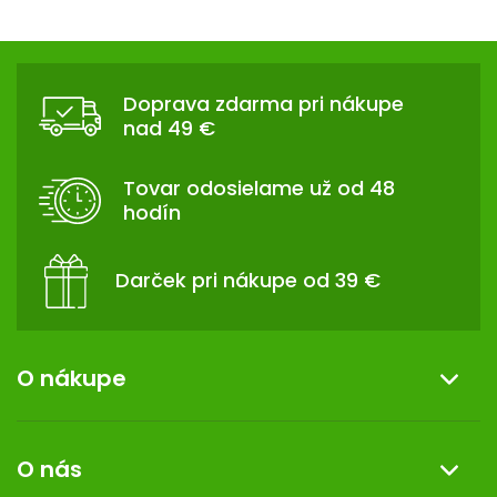
Z
Á
P
Doprava zdarma pri nákupe
nad 49 €
Ä
T
I
Tovar odosielame už od 48
E
hodín
Darček pri nákupe od 39 €
O nákupe
Informácie o nákupe
O nás
Reklamácia a vrátenie tovaru