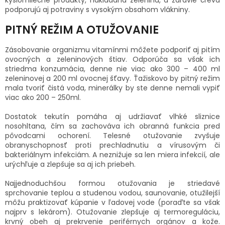
podporujú aj potraviny s vysokým obsahom vlákniny.
PITNÝ REŽIM A OTUŽOVANIE
Zásobovanie organizmu vitamínmi môžete podporiť aj pitím
ovocných a zeleninových štiav. Odporúča sa však ich
striedma konzumácia, denne nie viac ako 300 – 400 ml
zeleninovej a 200 ml ovocnej šťavy. Ťažiskovo by pitný režim
mala tvoriť čistá voda, minerálky by ste denne nemali vypiť
viac ako 200 – 250ml.
Dostatok tekutín pomáha aj udržiavať vlhké sliznice
nosohltana, čím sa zachováva ich obranná funkcia pred
pôvodcami ochorení. Telesné otužovanie zvyšuje
obranyschopnosť proti prechladnutiu a vírusovým či
bakteriálnym infekciám. A neznižuje sa len miera infekcií, ale
urýchľuje a zlepšuje sa aj ich priebeh.
Najjednoduchšou formou otužovania je striedavé
sprchovanie teplou a studenou vodou, saunovanie, otužilejší
môžu praktizovať kúpanie v ľadovej vode (poraďte sa však
najprv s lekárom). Otužovanie zlepšuje aj termoreguláciu,
krvný obeh aj prekrvenie periférnych orgánov a kože.