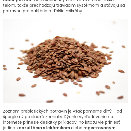
telom, takže prechádzajú tráviacim systémom a stávajú sa
SENIORI
potravou pre baktérie a ďalšie mikróby.
ZNAČKY
Prihlásenie
Zoznam prebiotických potravín je však pomerne dlhý – od
špargle až po sladké zemiaky. Rýchle vyhľadávanie na
internete prinesie desiatky príkladov, no istotu vie priniesť
jedine
konzultácia s lekárnikom
alebo
registrovaným