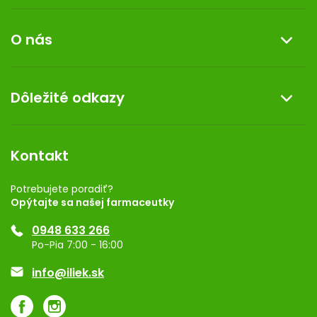
Informácie o nákupe
O nás
Reklamácia a vrátenie tovaru
Doprava a platba
O nás
Dôležité odkazy
Darček k nákupu
Kontakt
Obchodné podmienky
Dermocentrum
Blog
Vernostný program
Kontakt
Rozhodnutie na prevádzku
Registrácia
Potrebujete poradiť?
Opýtajte sa našej farmaceutky
Ponuka pre firmy
0948 633 266
Značky
Po-Pia 7:00 - 16:00
Akcie a zľavy
info@iliek.sk