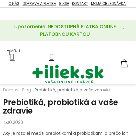
Prejsť
O NÁS
DOPRAVA A PLATBA
BLOG
KONTAKT
MOJA OBJEDNÁVKA
ZĽAVY
na
%
obsah
Upozornenie: NEDOSTUPNÁ PLATBA ONLINE
POTREBY
PRE
PLATOBNOU KARTOU
MATKU
A
DIEŤA
LIEKY
NÁ
KOŠ
VÝŽIVOVÉ
DOPLNKY
Domov
Blog
Prebiotiká, probiotiká a vaše zdravie
VITAMÍNY
Prebiotiká, probiotiká a vaše
A
MINERÁLY
zdravie
KOZMETIKA
15.10.2020
Aký je rozdiel medzi prebiotikami a probiotikami a prečo ich