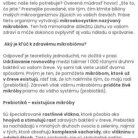
TRÁVENIE
vôbec naše telo potrebuje? Overená múdrosť hovorí: „Ste to,
čo jete.“ Presnejšie povedané, ste tým, čím kŕmite bilióny
malých mikroorganizmov žijúcich vo vašich črevách. Práve
EROTIKA
tieto organizmy vytvárajú
mikroekosystém nazývaný
mikrobióm.
Ten hrá mimoriadne dôležitú úlohu vo vašom
zdraví a môže dokonca ovplyvniť aj vašu náladu a správanie.
BOLESŤ
Aký je kľúč k zdravému mikrobiómu?
DERMATOLÓGIA
Odpoveď je teoreticky jednoduchá, no zložitá v praxi.
Udržiavanie rovnováhy
medzi takmer 1 000 rôznymi druhmi
baktérií vo vašom čreve. Vy sami tak viete urobiť dvoma
DENTÁLNA
HYGIENA
spôsobmi. Prvým je ten, že pomôžete
mikróbom, ktoré
už
v čreve existujú
, rásť tak, že ich nakŕmite tým, čo majú radi
(prebiotiká). Zároveň však vášmu mikrobiómu
pridáte živé
ZDRAVOTNÍCKE
mikróby
priamo do vášho systému (probiotiká).
POMÔCKY
Prebiotiká – existujúce mikróby
PRÍRODNÉ
Sú špecializované
rastlinné vlákna
, ktoré pôsobia ako
LIEKY
hnojivá a stimulujú rast
zdravých baktérií v čreve. Prebiotiká
sa nachádzajú v mnohých druhoch ovocia a zeleniny, najmä
VETERINA
v tých, ktoré obsahujú
komplexné sacharidy
, ako
vlákninu
a
odolný škrob
. Tieto sacharidy nie sú stráviteľné naším