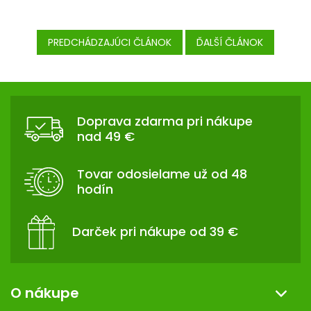
PREDCHÁDZAJÚCI ČLÁNOK
ĎALŠÍ ČLÁNOK
Z
Á
P
Doprava zdarma pri nákupe
nad 49 €
Ä
T
I
Tovar odosielame už od 48
E
hodín
Darček pri nákupe od 39 €
O nákupe