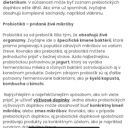
dietetikom
. V súčasnosti môže byť zoznam prebiotických
doplnkov ešte dlhší. Ako sme už spomínali, zvyčajne
obsahujú komplexné sacharidy, napríklad vlákninu.
Probiotiká – pridané živé mikróby
Probiotiká sa od prebiotík líšia tým, že
obsahujú živé
organizmy
. Zvyčajne ide o
špecifické kmene baktérií
, ktoré
priamo prispievajú k populácii zdravých mikróbov vo vašom
čreve. Rovnako ako prebiotiká, aj probiotiká môžete
jednoducho prijať v bežnej strave. Azda najbežnejšou
probiotickou potravinou je
jogurt
, ktorý sa vyrába
fermentáciou mlieka a rôznych baktérií zotrvávajúcich aj v
konečnom produkte. Dobrým zdrojom probiotík sú aj ďalšie
potraviny fermentované baktériami, ako je
kyslá kapusta,
kombucha
a
kimchi.
Najrýchlejším a najefektívnejším spôsobom, ako ich viete
prijať, je užívať
výživové doplnky
. Jedna dávka probiotických
výživových doplnkov môže obsahovať buď
konkrétny kmeň
mikróbu
, alebo
zmes mikróbov
. Rovnako, ako v prípade
prebiotických doplnkov, aj probiotické doplnkové spoločnosti
predávajú produkty za konkrétnym účelom, ako je napríklad
syndróm dráždivého čreva.