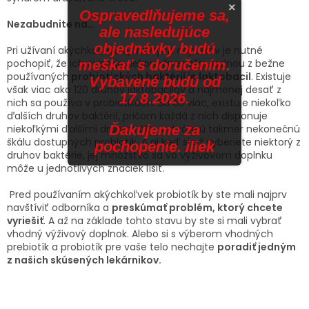
×
Ospravedlňujeme sa,
Nezabudnite na…
ale nasledujúce
objednávky budú
Pri užívaní akýchkoľvek výživových doplnkov je nutné
pochopiť, že ich existuje nekonečne veľa. Jednou z bežne
meškať s doručením.
používaných
probiotických baktérií je laktobacil
. Existuje
Vybavené budú od
však viac ako 120 druhov laktobacilov a najmenej desať z
17.8.2026.
nich sa používa v probiotikách. Ba čo viac, existuje niekoľko
ďalších druhov baktérií, pričom každá z nich disponuje
Ďakujeme za
niekoľkými ďalšími druhmi, čím vytvárajú takmer nekonečnú
škálu dostupných probiotík. A aj keď si už vyberiete niektorý z
pochopenie. iliek
druhov baktérie, jej množstvo sa vo výživovom doplnku
môže u jednotlivých značiek líšiť.
Pred používaním akýchkoľvek probiotík by ste mali najprv
navštíviť odborníka a
preskúmať problém, ktorý chcete
vyriešiť
. A až na základe tohto stavu by ste si mali vybrať
vhodný výživový doplnok. Alebo si s výberom vhodných
prebiotík a probiotík pre vaše telo nechajte
poradiť jedným
z našich skúsených lekárnikov.