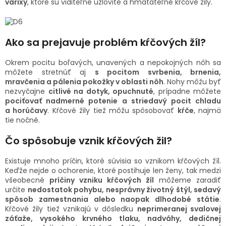
varixy
, ktoré sú viditeľné uzlovité a hmatateľné kŕčové žily.
SENIORI
ZNAČKY
Ako sa prejavuje problém kŕčových žíl?
Okrem pocitu boľavých, unavených a nepokojných nôh sa
Prihlásenie
môžete stretnúť aj
s pocitom svrbenia, brnenia,
mravčenia a pálenia pokožky v oblasti nôh
. Nohy môžu byť
nezvyčajne
citlivé na dotyk, opuchnuté
, prípadne môžete
pociťovať nadmerné potenie a striedavý pocit chladu
a horúčavy
. Kŕčové žily tiež môžu spôsobovať
kŕče
, najmä
tie nočné.
Čo spôsobuje vznik kŕčových žil?
Existuje mnoho príčin, ktoré súvisia so vznikom kŕčových žíl.
Keďže nejde o ochorenie, ktoré postihuje len ženy, tak medzi
všeobecné
príčiny vzniku kŕčových žíl
môžeme zaradiť
určite
nedostatok pohybu, nesprávny životný štýl, sedavý
spôsob zamestnania alebo naopak dlhodobé státie
.
Kŕčové žily tiež vznikajú v dôsledku
neprimeranej svalovej
záťaže, vysokého krvného tlaku, nadváhy, dedičnej