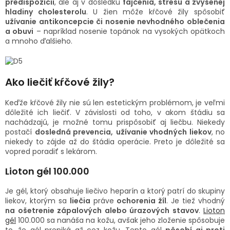
predispozícii
, ale aj v dôsledku
fajčenia, stresu a zvýšenej
hladiny cholesterolu
. U žien môže kŕčové žily spôsobiť
užívanie antikoncepcie či nosenie nevhodného oblečenia
a obuvi
– napríklad nosenie topánok na vysokých opätkoch
a mnoho ďalšieho.
Ako liečiť kŕčové žily?
Keďže kŕčové žily nie sú len estetickým problémom, je veľmi
dôležité ich liečiť. V závislosti od toho, v akom štádiu sa
nachádzajú, je možné tomu prispôsobiť aj liečbu. Niekedy
postačí
dosledná prevencia,
užívanie vhodných liekov
, no
niekedy to zájde až do štádia operácie. Preto je dôležité sa
vopred poradiť s lekárom.
Lioton gél 100.000
Je gél, ktorý obsahuje liečivo heparín a ktorý patrí do skupiny
liekov, ktorým sa
liečia
práve
ochorenia žíl
. Je tiež vhodný
na ošetrenie zápalových alebo úrazových stavov
.
Lioton
gél
100.000 sa nanáša na kožu, avšak jeho zloženie spôsobuje
to, že gél preniká až cez kožu. Tento gél
pôsobí aj proti