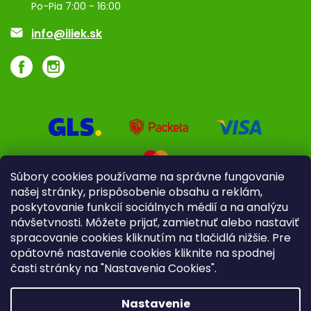
Po-Pia 7:00 - 16:00
Akcie a zľavy
info@iliek.sk
Súbory cookies používame na správne fungovanie
našej stránky, prispôsobenie obsahu a reklám,
poskytovanie funkcií sociálnych médií a na analýzu
návšetvnosti. Môžete prijať, zamietnuť alebo nastaviť
spracovanie cookies kliknutím na tlačidlá nižšie. Pre
opätovné nastavenie cookies kliknite na spodnej
časti stránky na "Nastavenia Cookies".
Pre firmy
Poradenstvo
Nastavenie
Copyright 2026
iliek.sk
. Všetky práva vyhradené.
Upraviť