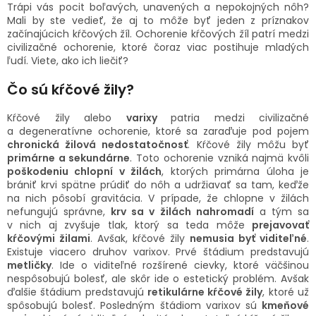
TRÁVENIE
Trápi vás pocit boľavých, unavených a nepokojných nôh?
Mali by ste vedieť, že aj to môže byť jeden z príznakov
začínajúcich kŕčových žíl. Ochorenie kŕčových žíl patrí medzi
EROTIKA
civilizačné ochorenie, ktoré čoraz viac postihuje mladých
ľudí. Viete, ako ich liečiť?
BOLESŤ
Čo sú kŕčové žily?
Kŕčové žily alebo
varixy
patria medzi civilizačné
DERMATOLÓGIA
a degeneratívne ochorenie, ktoré sa zaraďuje pod pojem
chronická žilová nedostatočnosť
. Kŕčové žily môžu byť
DENTÁLNA
primárne a sekundárne
. Toto ochorenie vzniká najmä kvôli
HYGIENA
poškodeniu chlopní v žilách
, ktorých primárna úloha je
brániť krvi spätne prúdiť do nôh a udržiavať sa tam, keďže
na nich pôsobí gravitácia. V prípade, že chlopne v žilách
ZDRAVOTNÍCKE
nefungujú správne,
krv sa v žilách nahromadí
a tým sa
POMÔCKY
v nich aj zvyšuje tlak, ktorý sa teda môže
prejavovať
kŕčovými žilami
. Avšak, kŕčové žily
nemusia byť viditeľné
.
Existuje viacero druhov varixov. Prvé štádium predstavujú
PRÍRODNÉ
LIEKY
metličky
. Ide o viditeľné rozšírené cievky, ktoré väčšinou
nespôsobujú bolesť, ale skôr ide o estetický problém. Avšak
ďalšie štádium predstavujú
retikulárne kŕčové žily
, ktoré už
VETERINA
spôsobujú bolesť. Posledným štádiom varixov sú
kmeňové