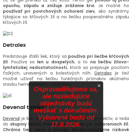
opuchu, zápalu a znižuje zrážanie krvi
. Je možné ho
používať pri povrchových ochorení ciev
, ako syndrómy
týkajúce sa kŕčových žíl a na liečbu pooperačného zápalu
kŕčových žíl.
Detralex
Predstavuje ďalší liek, ktorý sa
používa pri liečbe kŕčových
žíl
. Používa sa
len u dospelých
, a to
na liečbu žilovo-
lymfatickej nedostatočnosti
, ktorá sa prejavuje pocitom
ťažkých, unavených a bolestivých nôh.
Detralex
je tiež
možné užívať na liečbu funkčných príznakov akútneho
stavbu hemoroidného ochorenia.
×
Ospravedlňujeme sa,
ale nasledujúce
objednávky budú
Devenal tablety
meškať s doručením.
Vybavené budú od
Devenal
je liek, ktorý
patrí do
skupiny vazoprotektív, a teda
17.8.2026.
do
skupiny liekov, ktoré sa používajú pri ochoreniach žíl
.
Chránia tiež cievy a znižujú kardiovaskulárne rizikové