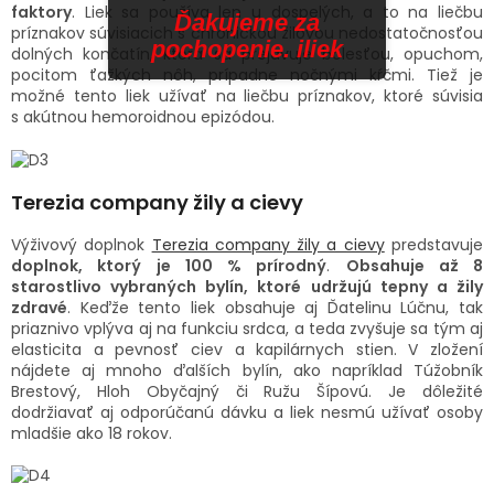
faktory
. Liek sa používa len u dospelých, a to na liečbu
Ďakujeme za
príznakov súvisiacich s chronickou žilovou nedostatočnosťou
pochopenie. iliek
dolných končatín, ktorá sa prejavuje bolesťou, opuchom,
pocitom ťažkých nôh, prípadne nočnými kŕčmi. Tiež je
možné tento liek užívať na liečbu príznakov, ktoré súvisia
s akútnou hemoroidnou epizódou.
Terezia company žily a cievy
Výživový doplnok
Terezia company žily a cievy
predstavuje
doplnok, ktorý je 100 % prírodný
.
Obsahuje až 8
starostlivo vybraných bylín, ktoré udržujú tepny a žily
zdravé
. Keďže tento liek obsahuje aj Ďatelinu Lúčnu, tak
priaznivo vplýva aj na funkciu srdca, a teda zvyšuje sa tým aj
elasticita a pevnosť ciev a kapilárnych stien. V zložení
nájdete aj mnoho ďalších bylín, ako napríklad Túžobník
Brestový, Hloh Obyčajný či Ružu Šípovú. Je dôležité
dodržiavať aj odporúčanú dávku a liek nesmú užívať osoby
mladšie ako 18 rokov.