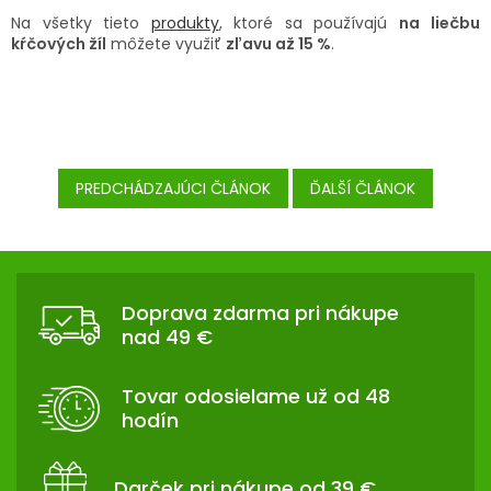
Na všetky tieto
produkty
, ktoré sa používajú
na
liečbu
kŕčových žíl
môžete využiť
zľavu až 15 %
.
PREDCHÁDZAJÚCI ČLÁNOK
ĎALŠÍ ČLÁNOK
Z
Á
P
Doprava zdarma pri nákupe
nad 49 €
Ä
T
I
Tovar odosielame už od 48
E
hodín
Darček pri nákupe od 39 €