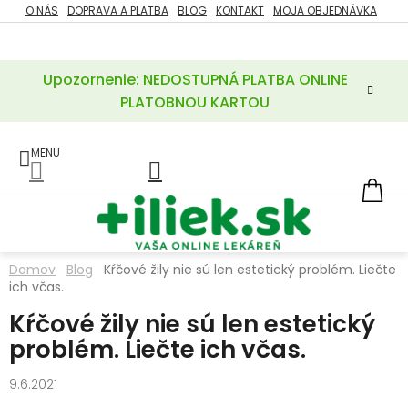
Prejsť
O NÁS
DOPRAVA A PLATBA
BLOG
KONTAKT
MOJA OBJEDNÁVKA
ZĽAVY
na
%
obsah
Upozornenie: NEDOSTUPNÁ PLATBA ONLINE
POTREBY
PRE
PLATOBNOU KARTOU
MATKU
A
DIEŤA
LIEKY
NÁ
KOŠ
VÝŽIVOVÉ
DOPLNKY
Domov
Blog
Kŕčové žily nie sú len estetický problém. Liečte
ich včas.
VITAMÍNY
A
MINERÁLY
Kŕčové žily nie sú len estetický
problém. Liečte ich včas.
KOZMETIKA
9.6.2021