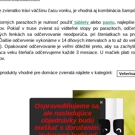
 zvieratko trávi väčšinu času vonku, je vhodná aj kombinácia šampónu
torných parazitoch je nutnosť použiť
tablety
alebo
pastu
, najlepš
ov. Pokiaľ v truse zvierat sú viditeľné stopy po parazitoch, od
ných fenkách sa odčervovanie neodporúča. pri šteniatkach sa p
 Ďalšie odčervenie vykonáme v 14 dňových intervaloch a to až do ve
). Opakované odčervovanie je veľmi dôležité preto, aby sa zachyt
aca veku šteňaťa odčervujeme každé 3 mesiace. U mačiek platí 
ov.
produkty vhodné pre domáce zvieratá nájdete v kategórii:
×
Ospravedlňujeme sa,
ale nasledujúce
objednávky budú
meškať s doručením.
Vybavené budú od