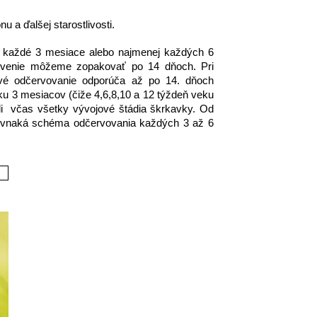
 a ďalšej starostlivosti.
ie každé 3 mesiace alebo najmenej každých 6
červenie môžeme zopakovať po 14 dňoch. Pri
rvé odčervovanie odporúča až po 14. dňoch
ku 3 mesiacov (čiže 4,6,8,10 a 12 týždeň veku
ili včas všetky vývojové štádia škrkavky. Od
rovnaká schéma odčervovania každých 3 až 6