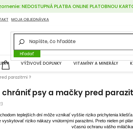
ornenie: NEDOSTUPNÁ PLATBA ONLINE PLATOBNOU KART
TAKT
MOJA OBJEDNÁVKA
Hľadať
LIEKY
VÝŽIVOVÉ DOPLNKY
VITAMÍNY A MINERÁLY
K
NÁKUPNÝ
KOŠÍK
red parazitmi ?
 chrániť psy a mačky pred parazit
23
íchodom teplejších dní môže vznikať vyššie riziko prichytenia kliešť
vyskytovať riziko nákazy vnútornými parazitmi. Preto nielen pri plá
včasnú ochranu vášho miláčik