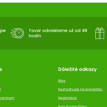
upe
Tovar odosielame už od 48
hodín
s
Dôležité odkazy
Blog
t
Rozhodnutie na prevádzku
centrum
Registrácia
Ponuka pre firmy