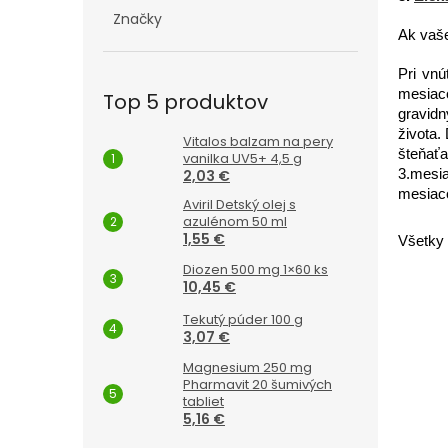
Značky
Ak vaše
Pri vnú
mesiac
Top 5 produktov
gravid
života.
Vitalos balzam na pery
šteňaťa
vanilka UV5+ 4,5 g
2,03 €
3.mesi
mesiac
Aviril Detský olej s
azulénom 50 ml
1,55 €
Všetky 
Diozen 500 mg 1×60 ks
10,45 €
Tekutý púder 100 g
3,07 €
Magnesium 250 mg
Pharmavit 20 šumivých
tabliet
5,16 €