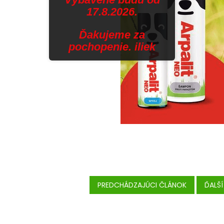
17.8.2026.
Ďakujeme za
pochopenie. iliek
PREDCHÁDZAJÚCI ČLÁNOK
ĎALŠ