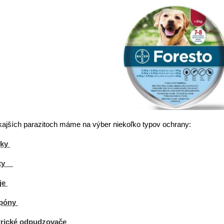
kajších parazitoch máme na výber niekoľko typov ochrany:
jky
pety
je
póny
trické odpudzovače