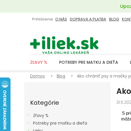
Prejsť
Upoz
na
obsah
Prihlásenie
O NÁS
DOPRAVA A PLATBA
BLOG
KON
ZĽAVY %
POTREBY PRE MATKU A DIEŤA
Domov
Blog
Ako chrániť psy a mačky p
B
Ako
O
Preskočiť
Č
kategórie
Kategórie
31.5.20
N
Ý
S pr
Zľavy %
P
môže 
Potreby pre matku a dieťa
A
Lieky