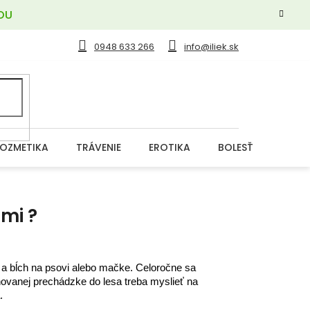
OU
0948 633 266
info@iliek.sk
OZMETIKA
TRÁVENIE
EROTIKA
BOLESŤ
DERM
mi ?
a a bĺch na psovi alebo mačke. Celoročne sa
novanej prechádzke do lesa treba myslieť na
a.