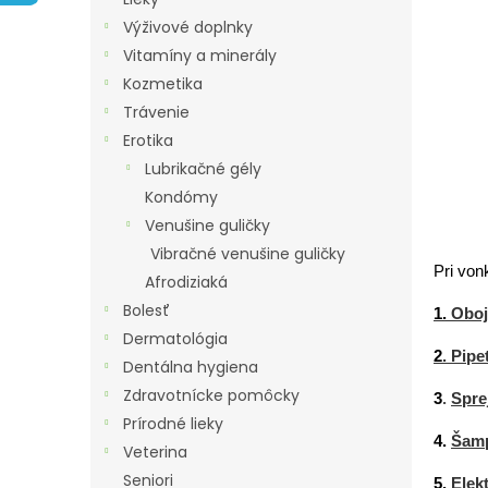
N
Výživové doplnky
E
Vitamíny a minerály
L
Kozmetika
Trávenie
Erotika
Lubrikačné gély
Kondómy
Venušine guličky
Vibračné venušine guličky
Pri von
Afrodiziaká
Bolesť
1.
Obo
Dermatológia
2
. Pi
Dentálna hygiena
Zdravotnícke pomôcky
3
.
Spre
Prírodné lieky
4.
Šam
Veterina
Seniori
5.
Elek