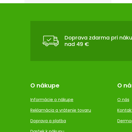
Z
Á
P
Ä
T
Doprava zdarma pri nák
I
nad 49 €
E
O nákupe
O ná
Informácie o nákupe
O nás
Reklamácia a vrátenie tovaru
Kontak
Doprava a platba
Dermo
Darček k nákupu