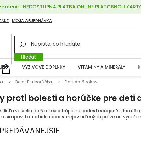
ornenie: NEDOSTUPNÁ PLATBA ONLINE PLATOBNOU KART
TAKT
MOJA OBJEDNÁVKA
Hľadať
LIEKY
VÝŽIVOVÉ DOPLNKY
VITAMÍNY A MINERÁLY
K
NÁKUPNÝ
KOŠÍK
ťa
Bolesť a horúčka
Deti do 6 rokov
ky proti bolesti a horúčke pre deti 
 dieťa vo veku do 6 rokov a trápia ho
bolesti spojené s horúčk
om
sirupov, tabletiek alebo sprejov
určených práve na vyriešen
PREDÁVANEJŠIE