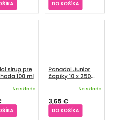
OŠÍKA
DO KOŠÍKA
ol sirup pre
Panadol Junior
ahoda 100 ml
čapíky 10 x 250
mg
Na sklade
Na sklade
rné
Priemerné
enie
hodnotenie
€
3,65 €
u
produktu
je
OŠÍKA
DO KOŠÍKA
3,0
z
5
iek.
hviezdičiek.