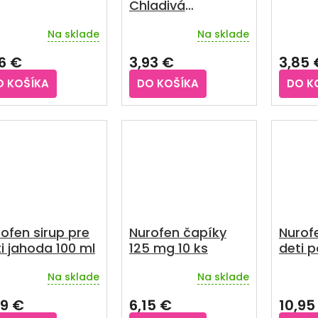
Chladivá
hydrogélová
Na sklade
Na sklade
náplasť 4,5 x 11
emerné
notenie
cm, 2ks
16 €
3,93 €
3,85 
duktu
O KOŠÍKA
DO KOŠÍKA
DO K
zdičiek.
ofen sirup pre
Nurofen čapíky
Nurofe
i jahoda 100 ml
125 mg 10 ks
deti 
200 m
Na sklade
Na sklade
emerné
notenie
99 €
6,15 €
10,95
duktu