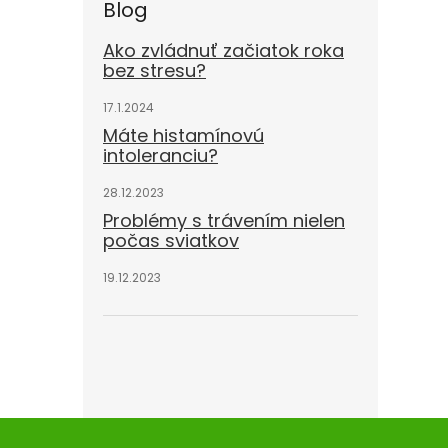
Blog
Ako zvládnuť začiatok roka
bez stresu?
17.1.2024
Máte histamínovú
intoleranciu?
28.12.2023
Problémy s trávením nielen
počas sviatkov
19.12.2023
Z