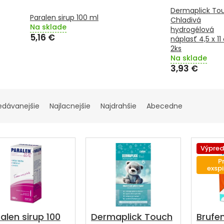
Dermaplick To
Paralen sirup 100 ml
Chladivá
Na sklade
hydrogélová
5,16 €
náplasť 4,5 x 11
2ks
Na sklade
3,93 €
edávanejšie
Najlacnejšie
Najdrahšie
Abecedne
Výpred
P
exspi
alen sirup 100
Dermaplick Touch
Brufen