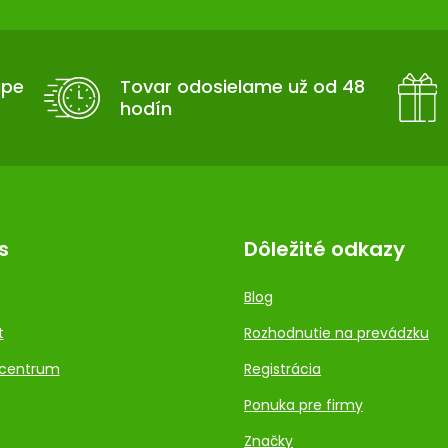
upe
Tovar odosielame už od 48
hodín
s
Dôležité odkazy
Blog
t
Rozhodnutie na prevádzku
centrum
Registrácia
Ponuka pre firmy
Značky