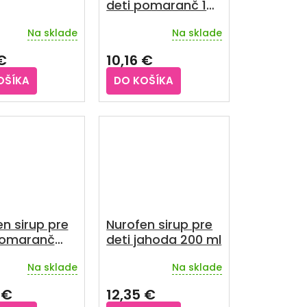
deti pomaranč 100
ml
Na sklade
Na sklade
Priemerné
hodnotenie
€
10,16 €
produktu
je
OŠÍKA
DO KOŠÍKA
3,5
z
5
hviezdičiek.
n sirup pre
Nurofen sirup pre
pomaranč
deti jahoda 200 ml
l
Na sklade
Na sklade
 €
12,35 €