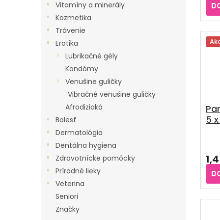
je
Vitamíny a minerály
D
5,0
Kozmetika
z
5
Trávenie
hvie
Ak
Erotika
Lubrikačné gély
Kondómy
Venušine guličky
Vibračné venušine guličky
Afrodiziaká
Par
5 x
Bolesť
Dermatológia
Pri
Dentálna hygiena
hod
1,
Zdravotnícke pomôcky
pro
je
Prírodné lieky
D
3,3
Veterina
z
Seniori
5
hvie
Značky