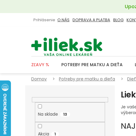
Prejsť
Upoz
na
obsah
Prihlásenie
O NÁS
DOPRAVA A PLATBA
BLOG
KON
ZĽAVY %
POTREBY PRE MATKU A DIEŤA
Domov
Potreby pre matku a dieťa
Die
B
Lie
O
Č
Je vaše
N
výber
Na sklade
13
Ý
NAJ
P
Akcia
1