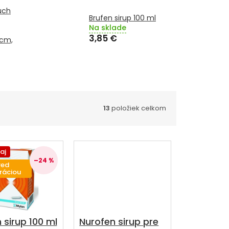
uch
Brufen sirup 100 ml
Na sklade
3,85 €
 cm,
13
položiek celkom
aj
–24 %
red
ráciou
 sirup 100 ml
Nurofen sirup pre