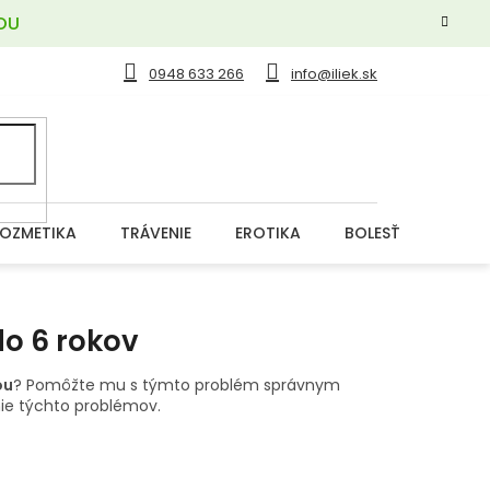
OU
0948 633 266
info@iliek.sk
OZMETIKA
TRÁVENIE
EROTIKA
BOLESŤ
DERM
do 6 rokov
ou
? Pomôžte mu s týmto problém správnym
ie týchto problémov.