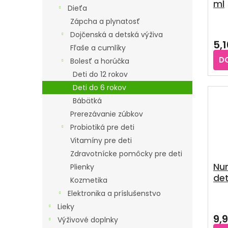
ml
D
O
Dieťa
U
D
Zápcha a plynatosť
Pri
K
U
Dojčenská a detská výživa
hod
5,
T
pro
K
Fľaše a cumlíky
je
O
D
T
Bolesť a horúčka
4,8
V
Deti do 12 rokov
z
O
5
Deti do 6 rokov
V
hvie
Bábätká
Prerezávanie zúbkov
Probiotiká pre deti
Vitamíny pre deti
Zdravotnícke pomôcky pre deti
Nur
Plienky
det
Kozmetika
Elektronika a príslušenstvo
Pri
Lieky
hod
9,
pro
Výživové doplnky