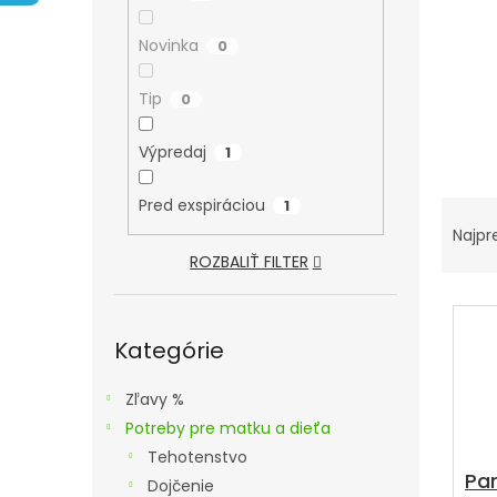
A
N
Novinka
0
E
L
Tip
0
Výpredaj
1
R
Pred exspiráciou
1
A
Najpr
ROZBALIŤ FILTER
D
E
V
N
Preskočiť
Ý
kategórie
Kategórie
I
P
E
I
Zľavy %
P
S
Potreby pre matku a dieťa
R
P
Tehotenstvo
O
Par
R
Dojčenie