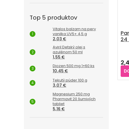
Top 5 produktov
Vitalos balzam na pery
Pa
vanilka UV5+ 4,5 g
24 
2,03 €
Aviril Detský olej s
Pri
azulénom 50 ml
1,55 €
hod
2,
pro
Diozen 500 mg 1×60 ks
je
10,45 €
D
4,8
z
Tekutý púder 100 g
5
3,07 €
hvie
Magnesium 250 mg
Pharmavit 20 šumivých
tabliet
5,16 €