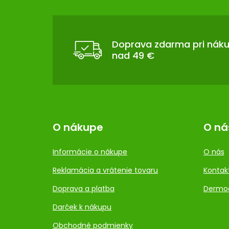
Á
P
Ä
T
Doprava zdarma pri nák
nad 49 €
I
E
O nákupe
O ná
Informácie o nákupe
O nás
Reklamácia a vrátenie tovaru
Kontak
Doprava a platba
Dermo
Darček k nákupu
Obchodné podmienky