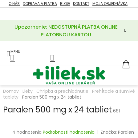
Prejsť
O NÁS
DOPRAVA A PLATBA
BLOG
KONTAKT
MOJA OBJEDNÁVKA
ZĽAVY
na
%
obsah
Upozornenie: NEDOSTUPNÁ PLATBA ONLINE
POTREBY
PRE
PLATOBNOU KARTOU
MATKU
A
DIEŤA
LIEKY
NÁ
KOŠ
VÝŽIVOVÉ
DOPLNKY
Domov
Lieky
Chrípka a prechladnutie
Prehĺtacie a šumivé
tablety
Paralen 500 mg x 24 tabliet
VITAMÍNY
A
MINERÁLY
Paralen 500 mg x 24 tabliet
681
KOZMETIKA
Priemerné
4 hodnotenia
Podrobnosti hodnotenia
Značka:
Paralen
hodnotenie