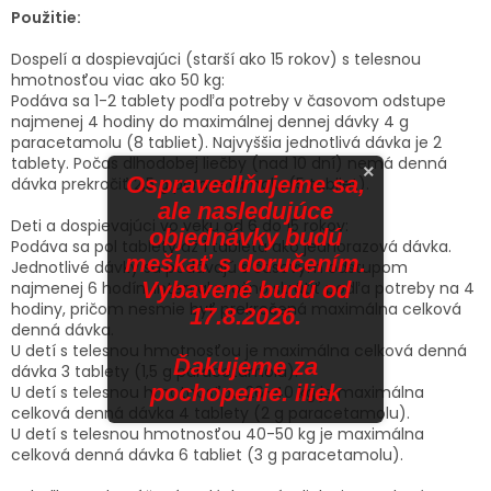
Použitie:
Dospelí a dospievajúci (starší ako 15 rokov) s telesnou
hmotnosťou viac ako 50 kg:
Podáva sa 1-2 tablety podľa potreby v časovom odstupe
najmenej 4 hodiny do maximálnej dennej dávky 4 g
paracetamolu (8 tabliet). Najvyššia jednotlivá dávka je 2
tablety. Počas dlhodobej liečby (nad 10 dní) nemá denná
×
Ospravedlňujeme sa,
dávka prekročiť 2,5 g paracetamolu (5 tabliet).
ale nasledujúce
Deti a dospievajúci vo veku od 6 do 15 rokov:
objednávky budú
Podáva sa pol tablety až 1 tableta ako jednorazová dávka.
meškať s doručením.
Jednotlivé dávky sa podávajú s časovým odstupom
Vybavené budú od
najmenej 6 hodín. Interval možno skrátiť podľa potreby na 4
hodiny, pričom nesmie byť prekročená maximálna celková
17.8.2026.
denná dávka.
U detí s telesnou hmotnosťou je maximálna celková denná
Ďakujeme za
dávka 3 tablety (1,5 g paracetamolu).
pochopenie. iliek
U detí s telesnou hmotnosťou 26-40 kg je maximálna
celková denná dávka 4 tablety (2 g paracetamolu).
U detí s telesnou hmotnosťou 40-50 kg je maximálna
celková denná dávka 6 tabliet (3 g paracetamolu).