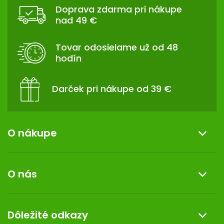
Á
Doprava zdarma pri nákupe
P
nad 49 €
Ä
T
Tovar odosielame už od 48
I
hodín
E
Darček pri nákupe od 39 €
O nákupe
Informácie o nákupe
O nás
Reklamácia a vrátenie tovaru
Doprava a platba
O nás
Dôležité odkazy
Darček k nákupu
Kontakt