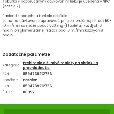
Tabuľka s odporúčaným dávkovaním lieku je uvedená v SPC
(časť 4.2)
Pacienti s poruchou funkcie obličiek:
Je nutné dávkovanie upravovať: pri glomerulárnej filtrácii 50-
10 ml/min sa môže podať 500 mg (1 tableta) každých 6
hodín, pri glomerulárnej filtrácii pod 10 ml/min každých 8
hodín.
Dodatočné parametre
Prehĺtacie a šumivé tablety na chrípku a
Kategória
:
prechladnutie
EAN
:
8594739212756
Značka :
:
Paralen
EAN :
:
8594739212756
ŠUKL:
:
86052
Z