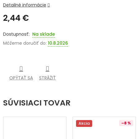
Detailné informácie
SENIORI
2,44 €
ZNAČKY
Jednotková
cena:
Na sklade
Prihlásenie
Môžeme doručiť do:
10.8.2026
OPÝTAŤ SA
STRÁŽIŤ
SÚVISIACI TOVAR
Akcia
–8 %