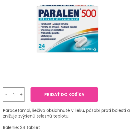
TRÁVENIE
produktu
je
4,8
EROTIKA
z
5
hviezdičiek.
BOLESŤ
DERMATOLÓGIA
DENTÁLNA
HYGIENA
ZDRAVOTNÍCKE
POMÔCKY
PRIDAŤ DO KOŠÍKA
PRÍRODNÉ
Paracetamol, liečivo obsiahnuté v lieku, pôsobí proti bolesti a
LIEKY
znižuje zvýšenú telesnú teplotu.
Balenie: 24 tabliet
VETERINA