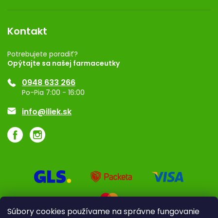
Obchodné podmienky
Dermocentrum
Blog
Vernostný program
Kontakt
Rozhodnutie na prevádzku
Registrácia
Potrebujete poradiť?
Opýtajte sa našej farmaceutky
Ponuka pre firmy
0948 633 266
Značky
Po-Pia 7:00 - 16:00
Akcie a zľavy
info@iliek.sk
Súbory cookies používame na správne fungovanie