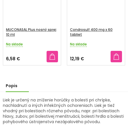
MUCONASAL Plus nosný sprej
Condrosulf 400 mg x 60
10 ml
tabliet
Na sklade
Na sklade
Priemerné
Priemerné
hodnotenie
hodnotenie
produktu
produktu
6,58 €
12,19 €
je
je
3,2
4,1
z
z
5
5
hviezdičiek.
hviezdičiek.
Popis
Liek je určený na zníženie horúčky a bolesti pri chrípke,
nachladnutí a iných infekčných ochoreniach. Liek je tiež
vhodný pri bolestiach rôzneho pôvodu, napr. pri bolestiach
hlavy, zubov, pri bolestivej menštruácii, bolesti hrdla a bolesti
pohybového ústrojenstva nezápalového pôvodu.