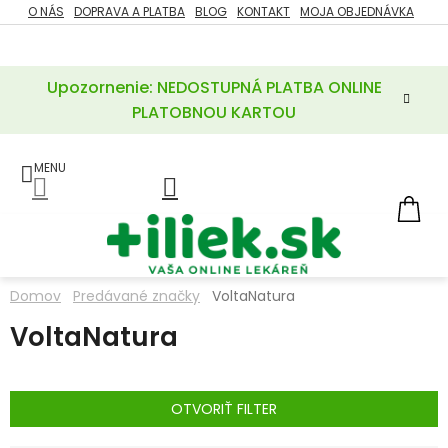
Prejsť
O NÁS
DOPRAVA A PLATBA
BLOG
KONTAKT
MOJA OBJEDNÁVKA
ZĽAVY
na
%
obsah
Upozornenie: NEDOSTUPNÁ PLATBA ONLINE
POTREBY
PRE
PLATOBNOU KARTOU
MATKU
A
DIEŤA
LIEKY
NÁ
KOŠ
VÝŽIVOVÉ
DOPLNKY
Domov
Predávané značky
VoltaNatura
VITAMÍNY
VoltaNatura
A
MINERÁLY
KOZMETIKA
OTVORIŤ FILTER