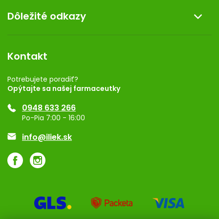
O nás
Dôležité odkazy
Darček k nákupu
Kontakt
Obchodné podmienky
Dermocentrum
Blog
Vernostný program
Kontakt
Rozhodnutie na prevádzku
Registrácia
Potrebujete poradiť?
Opýtajte sa našej farmaceutky
Ponuka pre firmy
0948 633 266
Značky
Po-Pia 7:00 - 16:00
Akcie a zľavy
info@iliek.sk