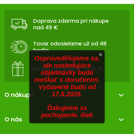
V
hviezdičiek.
v
Z
l
SENIORI
Á
á
Doprava zdarma pri nákupe
d
P
ZNAČKY
nad 49 €
a
Ä
c
T
Prihlásenie
i
Tovar odosielame už od 48
I
e
hodín
p
E
×
Ospravedlňujeme sa,
r
ale nasledujúce
v
Darček pri nákupe od 39 €
objednávky budú
k
meškať s doručením.
y
Vybavené budú od
v
ý
17.8.2026.
O nákupe
p
i
Ďakujeme za
Informácie o nákupe
s
pochopenie. iliek
O nás
u
Reklamácia a vrátenie tovaru
Doprava a platba