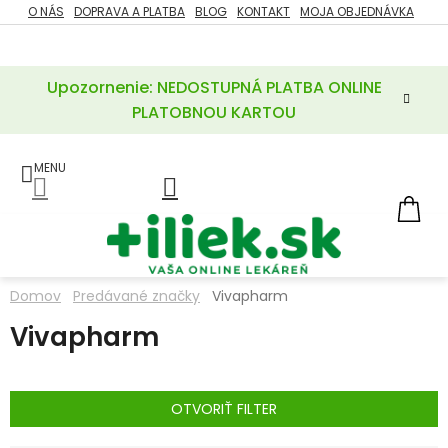
Prejsť
O NÁS
DOPRAVA A PLATBA
BLOG
KONTAKT
MOJA OBJEDNÁVKA
ZĽAVY
na
%
obsah
Upozornenie: NEDOSTUPNÁ PLATBA ONLINE
POTREBY
PRE
PLATOBNOU KARTOU
MATKU
A
DIEŤA
LIEKY
NÁ
KOŠ
VÝŽIVOVÉ
DOPLNKY
Domov
Predávané značky
Vivapharm
VITAMÍNY
Vivapharm
A
MINERÁLY
KOZMETIKA
OTVORIŤ FILTER