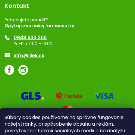
Vernostný program
Kontakt
Rozhodnutie na prevádzku
Registrácia
Potrebujete poradiť?
Opýtajte sa našej farmaceutky
Ponuka pre firmy
0948 633 266
Značky
Po-Pia 7:00 - 16:00
Akcie a zľavy
info@iliek.sk
Súbory cookies používame na správne fungovanie
našej stránky, prispôsobenie obsahu a reklám,
poskytovanie funkcií sociálnych médií a na analýzu