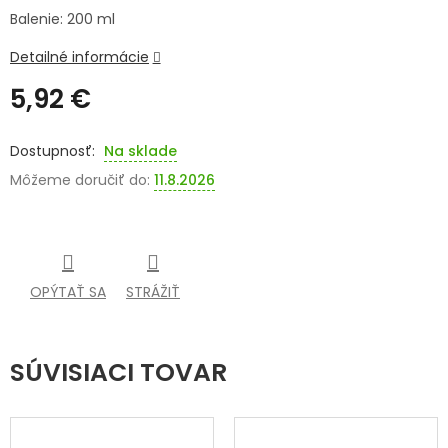
Balenie: 200 ml
SENIORI
Detailné informácie
ZNAČKY
5,92 €
Prihlásenie
Jednotková
cena:
Na sklade
Môžeme doručiť do:
11.8.2026
OPÝTAŤ SA
STRÁŽIŤ
SÚVISIACI TOVAR