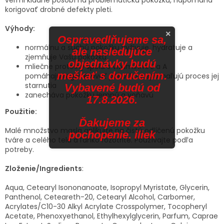
korigovať drobné defekty pleti.
Výhody:
×
Ospravedlňujeme sa,
normálnu a suchú pokožku vyživuje, hydratuje a
ale nasledujúce
zjemňuje Vašu pokožku
objednávky budú
mliečne proteíny spolu s vitamínmi E a A
meškať s doručením.
pomáhajú regenerovať pokožku a spomaľujú proces jej
starnutia
Vybavené budú od
zanecháva pokožku jemnú a voňavú
17.8.2026.
Použitie:
Ďakujeme za
Malé množstvo masla aplikujte na čistú odlíčenú pokožku
pochopenie. iliek
tváre a celého tela a ľahko rozotrite. Používajte podľa
potreby.
Zloženie/Ingredients
:
Aqua, Cetearyl Isononanoate, Isopropyl Myristate, Glycerin,
Panthenol, Ceteareth-20, Cetearyl Alcohol, Carbomer,
Acrylates/C10-30 Alkyl Acrylate Crosspolymer, Tocopheryl
Acetate, Phenoxyethanol, Ethylhexylglycerin, Parfum, Caprae