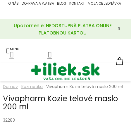
Prejsť
O NÁS
DOPRAVA A PLATBA
BLOG
KONTAKT
MOJA OBJEDNÁVKA
ZĽAVY
na
%
obsah
Upozornenie: NEDOSTUPNÁ PLATBA ONLINE
POTREBY
PRE
PLATOBNOU KARTOU
MATKU
A
DIEŤA
LIEKY
NÁ
KOŠ
VÝŽIVOVÉ
DOPLNKY
Domov
Kozmetika
Vivapharm Kozie telové maslo 200 ml
VITAMÍNY
Vivapharm Kozie telové maslo
A
MINERÁLY
200 ml
KOZMETIKA
32283