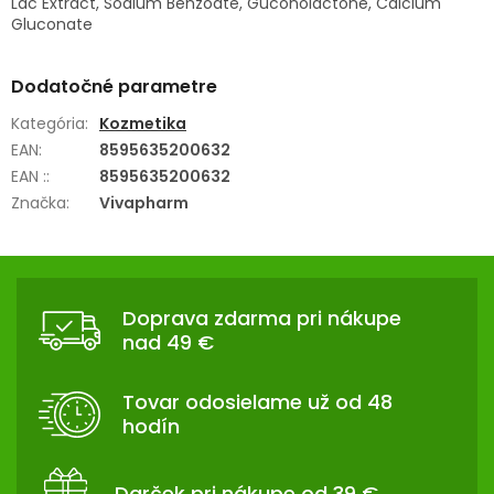
Lac Extract, Sodium Benzoate, Guconolactone, Calcium
Gluconate
Dodatočné parametre
Kategória
:
Kozmetika
EAN
:
8595635200632
EAN :
:
8595635200632
Značka
:
Vivapharm
Z
Á
Doprava zdarma pri nákupe
P
nad 49 €
Ä
T
Tovar odosielame už od 48
I
hodín
E
Darček pri nákupe od 39 €