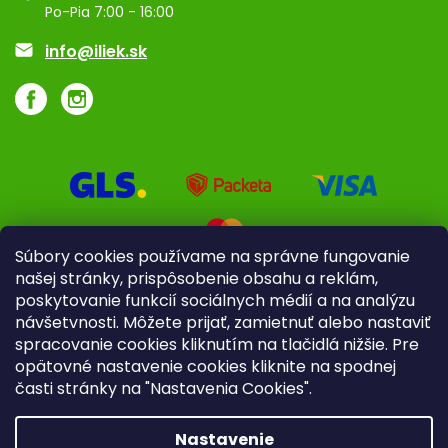
Značky
Po-Pia 7:00 - 16:00
Akcie a zľavy
info@iliek.sk
Súbory cookies používame na správne fungovanie
našej stránky, prispôsobenie obsahu a reklám,
poskytovanie funkcií sociálnych médií a na analýzu
návšetvnosti. Môžete prijať, zamietnuť alebo nastaviť
spracovanie cookies kliknutím na tlačidlá nižšie. Pre
opätovné nastavenie cookies kliknite na spodnej
časti stránky na "Nastavenia Cookies".
Pre firmy
Poradenstvo
Nastavenie
Copyright 2026
iliek.sk
. Všetky práva vyhradené.
Upraviť