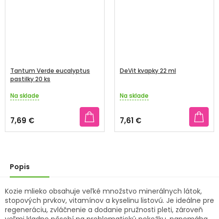
Tantum Verde eucalyptus
DeVit kvapky 22 ml
pastilky 20 ks
Na sklade
Na sklade
Priemerné
Priemerné
hodnotenie
hodnotenie
produktu
produktu
7,69 €
7,61 €
je
je
5,0
3,4
z
z
5
5
hviezdičiek.
hviezdičiek.
Popis
Kozie mlieko obsahuje veľké množstvo minerálnych látok,
stopových prvkov, vitamínov a kyselinu listovú. Je ideálne pre
regeneráciu, zvláčnenie a dodanie pružnosti pleti, zároveň
veľmi kladne pôsobí na problematickú pokožku, napomáha