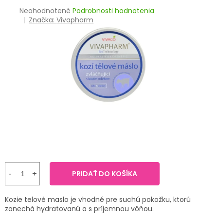
TRÁVENIE
Priemerné
Neohodnotené
Podrobnosti hodnotenia
hodnotenie
Značka:
Vivapharm
produktu
EROTIKA
je
0,0
BOLESŤ
z
5
hviezdičiek.
DERMATOLÓGIA
DENTÁLNA
HYGIENA
ZDRAVOTNÍCKE
POMÔCKY
PRIDAŤ DO KOŠÍKA
PRÍRODNÉ
LIEKY
Kozie telové maslo je vhodné pre suchú pokožku, ktorú
VETERINA
zanechá hydratovanú a s príjemnou vôňou.