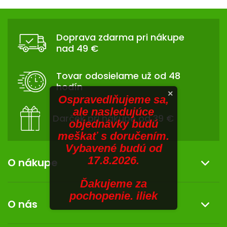
V
hviezdičiek.
hviezdičiek.
v
Z
l
SENIORI
Á
á
Doprava zdarma pri nákupe
d
ZNAČKY
P
nad 49 €
a
Ä
c
Prihlásenie
T
i
Tovar odosielame už od 48
I
e
hodín
p
E
×
Ospravedlňujeme sa,
r
ale nasledujúce
v
Darček pri nákupe od 39 €
objednávky budú
k
meškať s doručením.
y
Vybavené budú od
v
17.8.2026.
ý
O nákupe
p
i
Ďakujeme za
Informácie o nákupe
s
pochopenie. iliek
O nás
u
Reklamácia a vrátenie tovaru
Doprava a platba