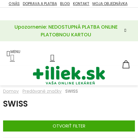
Prejsť
O NÁS
DOPRAVA A PLATBA
BLOG
KONTAKT
MOJA OBJEDNÁVKA
ZĽAVY
na
%
obsah
Upozornenie: NEDOSTUPNÁ PLATBA ONLINE
POTREBY
PRE
PLATOBNOU KARTOU
MATKU
A
DIEŤA
LIEKY
NÁ
KOŠ
VÝŽIVOVÉ
DOPLNKY
Domov
Predávané značky
SWISS
VITAMÍNY
SWISS
A
MINERÁLY
KOZMETIKA
OTVORIŤ FILTER