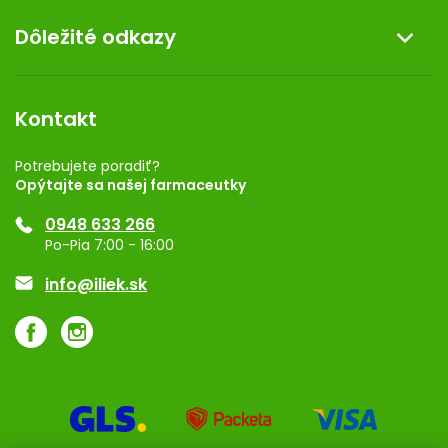
O nás
Dôležité odkazy
Darček k nákupu
Kontakt
Obchodné podmienky
Dermocentrum
Blog
Vernostný program
Kontakt
Rozhodnutie na prevádzku
Registrácia
Potrebujete poradiť?
Opýtajte sa našej farmaceutky
Ponuka pre firmy
0948 633 266
Značky
Po-Pia 7:00 - 16:00
Akcie a zľavy
info@iliek.sk