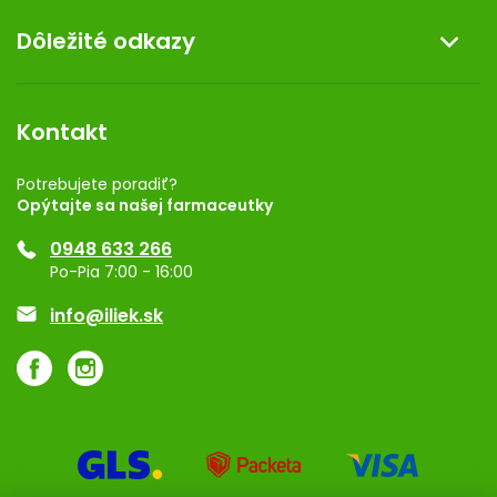
O nás
Dôležité odkazy
Darček k nákupu
Kontakt
Obchodné podmienky
Dermocentrum
Blog
Vernostný program
Kontakt
Rozhodnutie na prevádzku
Registrácia
Potrebujete poradiť?
Opýtajte sa našej farmaceutky
Ponuka pre firmy
0948 633 266
Značky
Po-Pia 7:00 - 16:00
Akcie a zľavy
info@iliek.sk