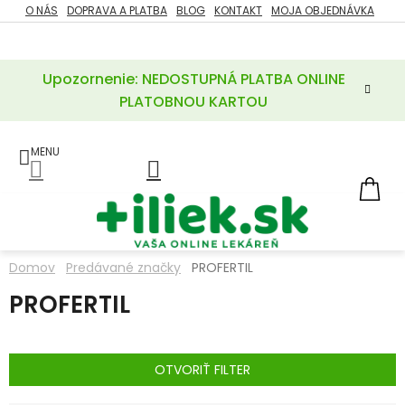
Prejsť
O NÁS
DOPRAVA A PLATBA
BLOG
KONTAKT
MOJA OBJEDNÁVKA
ZĽAVY
na
%
obsah
Upozornenie: NEDOSTUPNÁ PLATBA ONLINE
POTREBY
PRE
PLATOBNOU KARTOU
MATKU
A
DIEŤA
LIEKY
NÁ
KOŠ
VÝŽIVOVÉ
DOPLNKY
Domov
Predávané značky
PROFERTIL
VITAMÍNY
PROFERTIL
A
MINERÁLY
KOZMETIKA
OTVORIŤ FILTER