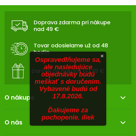
V
hviezdičiek.
v
Z
l
SENIORI
Á
á
Doprava zdarma pri nákupe
d
ZNAČKY
P
nad 49 €
a
Ä
c
Prihlásenie
T
i
Tovar odosielame už od 48
I
e
hodín
p
E
×
Ospravedlňujeme sa,
r
ale nasledujúce
v
Darček pri nákupe od 39 €
objednávky budú
k
meškať s doručením.
y
Vybavené budú od
v
17.8.2026.
ý
O nákupe
p
i
Ďakujeme za
Informácie o nákupe
s
pochopenie. iliek
O nás
u
Reklamácia a vrátenie tovaru
Doprava a platba