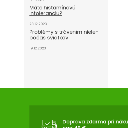
Máte histamínovú
intoleranciu?
28.12.2023
Problémy s trávením nielen
počas sviatkov
19.12.2023
Z
Á
P
Ä
T
Doprava zdarma pri nák
nad 49 €