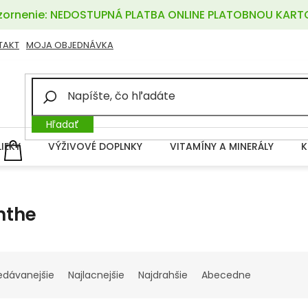
ornenie: NEDOSTUPNÁ PLATBA ONLINE PLATOBNOU KART
TAKT
MOJA OBJEDNÁVKA
Hľadať
LIEKY
VÝŽIVOVÉ DOPLNKY
VITAMÍNY A MINERÁLY
K
NÁKUPNÝ
KOŠÍK
nthe
edávanejšie
Najlacnejšie
Najdrahšie
Abecedne