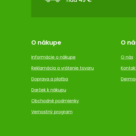
I
E
O nákupe
O ná
Informácie o nákupe
O nás
Reklamácia a vrátenie tovaru
Kontak
Doprava a platba
Dermo
Darček k nákupu
Obchodné podmienky
Vernostný program