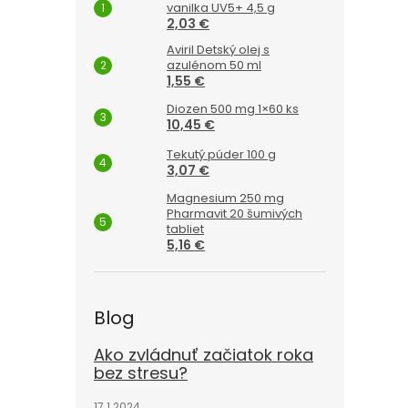
vanilka UV5+ 4,5 g
2,03 €
Aviril Detský olej s
azulénom 50 ml
1,55 €
Diozen 500 mg 1×60 ks
10,45 €
Tekutý púder 100 g
3,07 €
Magnesium 250 mg
Pharmavit 20 šumivých
tabliet
5,16 €
Blog
Ako zvládnuť začiatok roka
bez stresu?
17.1.2024