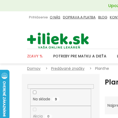
Prejsť
Upoz
na
obsah
Prihlásenie
O NÁS
DOPRAVA A PLATBA
BLOG
KON
ZĽAVY %
POTREBY PRE MATKU A DIEŤA
Domov
Predávané značky
Planthe
B
Pla
O
Č
N
R
Na sklade
3
Ý
A
Najpr
P
D
Akcia
0