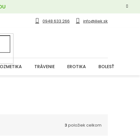
OU
0948 633 266
info@iliek.sk
OZMETIKA
TRÁVENIE
EROTIKA
BOLESŤ
DERM
3
položiek celkom