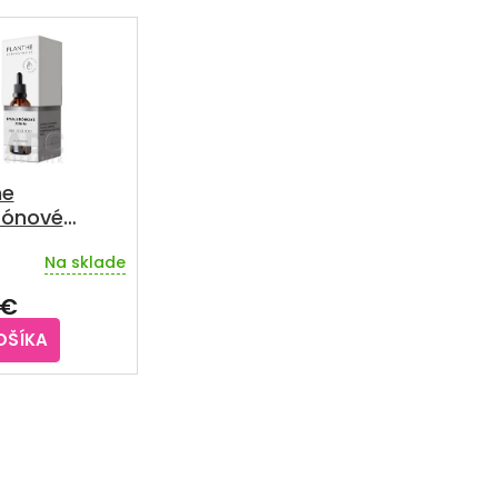
he
rónové
m
Na sklade
zujúce 50
 €
OŠÍKA