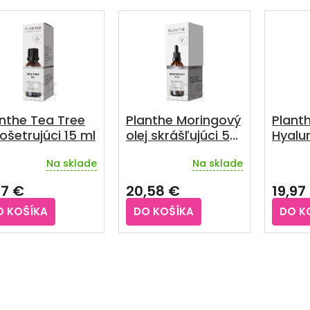
nthe Tea Tree
Planthe Moringový
Plant
 ošetrujúci 15 ml
olej skrášľujúci 50
Hyalu
ml
séru
Na sklade
Na sklade
omlad
emerné
notenie
ml
77 €
20,58 €
19,97
duktu
O KOŠÍKA
DO KOŠÍKA
DO K
O
zdičiek.
v
l
á