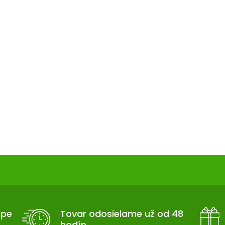
upe
Tovar odosielame už od 48
hodín