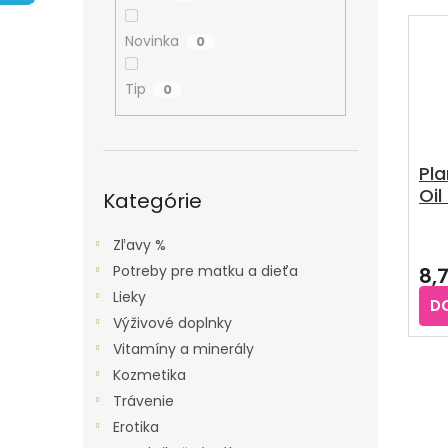
A
E
V
N
N
Ý
Novinka
0
E
I
P
L
E
Tip
0
I
P
S
R
P
O
Pla
R
Preskočiť
Oil
D
kategórie
Kategórie
O
U
D
Pri
Zľavy %
K
U
hod
Potreby pre matku a dieťa
8,
T
pro
K
je
Lieky
O
D
T
5,0
Výživové doplnky
V
z
O
Vitamíny a minerály
5
V
hvie
Kozmetika
Trávenie
Erotika