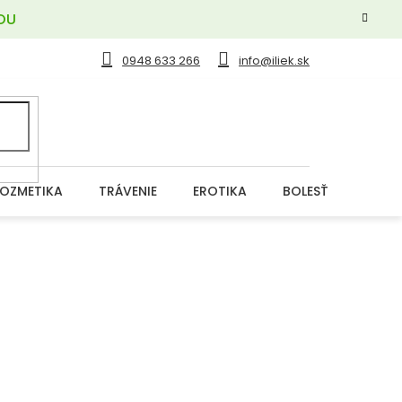
OU
0948 633 266
info@iliek.sk
OZMETIKA
TRÁVENIE
EROTIKA
BOLESŤ
DERM