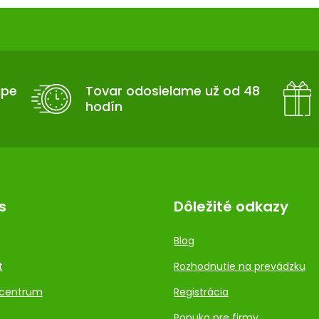
upe
Tovar odosielame už od 48
hodín
s
Dôležité odkazy
Blog
t
Rozhodnutie na prevádzku
centrum
Registrácia
Ponuka pre firmy