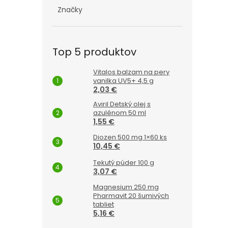
Značky
Top 5 produktov
Vitalos balzam na pery
vanilka UV5+ 4,5 g
2,03 €
Aviril Detský olej s
azulénom 50 ml
1,55 €
Diozen 500 mg 1×60 ks
10,45 €
Tekutý púder 100 g
3,07 €
Magnesium 250 mg
Pharmavit 20 šumivých
tabliet
5,16 €