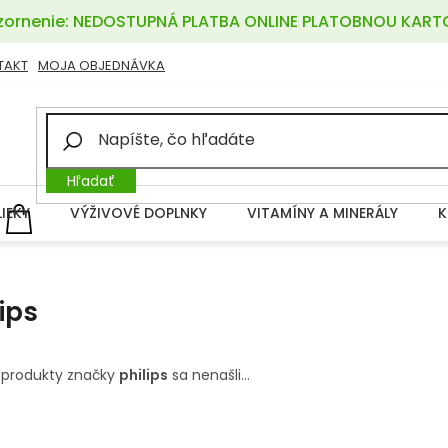
ornenie: NEDOSTUPNÁ PLATBA ONLINE PLATOBNOU KART
TAKT
MOJA OBJEDNÁVKA
Hľadať
LIEKY
VÝŽIVOVÉ DOPLNKY
VITAMÍNY A MINERÁLY
K
NÁKUPNÝ
KOŠÍK
lips
 produkty značky
philips
sa nenašli...