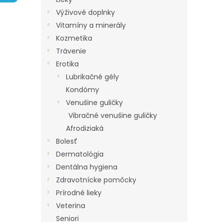
A
Výživové doplnky
N
Vitamíny a minerály
E
Kozmetika
L
Trávenie
Erotika
Lubrikačné gély
Kondómy
Venušine guličky
Vibračné venušine guličky
Afrodiziaká
Bolesť
Dermatológia
Dentálna hygiena
Zdravotnícke pomôcky
Prírodné lieky
Veterina
Seniori