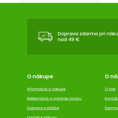
Z
Á
P
Ä
T
Doprava zdarma pri nák
nad 49 €
I
E
O nákupe
O ná
Informácie o nákupe
O nás
Reklamácia a vrátenie tovaru
Kontak
Doprava a platba
Dermo
Darček k nákupu