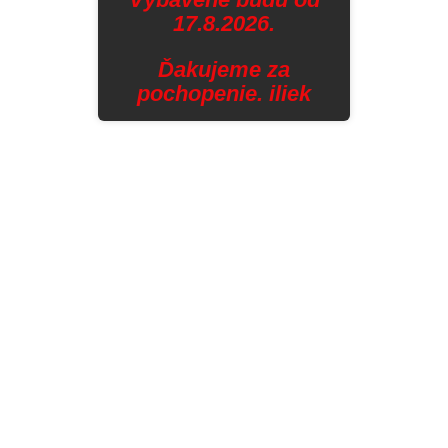
17.8.2026.
Ďakujeme za
pochopenie. iliek