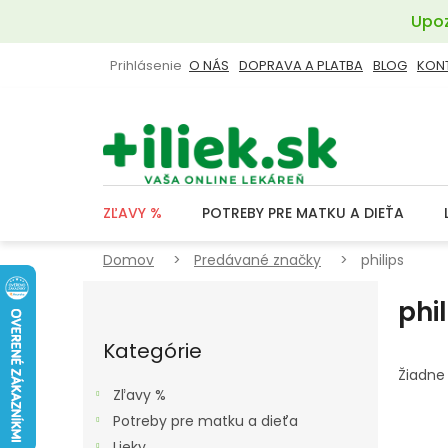
Prejsť
Upoz
na
obsah
Prihlásenie
O NÁS
DOPRAVA A PLATBA
BLOG
KON
ZĽAVY %
POTREBY PRE MATKU A DIEŤA
Domov
Predávané značky
philips
B
phi
O
Preskočiť
Č
kategórie
Kategórie
N
Žiadne
Ý
Zľavy %
P
Potreby pre matku a dieťa
Lieky