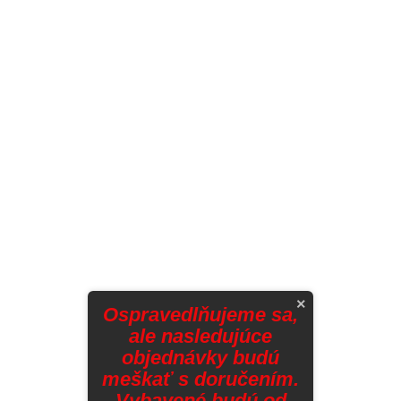
×
Ospravedlňujeme sa,
ale nasledujúce
objednávky budú
meškať s doručením.
Vybavené budú od