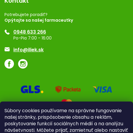
Kontakt
Rozhodnutie na prevádzku
Registrácia
Potrebujete poradiť?
Opýtajte sa našej farmaceutky
Ponuka pre firmy
0948 633 266
Značky
Po-Pia 7:00 - 16:00
Akcie a zľavy
info@iliek.sk
Súbory cookies používame na správne fungovanie
našej stránky, prispôsobenie obsahu a reklám,
poskytovanie funkcií sociálnych médií a na analýzu
návšetvnosti. Môžete prijať, zamietnuť alebo nastaviť