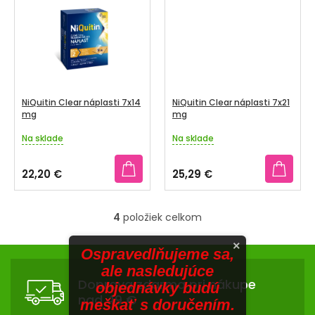
V
SENIORI
ZNAČKY
Prihlásenie
NiQuitin Clear náplasti 7x14
NiQuitin Clear náplasti 7x21
mg
mg
Na sklade
Na sklade
Priemerné
Priemerné
hodnotenie
hodnotenie
produktu
produktu
22,20 €
25,29 €
je
je
5,0
4,0
z
z
4
položiek celkom
5
5
O
hviezdičiek.
hviezdičiek.
v
×
Z
Ospravedlňujeme sa,
l
Á
á
ale nasledujúce
Doprava zdarma pri nákupe
d
objednávky budú
P
nad 49 €
a
meškať s doručením.
Ä