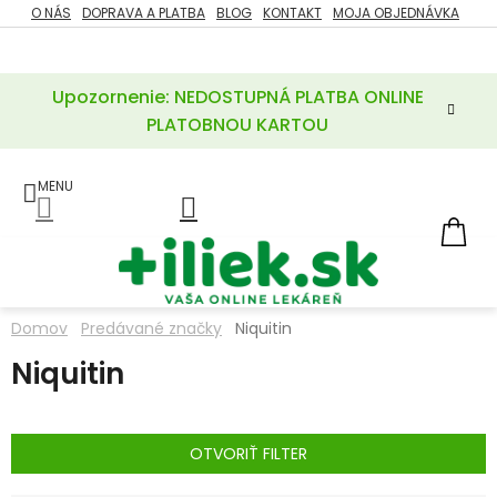
Prejsť
O NÁS
DOPRAVA A PLATBA
BLOG
KONTAKT
MOJA OBJEDNÁVKA
ZĽAVY
na
%
obsah
Upozornenie: NEDOSTUPNÁ PLATBA ONLINE
POTREBY
PRE
PLATOBNOU KARTOU
MATKU
A
DIEŤA
LIEKY
NÁ
KOŠ
VÝŽIVOVÉ
DOPLNKY
Domov
Predávané značky
Niquitin
VITAMÍNY
Niquitin
A
MINERÁLY
KOZMETIKA
OTVORIŤ FILTER