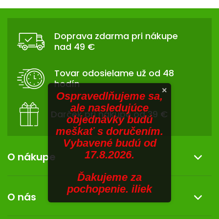
V
hviezdičiek.
hviezdičiek.
v
Z
l
SENIORI
Á
á
Doprava zdarma pri nákupe
d
ZNAČKY
P
nad 49 €
a
Ä
c
Prihlásenie
T
i
Tovar odosielame už od 48
I
e
hodín
p
E
×
Ospravedlňujeme sa,
r
ale nasledujúce
v
Darček pri nákupe od 39 €
objednávky budú
k
meškať s doručením.
y
Vybavené budú od
v
17.8.2026.
ý
O nákupe
p
i
Ďakujeme za
Informácie o nákupe
s
pochopenie. iliek
O nás
u
Reklamácia a vrátenie tovaru
Doprava a platba