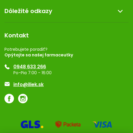
O nás
Dôležité odkazy
Darček k nákupu
Kontakt
Obchodné podmienky
Dermocentrum
Blog
Vernostný program
Kontakt
Rozhodnutie na prevádzku
Registrácia
Potrebujete poradiť?
Opýtajte sa našej farmaceutky
Ponuka pre firmy
0948 633 266
Značky
Po-Pia 7:00 - 16:00
Akcie a zľavy
info@iliek.sk