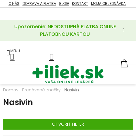
Prejsť
O NÁS
DOPRAVA A PLATBA
BLOG
KONTAKT
MOJA OBJEDNÁVKA
ZĽAVY
na
%
obsah
Upozornenie: NEDOSTUPNÁ PLATBA ONLINE
POTREBY
PRE
PLATOBNOU KARTOU
MATKU
A
DIEŤA
LIEKY
NÁ
KOŠ
VÝŽIVOVÉ
DOPLNKY
Domov
Predávané značky
Nasivin
VITAMÍNY
Nasivin
A
MINERÁLY
KOZMETIKA
OTVORIŤ FILTER