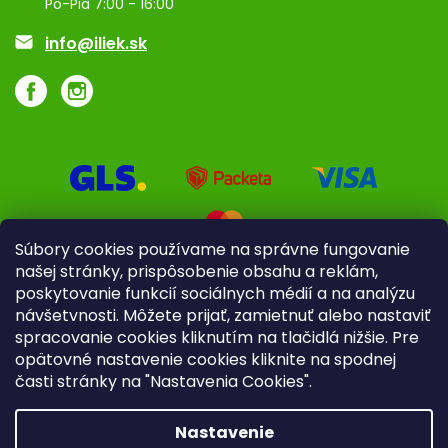
Po-Pia 7:00 - 16:00
Akcie a zľavy
info@iliek.sk
Súbory cookies používame na správne fungovanie
našej stránky, prispôsobenie obsahu a reklám,
poskytovanie funkcií sociálnych médií a na analýzu
návšetvnosti. Môžete prijať, zamietnuť alebo nastaviť
spracovanie cookies kliknutím na tlačidlá nižšie. Pre
opätovné nastavenie cookies kliknite na spodnej
časti stránky na "Nastavenia Cookies".
Pre firmy
Poradenstvo
Nastavenie
Copyright 2026
iliek.sk
. Všetky práva vyhradené.
Upraviť