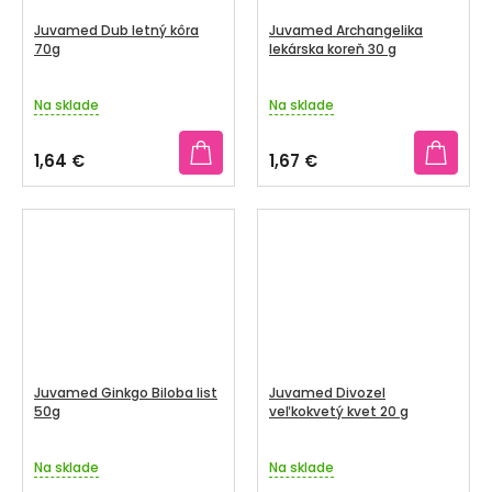
Juvamed Dub letný kôra
Juvamed Archangelika
70g
lekárska koreň 30 g
Na sklade
Na sklade
1,64 €
1,67 €
Juvamed Ginkgo Biloba list
Juvamed Divozel
50g
veľkokvetý kvet 20 g
Na sklade
Na sklade