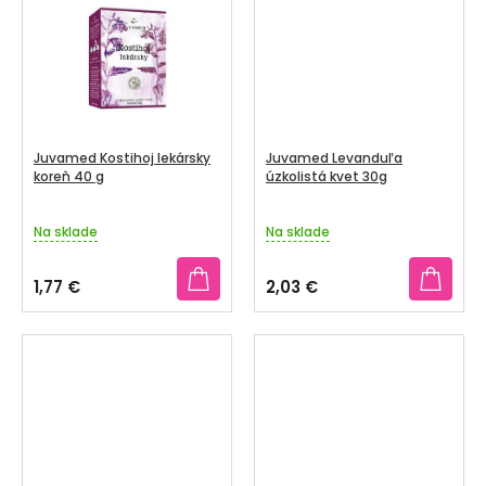
V
SENIORI
ZNAČKY
Prihlásenie
Juvamed Kostihoj lekársky
Juvamed Levanduľa
koreň 40 g
úzkolistá kvet 30g
Na sklade
Na sklade
1,77 €
2,03 €