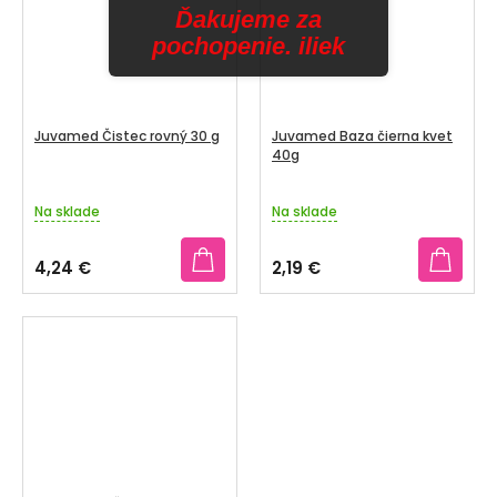
Ďakujeme za
pochopenie. iliek
Juvamed Čistec rovný 30 g
Juvamed Baza čierna kvet
40g
Na sklade
Na sklade
4,24 €
2,19 €