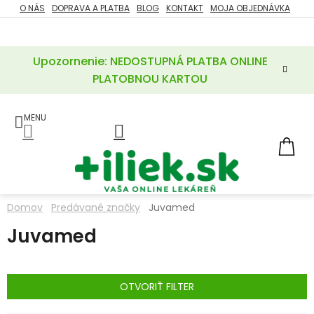
Prejsť
O NÁS
DOPRAVA A PLATBA
BLOG
KONTAKT
MOJA OBJEDNÁVKA
ZĽAVY
na
%
obsah
Upozornenie: NEDOSTUPNÁ PLATBA ONLINE
POTREBY
PRE
PLATOBNOU KARTOU
MATKU
A
DIEŤA
LIEKY
NÁ
KOŠ
VÝŽIVOVÉ
DOPLNKY
Domov
Predávané značky
Juvamed
VITAMÍNY
Juvamed
A
MINERÁLY
KOZMETIKA
OTVORIŤ FILTER