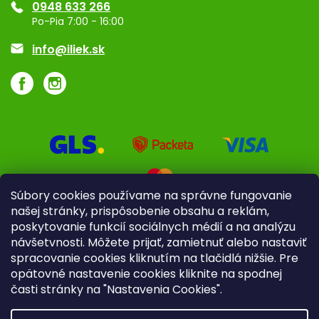
0948 633 266
Značky
Po-Pia 7:00 - 16:00
Akcie a zľavy
info@iliek.sk
Súbory cookies používame na správne fungovanie
našej stránky, prispôsobenie obsahu a reklám,
poskytovanie funkcií sociálnych médií a na analýzu
návšetvnosti. Môžete prijať, zamietnuť alebo nastaviť
spracovanie cookies kliknutím na tlačidlá nižšie. Pre
opätovné nastavenie cookies kliknite na spodnej
časti stránky na "Nastavenia Cookies".
Pre firmy
Poradenstvo