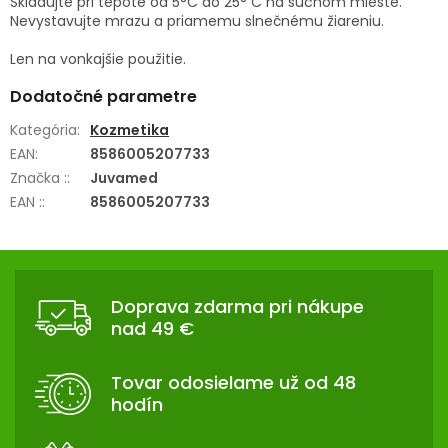
Skladujte pri tepote od 5°C do 25° C na suchom mieste.
Nevystavujte mrazu a priamemu slnečnému žiareniu.
Len na vonkajšie použitie.
Dodatočné parametre
Kategória
:
Kozmetika
EAN
:
8586005207733
Značka :
:
Juvamed
EAN :
:
8586005207733
Z
Á
Doprava zdarma pri nákupe
P
nad 49 €
Ä
T
Tovar odosielame už od 48
I
hodín
E