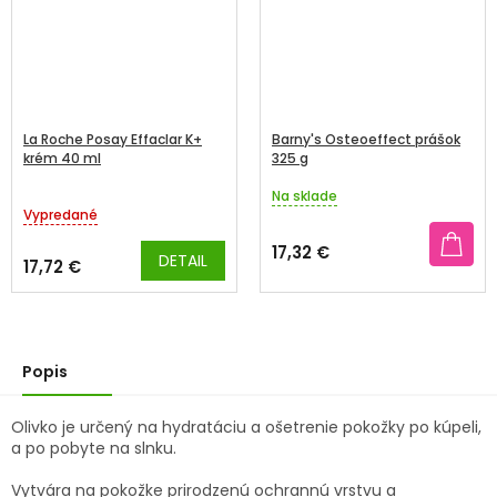
La Roche Posay Effaclar K+
Barny's Osteoeffect prášok
krém 40 ml
325 g
Na sklade
Priemerné
Vypredané
hodnotenie
produktu
17,32 €
DETAIL
je
17,72 €
5,0
z
5
hviezdičiek.
Popis
Olivko je určený na hydratáciu a ošetrenie pokožky po kúpeli,
a po pobyte na slnku.
Vytvára na pokožke prirodzenú ochrannú vrstvu a