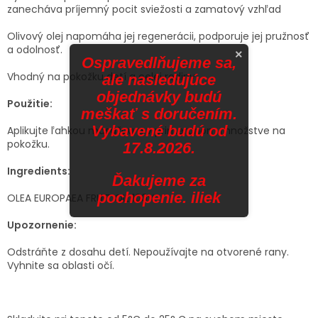
zanecháva príjemný pocit sviežosti a zamatový vzhľad
Olivový olej napomáha jej regenerácii, podporuje jej pružnosť
a odolnosť.
×
Ospravedlňujeme sa,
Vhodný na pokožku detí a celej rodiny.
ale nasledujúce
objednávky budú
Použitie:
meškať s doručením.
Vybavené budú od
Aplikujte ľahkou masážou a v primeranom množstve na
pokožku.
17.8.2026.
Ingredients:
Ďakujeme za
pochopenie. iliek
OLEA EUROPAEA FRUIT OIL 100%
Upozornenie:
Odstráňte z dosahu detí. Nepoužívajte na otvorené rany.
Vyhnite sa oblasti očí.