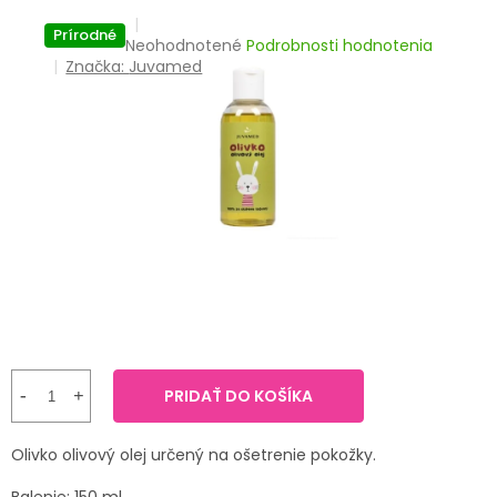
TRÁVENIE
Prírodné
Priemerné
Neohodnotené
Podrobnosti hodnotenia
hodnotenie
Značka:
Juvamed
EROTIKA
produktu
je
BOLESŤ
0,0
z
5
DERMATOLÓGIA
hviezdičiek.
DENTÁLNA
HYGIENA
ZDRAVOTNÍCKE
POMÔCKY
PRIDAŤ DO KOŠÍKA
PRÍRODNÉ
LIEKY
Olivko olivový olej určený na ošetrenie pokožky.
VETERINA