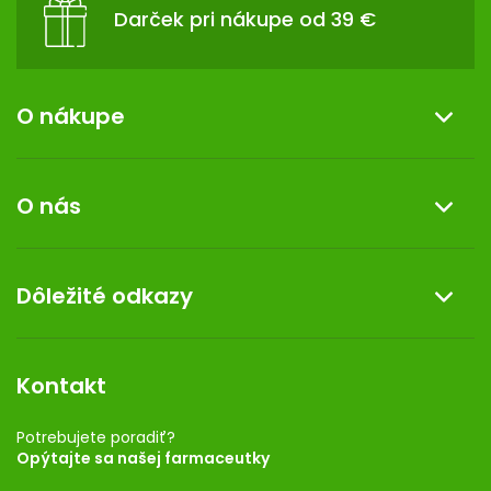
Darček pri nákupe od 39 €
O nákupe
Informácie o nákupe
O nás
Reklamácia a vrátenie tovaru
Doprava a platba
O nás
Dôležité odkazy
Darček k nákupu
Kontakt
Obchodné podmienky
Dermocentrum
Blog
Vernostný program
Kontakt
Rozhodnutie na prevádzku
Registrácia
Potrebujete poradiť?
Opýtajte sa našej farmaceutky
Ponuka pre firmy