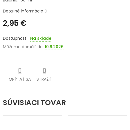
Balenie: 150 ml
SENIORI
Detailné informácie
2,95 €
ZNAČKY
Jednotková
Prihlásenie
cena:
Na sklade
Môžeme doručiť do:
10.8.2026
OPÝTAŤ SA
STRÁŽIŤ
SÚVISIACI TOVAR