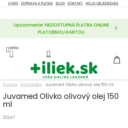
Prejsť
O NÁS
DOPRAVA A PLATBA
BLOG
KONTAKT
MOJA OBJEDNÁVKA
ZĽAVY
na
%
obsah
Upozornenie: NEDOSTUPNÁ PLATBA ONLINE
POTREBY
PRE
PLATOBNOU KARTOU
MATKU
A
DIEŤA
LIEKY
NÁ
KOŠ
VÝŽIVOVÉ
DOPLNKY
Domov
Kozmetika
Juvamed Olivko olivový olej 150 ml
VITAMÍNY
Juvamed Olivko olivový olej 150
A
MINERÁLY
ml
KOZMETIKA
32247