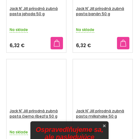
Jack N' Jill prírodná zubná
Jack N' Jill prírodná zubná
pasta jahoda 50 g
pasta banán 50 g
Na sklade
Na sklade
6,32 €
6,32 €
Jack N' Jill prírodná zubná
Jack N' Jill prírodná zubná
pasta čierna ríbezľa 50 g
pasta milkshake 50 g
×
Ospravedlňujeme sa,
Na sklade
Na sklade
ale nasledujúce