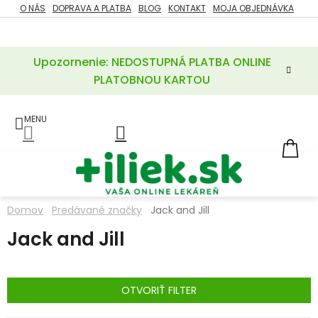
Prejsť
O NÁS
DOPRAVA A PLATBA
BLOG
KONTAKT
MOJA OBJEDNÁVKA
ZĽAVY
na
%
obsah
Upozornenie: NEDOSTUPNÁ PLATBA ONLINE
POTREBY
PRE
PLATOBNOU KARTOU
MATKU
A
DIEŤA
LIEKY
NÁ
KOŠ
VÝŽIVOVÉ
DOPLNKY
Domov
Predávané značky
Jack and Jill
VITAMÍNY
Jack and Jill
A
MINERÁLY
KOZMETIKA
OTVORIŤ FILTER