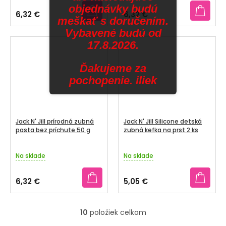
objednávky budú
6,32 €
6,32 €
meškať s doručením.
Vybavené budú od
17.8.2026.
Ďakujeme za
pochopenie. iliek
Jack N' Jill prírodná zubná
Jack N' Jill Silicone detská
pasta bez príchute 50 g
zubná kefka na prst 2 ks
Na sklade
Na sklade
6,32 €
5,05 €
10
položiek celkom
O