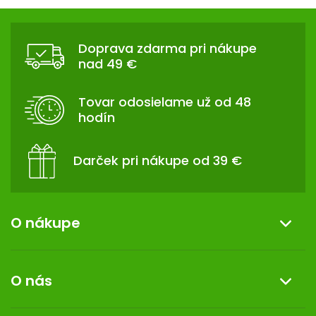
v
Z
l
Á
á
Doprava zdarma pri nákupe
d
P
nad 49 €
a
Ä
c
T
i
Tovar odosielame už od 48
I
e
hodín
p
E
r
v
Darček pri nákupe od 39 €
k
y
v
ý
O nákupe
p
i
Informácie o nákupe
s
O nás
u
Reklamácia a vrátenie tovaru
Doprava a platba