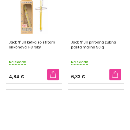
V
hviezdičiek.
SENIORI
ZNAČKY
Prihlásenie
Jack N' Jill kefka so štítom
Jack N' Jill prírodná zubná
silikónová 1-3 roky
pasta malina 50 g
Na sklade
Na sklade
4,84 €
6,33 €