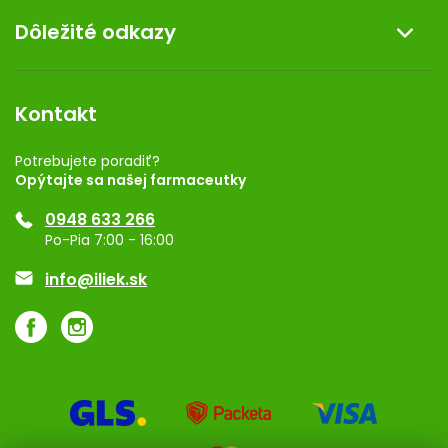
O nás
Dôležité odkazy
Darček k nákupu
Kontakt
Obchodné podmienky
Dermocentrum
Blog
Vernostný program
Kontakt
Rozhodnutie na prevádzku
Registrácia
Potrebujete poradiť?
Opýtajte sa našej farmaceutky
Ponuka pre firmy
0948 633 266
Značky
Po-Pia 7:00 - 16:00
Akcie a zľavy
info@iliek.sk