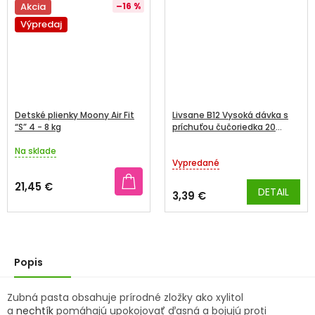
Akcia
–16 %
Výpredaj
Detské plienky Moony Air Fit
Livsane B12 Vysoká dávka s
“S” 4 - 8 kg
príchuťou čučoriedka 20
šumivých tabliet
Na sklade
Priemerné
Vypredané
hodnotenie
produktu
21,45 €
DETAIL
je
3,39 €
3,9
z
5
hviezdičiek.
Popis
Zubná pasta obsahuje prírodné zložky ako xylitol
a
nechtík
pomáhajú upokojovať ďasná a bojujú proti