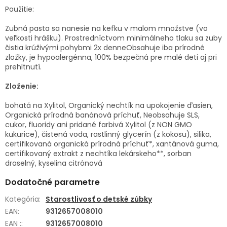
Použitie:
Zubná pasta sa nanesie na kefku v malom množstve (vo
veľkosti hrášku). Prostredníctvom minimálneho tlaku sa zuby
čistia krúživými pohybmi 2x denneObsahuje iba prírodné
zložky, je hypoalergénna, 100% bezpečná pre malé deti aj pri
prehltnutí.
Zloženie:
bohatá na Xylitol, Organický nechtík na upokojenie ďasien,
Organická prírodná banánová príchuť, Neobsahuje SLS,
cukor, fluoridy ani pridané farbivá Xylitol (z NON GMO
kukurice), čistená voda, rastlinný glycerín (z kokosu), silika,
certifikovaná organická prírodná príchuť*, xantánová guma,
certifikovaný extrakt z nechtíka lekárskeho**, sorban
draselný, kyselina citrónová
Dodatočné parametre
Kategória
:
Starostlivosť o detské zúbky
EAN
:
9312657008010
EAN :
:
9312657008010