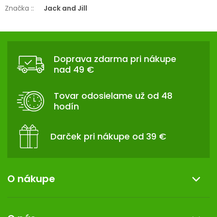
Značka :
:
Jack and Jill
Z
Á
Doprava zdarma pri nákupe
P
nad 49 €
Ä
T
Tovar odosielame už od 48
I
hodín
E
Darček pri nákupe od 39 €
O nákupe
Informácie o nákupe