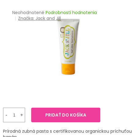
TRÁVENIE
Priemerné
Neohodnotené
Podrobnosti hodnotenia
hodnotenie
Značka:
Jack and Jill
EROTIKA
produktu
je
BOLESŤ
0,0
z
5
DERMATOLÓGIA
hviezdičiek.
DENTÁLNA
HYGIENA
ZDRAVOTNÍCKE
POMÔCKY
PRÍRODNÉ
LIEKY
PRIDAŤ DO KOŠÍKA
VETERINA
Prírodná zubná pasta s certifikovanou organickou príchuťou