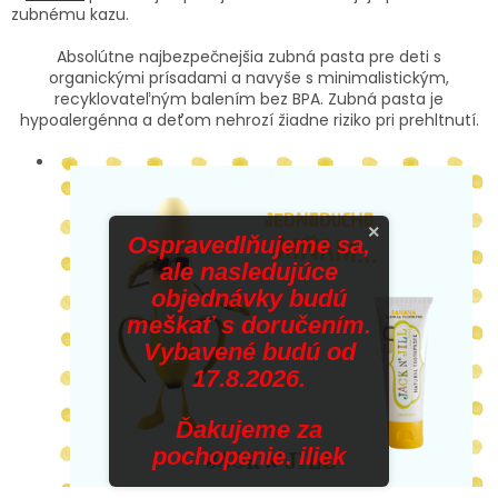
zubnému kazu.
Absolútne najbezpečnejšia zubná pasta pre deti s
organickými prísadami a navyše s minimalistickým,
recyklovateľným balením bez BPA. Zubná pasta je
hypoalergénna a deťom nehrozí žiadne riziko pri prehltnutí.
×
Ospravedlňujeme sa,
ale nasledujúce
objednávky budú
meškať s doručením.
Vybavené budú od
17.8.2026.
Ďakujeme za
pochopenie. iliek