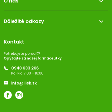
O nás
Reklamácia a vrátenie tovaru
Doprava a platba
O nás
Dôležité odkazy
Darček k nákupu
Kontakt
Obchodné podmienky
Dermocentrum
Blog
Vernostný program
Kontakt
Rozhodnutie na prevádzku
Registrácia
Potrebujete poradiť?
Opýtajte sa našej farmaceutky
Ponuka pre firmy
0948 633 266
Značky
Po-Pia 7:00 - 16:00
Akcie a zľavy
info@iliek.sk