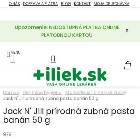
Prejsť
O NÁS
DOPRAVA A PLATBA
BLOG
KONTAKT
MOJA OBJEDNÁVKA
ZĽAVY
na
%
obsah
Upozornenie: NEDOSTUPNÁ PLATBA ONLINE
POTREBY
PRE
PLATOBNOU KARTOU
MATKU
A
DIEŤA
LIEKY
NÁ
KOŠ
VÝŽIVOVÉ
DOPLNKY
Domov
Dentálna hygiena
Starostlivosť o detské zúbky
Jack N' Jill prírodná zubná pasta banán 50 g
VITAMÍNY
A
MINERÁLY
Jack N' Jill prírodná zubná pasta
banán 50 g
KOZMETIKA
978