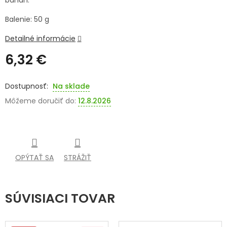
banán.
SENIORI
Balenie: 50 g
ZNAČKY
Detailné informácie
6,32 €
Prihlásenie
Jednotková
cena:
Na sklade
Môžeme doručiť do:
12.8.2026
OPÝTAŤ SA
STRÁŽIŤ
SÚVISIACI TOVAR