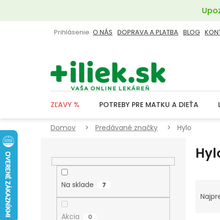
Prejsť
Upoz
na
obsah
Prihlásenie
O NÁS
DOPRAVA A PLATBA
BLOG
KON
ZĽAVY %
POTREBY PRE MATKU A DIEŤA
Domov
Predávané značky
Hylo
B
Hyl
O
Č
N
R
Na sklade
7
Ý
A
Najpr
P
D
Akcia
0