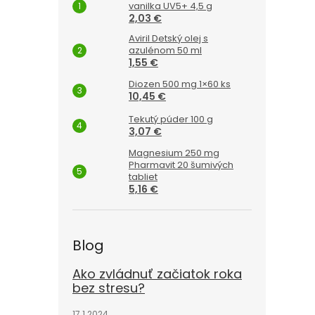
vanilka UV5+ 4,5 g
2,03 €
Aviril Detský olej s
azulénom 50 ml
1,55 €
Diozen 500 mg 1×60 ks
10,45 €
Tekutý púder 100 g
3,07 €
Magnesium 250 mg
Pharmavit 20 šumivých
tabliet
5,16 €
Blog
Ako zvládnuť začiatok roka
bez stresu?
17.1.2024