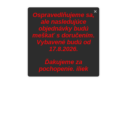
p
r
×
Ospravedlňujeme sa,
v
ale nasledujúce
k
objednávky budú
y
meškať s doručením.
v
Vybavené budú od
ý
p
17.8.2026.
i
s
Ďakujeme za
u
pochopenie. iliek