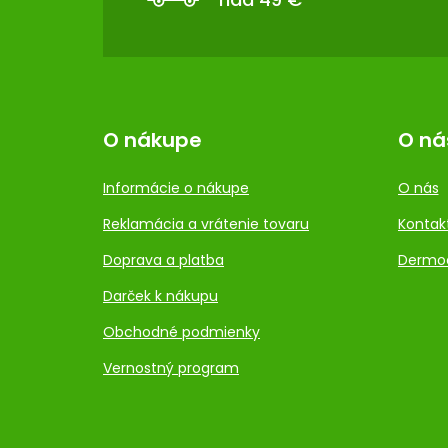
I
E
O nákupe
O ná
Informácie o nákupe
O nás
Reklamácia a vrátenie tovaru
Kontak
Doprava a platba
Dermo
Darček k nákupu
Obchodné podmienky
Vernostný program