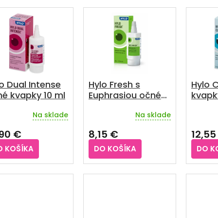
o Dual Intense
Hylo Fresh s
Hylo 
é kvapky 10 ml
Euphrasiou očné
kvapk
kvapky 10 ml
Na sklade
Na sklade
Priemerné
Prieme
hodnotenie
hodnot
,90 €
8,15 €
12,55
produktu
produkt
je
je
O KOŠÍKA
DO KOŠÍKA
DO K
5,0
4,5
z
z
5
5
hviezdičiek.
hviezdič