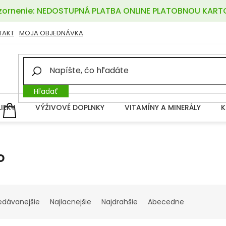
ornenie: NEDOSTUPNÁ PLATBA ONLINE PLATOBNOU KART
TAKT
MOJA OBJEDNÁVKA
Hľadať
LIEKY
VÝŽIVOVÉ DOPLNKY
VITAMÍNY A MINERÁLY
K
NÁKUPNÝ
KOŠÍK
o
edávanejšie
Najlacnejšie
Najdrahšie
Abecedne