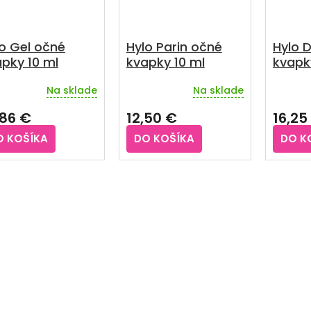
o Gel očné
Hylo Parin očné
Hylo 
pky 10 ml
kvapky 10 ml
kvapk
Na sklade
Na sklade
Prieme
hodnot
,86 €
12,50 €
16,25
produkt
je
O KOŠÍKA
DO KOŠÍKA
DO K
3,9
z
5
O
hviezdič
v
l
á
d
a
c
i
e