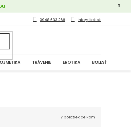
OU
0948 633 266
info@iliek.sk
OZMETIKA
TRÁVENIE
EROTIKA
BOLESŤ
DERM
7
položiek celkom