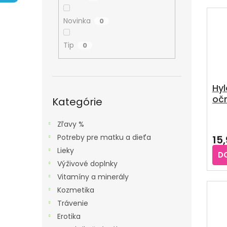
A
E
V
N
N
Ý
Novinka
0
E
I
P
L
E
Tip
0
I
P
S
R
P
O
Hyl
R
Preskočiť
očn
D
kategórie
Kategórie
O
U
D
Zľavy %
K
U
Potreby pre matku a dieťa
15
T
K
Lieky
O
D
T
Výživové doplnky
V
O
Vitamíny a minerály
V
Kozmetika
Trávenie
Erotika