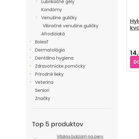
Lubrikačné gély
Kondómy
Venušine guličky
Hyl
Vibračné venušine guličky
kva
Afrodiziaká
Bolesť
Dermatológia
14
Dentálna hygiena
D
Zdravotnícke pomôcky
Prírodné lieky
Veterina
Seniori
Značky
Top 5 produktov
Vitalos balzam na pery