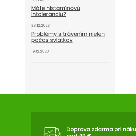
Máte histamínovú
intoleranciu?
28.12.2023
Problémy s trávením nielen
počas sviatkov
19.12.2023
Z
Á
P
Ä
T
Doprava zdarma pri nák
nad 49 €