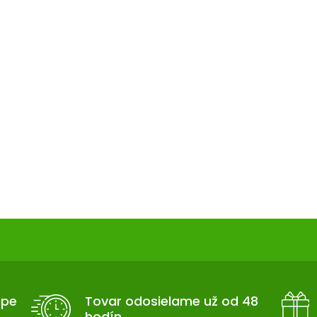
upe
Tovar odosielame už od 48
hodín