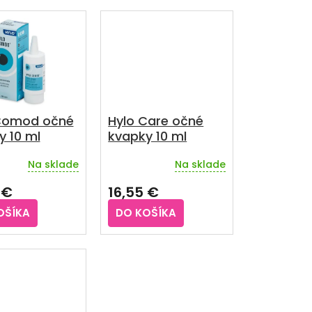
Comod očné
Hylo Care očné
y 10 ml
kvapky 10 ml
Na sklade
Na sklade
rné
enie
 €
16,55 €
u
OŠÍKA
DO KOŠÍKA
iek.