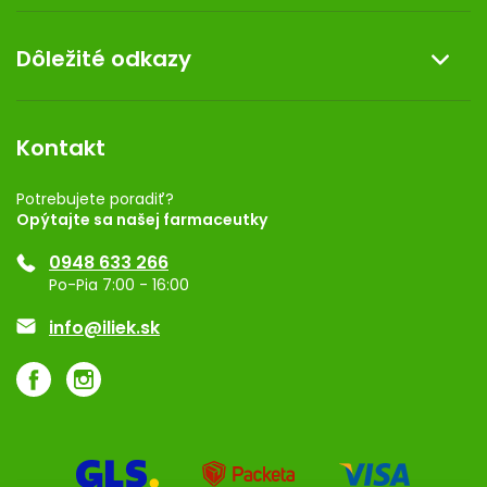
Doprava a platba
O nás
Dôležité odkazy
Darček k nákupu
Kontakt
Obchodné podmienky
Dermocentrum
Blog
Vernostný program
Kontakt
Rozhodnutie na prevádzku
Registrácia
Potrebujete poradiť?
Opýtajte sa našej farmaceutky
Ponuka pre firmy
0948 633 266
Značky
Po-Pia 7:00 - 16:00
Akcie a zľavy
info@iliek.sk