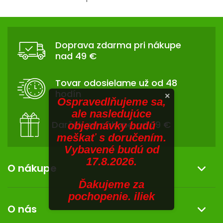
V
O
v
SENIORI
Z
l
Á
á
ZNAČKY
Doprava zdarma pri nákupe
d
P
nad 49 €
a
Ä
Prihlásenie
c
T
i
Tovar odosielame už od 48
I
e
hodín
×
p
E
Ospravedlňujeme sa,
r
ale nasledujúce
v
Darček pri nákupe od 39 €
objednávky budú
k
meškať s doručením.
y
Vybavené budú od
v
17.8.2026.
ý
O nákupe
p
Ďakujeme za
i
Informácie o nákupe
pochopenie. iliek
s
O nás
u
Reklamácia a vrátenie tovaru