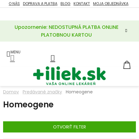
Prejsť
O NÁS
DOPRAVA A PLATBA
BLOG
KONTAKT
MOJA OBJEDNÁVKA
ZĽAVY
na
%
obsah
Upozornenie: NEDOSTUPNÁ PLATBA ONLINE
POTREBY
PRE
PLATOBNOU KARTOU
MATKU
A
DIEŤA
LIEKY
NÁ
KOŠ
VÝŽIVOVÉ
DOPLNKY
Domov
Predávané značky
Homeogene
VITAMÍNY
Homeogene
A
MINERÁLY
KOZMETIKA
OTVORIŤ FILTER