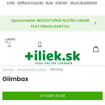
Prejsť
O NÁS
DOPRAVA A PLATBA
BLOG
KONTAKT
MOJA OBJEDNÁVKA
ZĽAVY
na
%
obsah
Upozornenie: NEDOSTUPNÁ PLATBA ONLINE
POTREBY
PRE
PLATOBNOU KARTOU
MATKU
A
DIEŤA
LIEKY
NÁ
KOŠ
VÝŽIVOVÉ
DOPLNKY
Domov
Predávané značky
Glimbax
VITAMÍNY
Glimbax
A
MINERÁLY
KOZMETIKA
OTVORIŤ FILTER