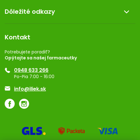
O nás
Dôležité odkazy
Darček k nákupu
Kontakt
Obchodné podmienky
Dermocentrum
Blog
Vernostný program
Kontakt
Rozhodnutie na prevádzku
Registrácia
Potrebujete poradiť?
Opýtajte sa našej farmaceutky
Ponuka pre firmy
0948 633 266
Značky
Po-Pia 7:00 - 16:00
Akcie a zľavy
info@iliek.sk