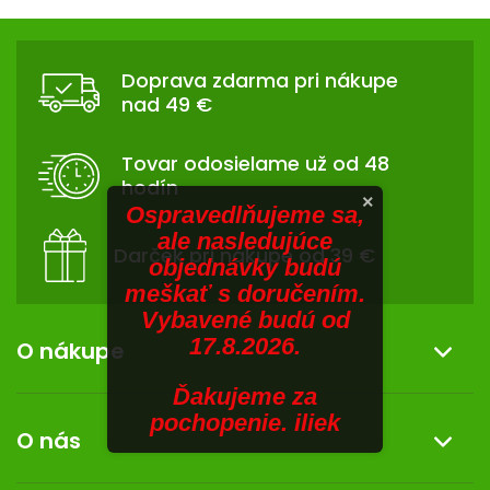
V
hviezdičiek.
hviezdičiek.
v
Z
l
SENIORI
Á
á
Doprava zdarma pri nákupe
d
ZNAČKY
P
nad 49 €
a
Ä
c
Prihlásenie
T
i
Tovar odosielame už od 48
I
e
hodín
p
E
×
Ospravedlňujeme sa,
r
ale nasledujúce
v
Darček pri nákupe od 39 €
objednávky budú
k
meškať s doručením.
y
Vybavené budú od
v
17.8.2026.
ý
O nákupe
p
i
Ďakujeme za
Informácie o nákupe
s
pochopenie. iliek
O nás
u
Reklamácia a vrátenie tovaru
Doprava a platba