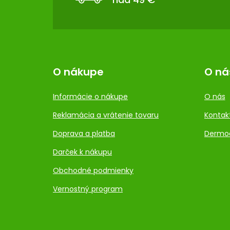
I
E
O nákupe
O ná
Informácie o nákupe
O nás
Reklamácia a vrátenie tovaru
Kontak
Doprava a platba
Dermo
Darček k nákupu
Obchodné podmienky
Vernostný program