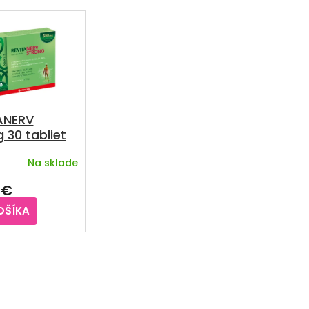
ANERV
 30 tabliet
Na sklade
rné
enie
 €
u
OŠÍKA
iek.