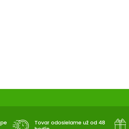
upe
Tovar odosielame už od 48
hodín