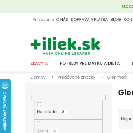
Prejsť
Upoz
na
obsah
Prihlásenie
O NÁS
DOPRAVA A PLATBA
BLOG
KON
ZĽAVY %
POTREBY PRE MATKU A DIEŤA
Domov
Predávané značky
Glenmark
B
Gle
O
Č
N
R
Na sklade
2
Ý
A
Najpr
P
D
Akcia
0