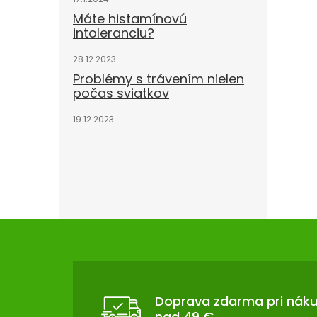
Máte histamínovú
intoleranciu?
28.12.2023
Problémy s trávením nielen
počas sviatkov
19.12.2023
Z
Á
P
Ä
T
Doprava zdarma pri nák
nad 49 €