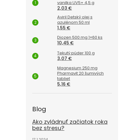
vanilka UV5+ 4,5 g
2,03 €
Aviril Detský olej s
azulénom 50 ml
1,55 €
Diozen 500 mg 1×60 ks
10,45 €
Tekutý púder 100 g
3,07 €
Magnesium 250 mg
Pharmavit 20 šumivých
tabliet
5,16 €
Blog
Ako zvládnuť začiatok roka
bez stresu?
17.1.2024