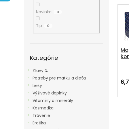
A
E
V
N
N
Ý
Novinka
0
E
I
P
L
E
Tip
0
I
P
S
R
P
O
Ma
R
Preskočiť
ko
D
kategórie
Kategórie
O
Gle
U
D
ks
Pri
Zľavy %
K
U
hod
Potreby pre matku a dieťa
T
pro
6,
K
je
Lieky
O
T
5,0
Výživové doplnky
V
z
O
Vitamíny a minerály
5
V
hvie
Kozmetika
Trávenie
Erotika