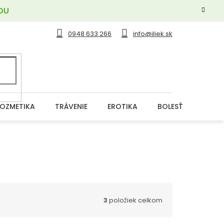
OU
0948 633 266
info@iliek.sk
OZMETIKA
TRÁVENIE
EROTIKA
BOLESŤ
DERM
3
položiek celkom