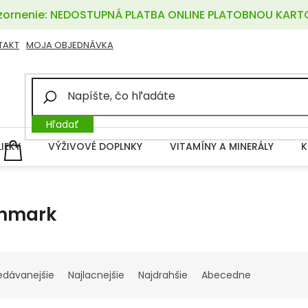
ornenie: NEDOSTUPNÁ PLATBA ONLINE PLATOBNOU KART
TAKT
MOJA OBJEDNÁVKA
Hľadať
LIEKY
VÝŽIVOVÉ DOPLNKY
VITAMÍNY A MINERÁLY
K
NÁKUPNÝ
KOŠÍK
nmark
edávanejšie
Najlacnejšie
Najdrahšie
Abecedne