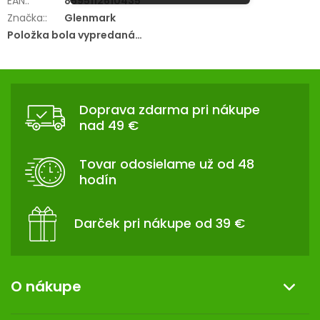
EAN:
:
8595112610435
Značka:
:
Glenmark
Položka bola vypredaná…
Z
Á
Doprava zdarma pri nákupe
P
nad 49 €
Ä
T
Tovar odosielame už od 48
I
hodín
E
Darček pri nákupe od 39 €
O nákupe