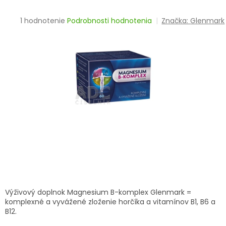
TRÁVENIE
Priemerné
1 hodnotenie
Podrobnosti hodnotenia
Značka:
Glenmark
hodnotenie
EROTIKA
produktu
je
BOLESŤ
5,0
z
5
DERMATOLÓGIA
hviezdičiek.
DENTÁLNA
HYGIENA
ZDRAVOTNÍCKE
POMÔCKY
PRÍRODNÉ
LIEKY
Výživový doplnok Magnesium B-komplex Glenmark =
komplexné a vyvážené zloženie horčíka a vitamínov B1, B6 a
B12.
VETERINA