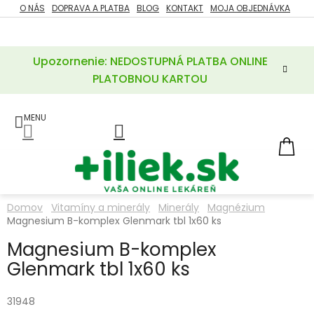
Prejsť
O NÁS
DOPRAVA A PLATBA
BLOG
KONTAKT
MOJA OBJEDNÁVKA
ZĽAVY
na
%
obsah
Upozornenie: NEDOSTUPNÁ PLATBA ONLINE
POTREBY
PRE
PLATOBNOU KARTOU
MATKU
A
DIEŤA
LIEKY
NÁ
KOŠ
VÝŽIVOVÉ
DOPLNKY
Domov
Vitamíny a minerály
Minerály
Magnézium
Magnesium B-komplex Glenmark tbl 1x60 ks
VITAMÍNY
A
MINERÁLY
Magnesium B-komplex
Glenmark tbl 1x60 ks
KOZMETIKA
31948