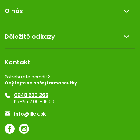
Informácie o nákupe
O nás
Reklamácia a vrátenie tovaru
Doprava a platba
O nás
Dôležité odkazy
Darček k nákupu
Kontakt
Obchodné podmienky
Dermocentrum
Blog
Vernostný program
Kontakt
Rozhodnutie na prevádzku
Registrácia
Potrebujete poradiť?
Opýtajte sa našej farmaceutky
Ponuka pre firmy
0948 633 266
Značky
Po-Pia 7:00 - 16:00
Akcie a zľavy
info@iliek.sk