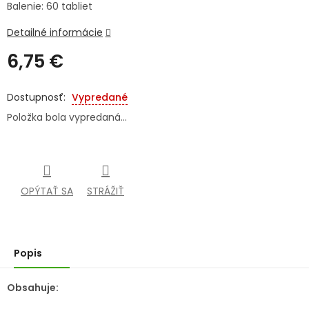
Balenie: 60 tabliet
SENIORI
Detailné informácie
ZNAČKY
6,75 €
Jednotková
Prihlásenie
cena:
Vypredané
Položka bola vypredaná…
OPÝTAŤ SA
STRÁŽIŤ
Popis
Obsahuje: