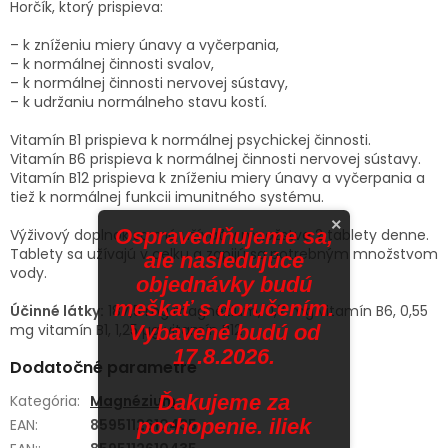
Horčík, ktorý prispieva:
– k zníženiu miery únavy a vyčerpania,
– k normálnej činnosti svalov,
– k normálnej činnosti nervovej sústavy,
– k udržaniu normálneho stavu kostí.
Vitamín B1 prispieva k normálnej psychickej činnosti.
Vitamín B6 prispieva k normálnej činnosti nervovej sústavy.
Vitamín B12 prispieva k zníženiu miery únavy a vyčerpania a
tiež k normálnej funkcii imunitného systému.
×
Ospravedlňujeme sa,
Výživový doplnok sa má užívať v množstve 2 tablety denne.
Tablety sa užívajú v celku a zapijú sa potrebným množstvom
ale nasledujúce
vody.
objednávky budú
meškať s doručením.
Účinné látky:
187,5 mg magnézium, 0,7 mg vitamín B6, 0,55
Vybavené budú od
mg vitamín B1, 1,25 µg vitamín B12
17.8.2026.
Dodatočné parametre
Ďakujeme za
Kategória
:
Magnézium
pochopenie. iliek
EAN
:
8595112610435