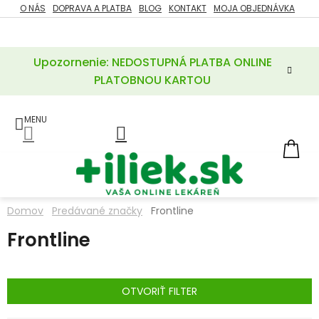
Prejsť
O NÁS
DOPRAVA A PLATBA
BLOG
KONTAKT
MOJA OBJEDNÁVKA
ZĽAVY
na
%
obsah
Upozornenie: NEDOSTUPNÁ PLATBA ONLINE
POTREBY
PRE
PLATOBNOU KARTOU
MATKU
A
DIEŤA
LIEKY
NÁ
KOŠ
VÝŽIVOVÉ
DOPLNKY
Domov
Predávané značky
Frontline
VITAMÍNY
Frontline
A
MINERÁLY
KOZMETIKA
OTVORIŤ FILTER