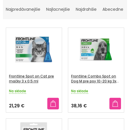
R
TRÁVENIE
A
Najpredávanejšie
Najlacnejšie
Najdrahšie
Abecedne
D
EROTIKA
E
V
N
BOLESŤ
Ý
I
P
E
DERMATOLÓGIA
I
P
S
R
DENTÁLNA
P
HYGIENA
O
R
Frontline Spot on Cat pre
Frontline Combo Spot on
D
O
mačky 3 x 0,5 ml
Dog M pre psy 10-20 kg 3x
ZDRAVOTNÍCKE
1,34 ml
U
POMÔCKY
D
Na sklade
Na sklade
Priemerné
Priemerné
K
U
hodnotenie
hodnotenie
T
produktu
produktu
PRÍRODNÉ
K
21,29 €
38,16 €
je
je
LIEKY
O
T
5,0
5,0
V
z
z
O
VETERINA
5
5