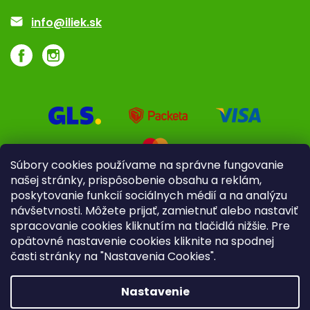
Akcie a zľavy
info@iliek.sk
Súbory cookies používame na správne fungovanie
našej stránky, prispôsobenie obsahu a reklám,
poskytovanie funkcií sociálnych médií a na analýzu
návšetvnosti. Môžete prijať, zamietnuť alebo nastaviť
spracovanie cookies kliknutím na tlačidlá nižšie. Pre
opätovné nastavenie cookies kliknite na spodnej
časti stránky na "Nastavenia Cookies".
Pre firmy
Poradenstvo
Nastavenie
Copyright 2026
iliek.sk
. Všetky práva vyhradené.
Upraviť
nastavenie cookies