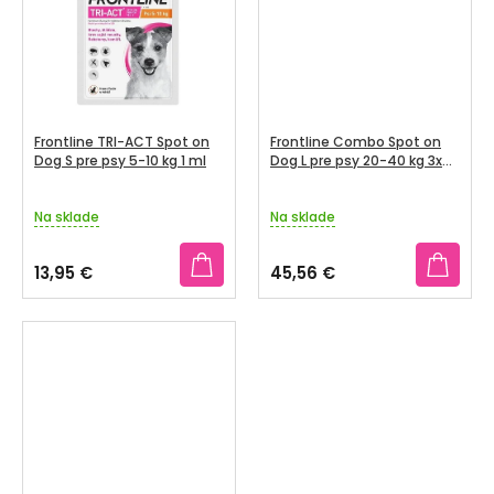
V
hviezdičiek.
hviezdičiek.
SENIORI
ZNAČKY
Prihlásenie
Frontline TRI-ACT Spot on
Frontline Combo Spot on
Dog S pre psy 5-10 kg 1 ml
Dog L pre psy 20-40 kg 3x
2,68 ml
Na sklade
Na sklade
13,95 €
45,56 €