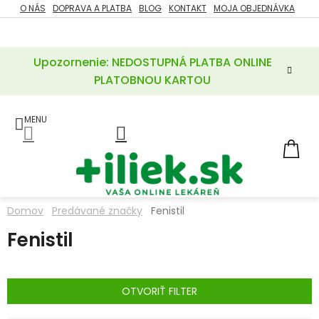
Prejsť
O NÁS
DOPRAVA A PLATBA
BLOG
KONTAKT
MOJA OBJEDNÁVKA
ZĽAVY
na
%
obsah
Upozornenie: NEDOSTUPNÁ PLATBA ONLINE
POTREBY
PRE
PLATOBNOU KARTOU
MATKU
A
DIEŤA
LIEKY
NÁ
KOŠ
VÝŽIVOVÉ
DOPLNKY
Domov
Predávané značky
Fenistil
VITAMÍNY
Fenistil
A
MINERÁLY
KOZMETIKA
OTVORIŤ FILTER