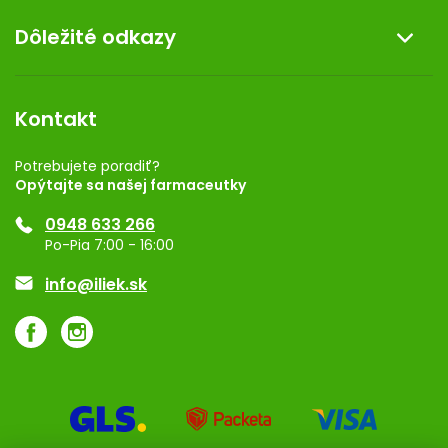
O nás
Dôležité odkazy
Darček k nákupu
Kontakt
Obchodné podmienky
Dermocentrum
Blog
Vernostný program
Kontakt
Rozhodnutie na prevádzku
Registrácia
Potrebujete poradiť?
Opýtajte sa našej farmaceutky
Ponuka pre firmy
0948 633 266
Značky
Po-Pia 7:00 - 16:00
Akcie a zľavy
info@iliek.sk