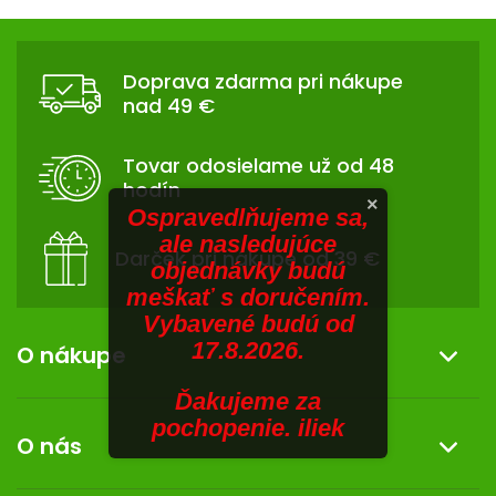
V
hviezdičiek.
hviezdičiek.
v
Z
l
SENIORI
Á
á
Doprava zdarma pri nákupe
d
ZNAČKY
P
nad 49 €
a
Ä
c
Prihlásenie
T
i
Tovar odosielame už od 48
I
e
hodín
p
E
×
Ospravedlňujeme sa,
r
ale nasledujúce
v
Darček pri nákupe od 39 €
objednávky budú
k
meškať s doručením.
y
Vybavené budú od
v
17.8.2026.
ý
O nákupe
p
i
Ďakujeme za
Informácie o nákupe
s
pochopenie. iliek
O nás
u
Reklamácia a vrátenie tovaru
Doprava a platba