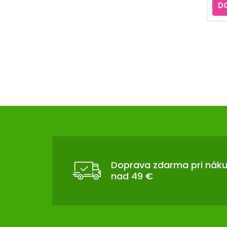
D
Z
Á
P
Ä
T
Doprava zdarma pri nák
nad 49 €
I
E