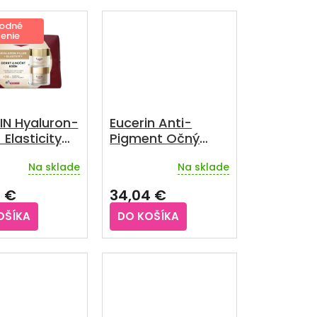
odné
enie
IN Hyaluron-
Eucerin Anti-
+ Elasticity
Pigment Očný
 krém &
krém proti
Na sklade
Na sklade
 krém,
tmavým kruhom
Priemerné
hodnotenie
ce 2025
pod očami 15 ml
5 €
34,04 €
produktu
je
OŠÍKA
DO KOŠÍKA
3,6
z
5
hviezdičiek.