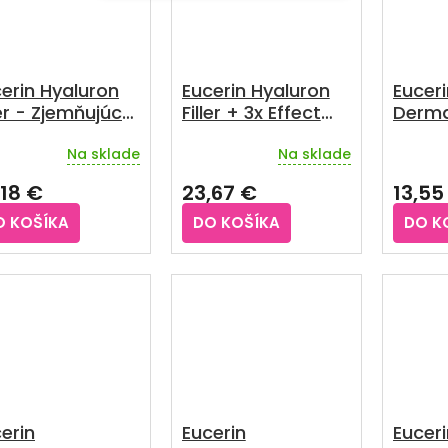
erin Hyaluron
Eucerin Hyaluron
Euceri
ler - Zjemňujúce
Filler + 3x Effect
Derma
eťové sérum30
Hydratačný
Hyalur
Na sklade
Na sklade
booster 30 ml
pleťo
,18 €
23,67 €
13,55
O KOŠÍKA
DO KOŠÍKA
DO K
erin
Eucerin
Euceri