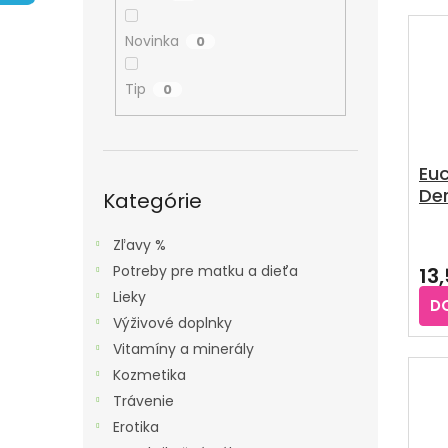
A
E
V
N
N
Ý
Novinka
0
E
I
P
L
E
Tip
0
I
P
S
R
P
O
Euc
R
Preskočiť
De
D
kategórie
Kategórie
O
odl
U
D
cit
Zľavy %
K
U
Potreby pre matku a dieťa
13
T
K
Lieky
O
D
T
Výživové doplnky
V
O
Vitamíny a minerály
V
Kozmetika
Trávenie
Erotika