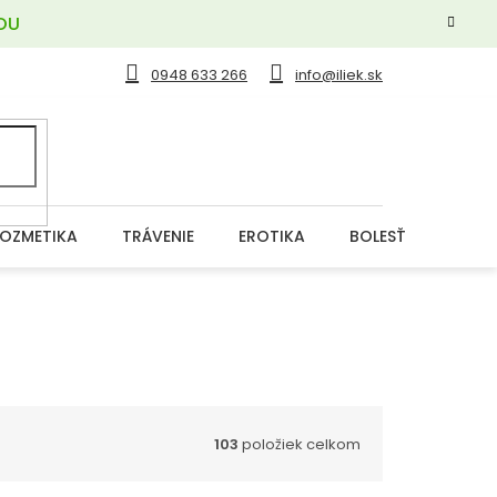
OU
0948 633 266
info@iliek.sk
OZMETIKA
TRÁVENIE
EROTIKA
BOLESŤ
DERM
103
položiek celkom