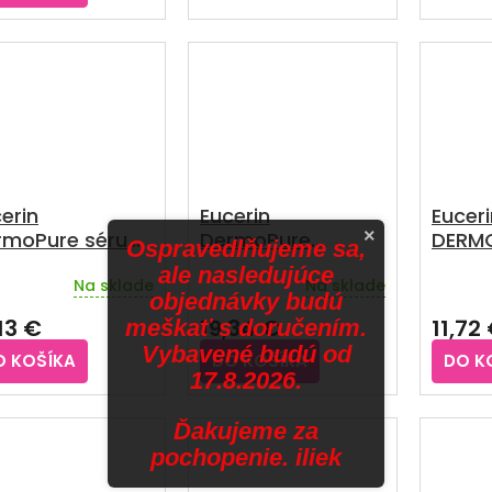
z
z
5
5
zdičiek.
hviezdičiek.
hviezdič
erin
Eucerin
Euceri
×
rmoPure sérum
DermoPure
DERM
Ospravedlňujeme sa,
 regeneráciu
Emulzia SPF30
čistia
ale nasledujúce
Na sklade
Na sklade
ti 40 ml
problematická
probl
objednávky budú
pleť 50 ml
pleť 1
13 €
19,34 €
11,72
meškať s doručením.
Vybavené budú od
O KOŠÍKA
DO KOŠÍKA
DO K
17.8.2026.
Ďakujeme za
pochopenie. iliek