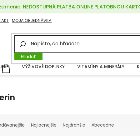
ornenie: NEDOSTUPNÁ PLATBA ONLINE PLATOBNOU KART
TAKT
MOJA OBJEDNÁVKA
Hľadať
LIEKY
VÝŽIVOVÉ DOPLNKY
VITAMÍNY A MINERÁLY
K
NÁKUPNÝ
KOŠÍK
erin
edávanejšie
Najlacnejšie
Najdrahšie
Abecedne