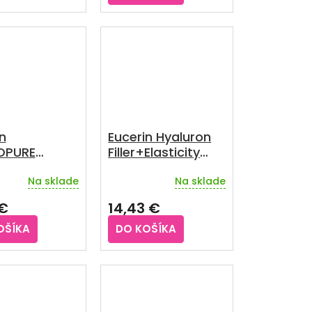
z
5
iek.
hviezdičiek.
n
Eucerin Hyaluron
OPURE
Filler+Elasticity
ci peeling
krém na ruky 75
Na sklade
Na sklade
ematická
ml
x100 ml
 €
14,43 €
OŠÍKA
DO KOŠÍKA