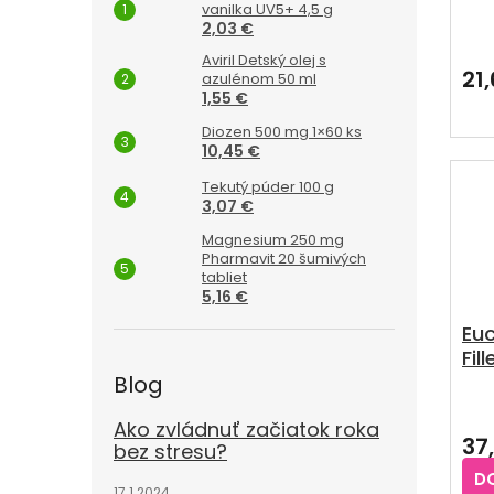
gél
vanilka UV5+ 4,5 g
tvá
2,03 €
Pri
hod
Aviril Detský olej s
pro
21
azulénom 50 ml
je
1,55 €
5,0
Diozen 500 mg 1×60 ks
z
10,45 €
5
hvie
Tekutý púder 100 g
3,07 €
Magnesium 250 mg
Pharmavit 20 šumivých
tabliet
5,16 €
Euc
Fil
de
Blog
Pri
Ako zvládnuť začiatok roka
hod
37
pro
bez stresu?
je
D
5,0
17.1.2024