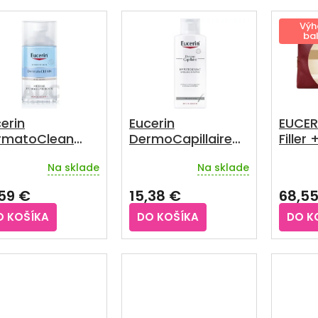
Výh
bal
erin
Eucerin
EUCER
rmatoClean
DermoCapillaire
Filler 
ičovač očí
hypertolerantný
Denný
Na sklade
Na sklade
livá pleť 125ml
šampón 250 ml
Nočný
Viano
,59 €
15,38 €
68,5
O KOŠÍKA
DO KOŠÍKA
DO K