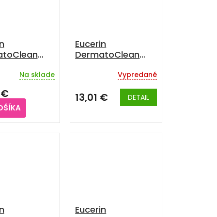
n
Eucerin
toClean
DermatoClean
on čistiaci
Hyaluron čistiace
Na sklade
Vypredané
vý gél 200ml
pleťové mlieko
200ml
 €
13,01 €
DETAIL
OŠÍKA
n
Eucerin