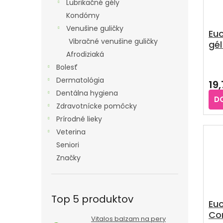
Lubrikačné gély
Kondómy
Venušine guličky
Euc
Vibračné venušine guličky
gé
suc
Afrodiziaká
po
Pri
Bolesť
hod
Dermatológia
19
pro
Dentálna hygiena
je
D
5,0
Zdravotnícke pomôcky
z
Prírodné lieky
5
Veterina
hvie
Seniori
Značky
Top 5 produktov
Euc
Co
Vitalos balzam na pery