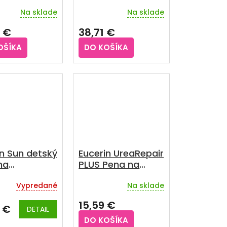
rum
denný krém SPF 30
Na sklade
Na sklade
 €
38,71 €
OŠÍKA
DO KOŠÍKA
in Sun detský
Eucerin UreaRepair
na
PLUS Pena na
vanie
nohy 10% urea, 150
Vypredané
Na sklade
+ 200 ml
ml
rné
Priemerné
enie
hodnotenie
15,59 €
u
produktu
 €
DETAIL
je
DO KOŠÍKA
3,0