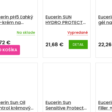
erin pH5 Ľahký
Eucerin SUN
Eucer
l-krém na
HYDRO PROTECT
gél n
hú a citlivú
SPF 50+ ultra
Dry To
Na sklade
Vypredané
kožku 350 ml
ľahký Fluid, 50ml
Contro
emerné
Priemerné
Prieme
notenie
hodnotenie
hodnot
200ml
,72 €
duktu
produktu
produkt
21,68 €
22,26
DETAIL
je
je
O KOŠÍKA
5,0
5,0
z
z
5
5
zdičiek.
hviezdičiek.
hviezdič
erin Sun Oil
Eucerin Sun
Euceri
ntrol krémový
Sensitive Protect
Filler 