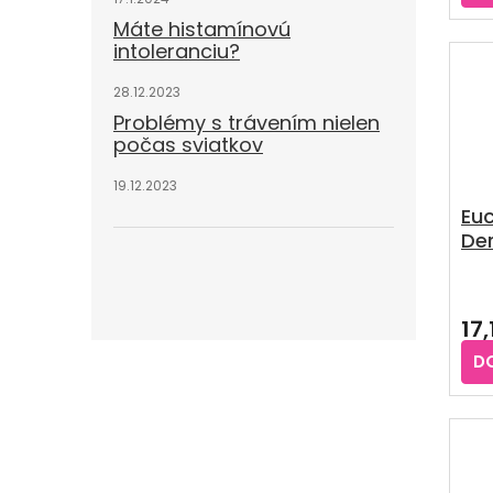
z
Máte histamínovú
5
intoleranciu?
hvie
28.12.2023
Problémy s trávením nielen
počas sviatkov
19.12.2023
Euc
De
na
ple
17,
D