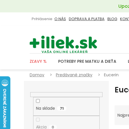
Prejsť
Upoz
na
obsah
Prihlásenie
O NÁS
DOPRAVA A PLATBA
BLOG
KON
ZĽAVY %
POTREBY PRE MATKU A DIEŤA
Domov
Predávané značky
Eucerin
B
Euc
O
Č
N
R
Na sklade
71
Ý
A
Najpr
P
D
Akcia
0