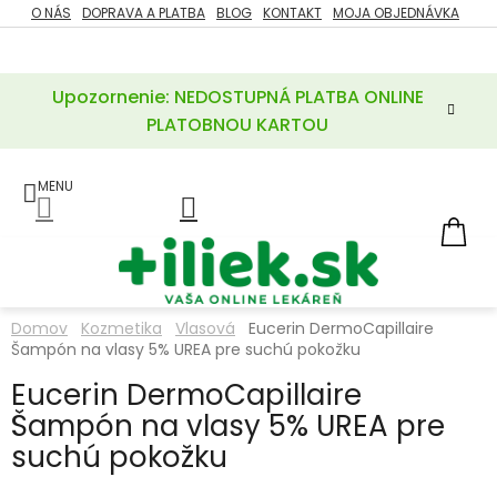
Prejsť
O NÁS
DOPRAVA A PLATBA
BLOG
KONTAKT
MOJA OBJEDNÁVKA
ZĽAVY
na
%
obsah
Upozornenie: NEDOSTUPNÁ PLATBA ONLINE
POTREBY
PRE
PLATOBNOU KARTOU
MATKU
A
DIEŤA
LIEKY
NÁ
KOŠ
VÝŽIVOVÉ
DOPLNKY
Domov
Kozmetika
Vlasová
Eucerin DermoCapillaire
Šampón na vlasy 5% UREA pre suchú pokožku
VITAMÍNY
A
MINERÁLY
Eucerin DermoCapillaire
Šampón na vlasy 5% UREA pre
KOZMETIKA
suchú pokožku