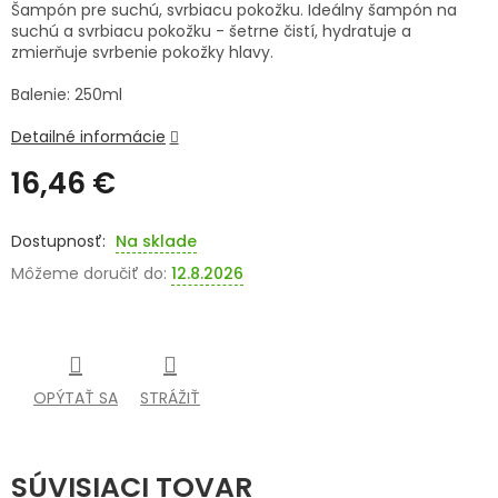
Šampón pre suchú, svrbiacu pokožku. Ideálny šampón na
suchú a svrbiacu pokožku - šetrne čistí, hydratuje a
SENIORI
zmierňuje svrbenie pokožky hlavy.
ZNAČKY
Balenie: 250ml
Detailné informácie
Prihlásenie
16,46 €
Jednotková
cena:
Na sklade
Môžeme doručiť do:
12.8.2026
OPÝTAŤ SA
STRÁŽIŤ
SÚVISIACI TOVAR