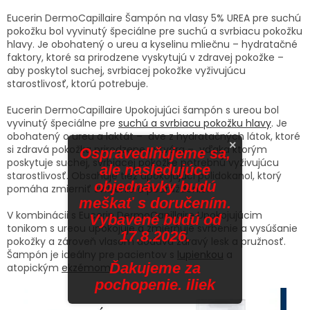
Eucerin DermoCapillaire Šampón na vlasy 5% UREA pre suchú
pokožku bol vyvinutý špeciálne pre suchú a svrbiacu pokožku
hlavy. Je obohatený o ureu a kyselinu mliečnu – hydratačné
faktory, ktoré sa prirodzene vyskytujú v zdravej pokožke –
aby poskytol suchej, svrbiacej pokožke vyživujúcu
starostlivosť, ktorú potrebuje.
Eucerin DermoCapillaire Upokojujúci šampón s ureou bol
vyvinutý špeciálne pre
suchú a svrbiacu pokožku hlavy
. Je
obohatený o ureu a laktát – dve z hydratačných látok, ktoré
×
si zdravá pokožka prirodzene vytvára – vďaka ktorým
Ospravedlňujeme sa,
poskytuje suchej, svrbiacej pokožke potrebnú vyživujúcu
ale nasledujúce
starostlivosť. Obsahuje tiež upokojujúci polidokanol, ktorý
objednávky budú
pomáha zmierniť svrbenie a podráždenie.
meškať s doručením.
V kombinácii s Eucerin DermoCapillaire Upokojujúcim
Vybavené budú od
tonikom s ureou upokojuje a zmierňuje svrbenie a vysúšanie
17.8.2026.
pokožky a zároveň vlasom dodáva zdravý lesk a pružnosť.
Šampón je ideálny pre pacientov s
lupienkou
a
Ďakujeme za
atopickým
ekzémom
.
pochopenie. iliek