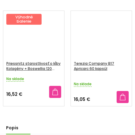
Výhodné
balenie
Priessnitz starostlivosť o kĺby
Terezia Company B17
Kolagény + Boswellia 120
Apricarc 60 kapsúl
tabliet
Na sklade
Priemerné
Na sklade
hodnotenie
produktu
16,52 €
je
16,05 €
5,0
z
5
hviezdičiek.
Popis