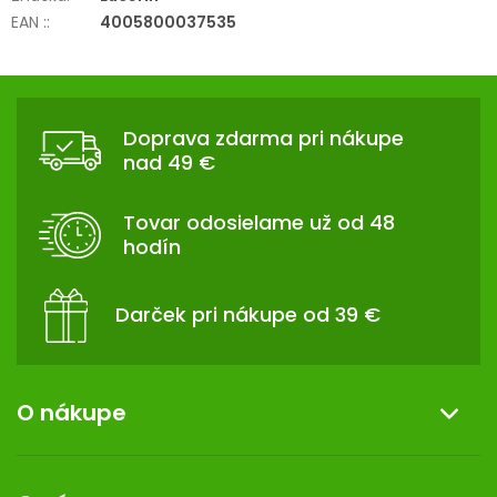
EAN :
:
4005800037535
Z
Á
Doprava zdarma pri nákupe
P
nad 49 €
Ä
T
Tovar odosielame už od 48
I
hodín
E
Darček pri nákupe od 39 €
O nákupe
Informácie o nákupe