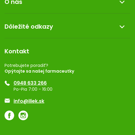
O nás
Reklamácia a vrátenie tovaru
Doprava a platba
O nás
Dôležité odkazy
Darček k nákupu
Kontakt
Obchodné podmienky
Dermocentrum
Blog
Vernostný program
Kontakt
Rozhodnutie na prevádzku
Registrácia
Potrebujete poradiť?
Opýtajte sa našej farmaceutky
Ponuka pre firmy
0948 633 266
Značky
Po-Pia 7:00 - 16:00
Akcie a zľavy
info@iliek.sk