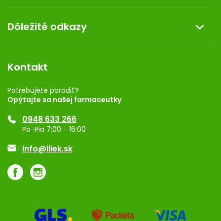
Doprava a platba
O nás
Dôležité odkazy
Darček k nákupu
Kontakt
Obchodné podmienky
Dermocentrum
Blog
Vernostný program
Kontakt
Rozhodnutie na prevádzku
Registrácia
Potrebujete poradiť?
Opýtajte sa našej farmaceutky
Ponuka pre firmy
0948 633 266
Značky
Po-Pia 7:00 - 16:00
Akcie a zľavy
info@iliek.sk