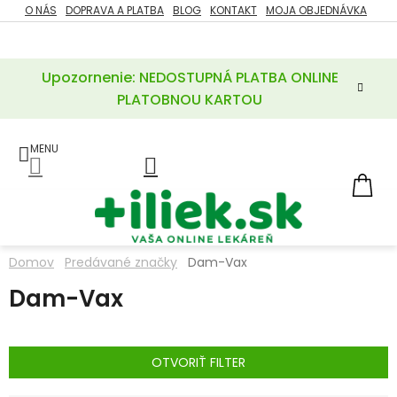
Prejsť
O NÁS
DOPRAVA A PLATBA
BLOG
KONTAKT
MOJA OBJEDNÁVKA
ZĽAVY
na
%
obsah
Upozornenie: NEDOSTUPNÁ PLATBA ONLINE
POTREBY
PRE
PLATOBNOU KARTOU
MATKU
A
DIEŤA
LIEKY
NÁ
KOŠ
VÝŽIVOVÉ
DOPLNKY
Domov
Predávané značky
Dam-Vax
VITAMÍNY
Dam-Vax
A
MINERÁLY
KOZMETIKA
OTVORIŤ FILTER