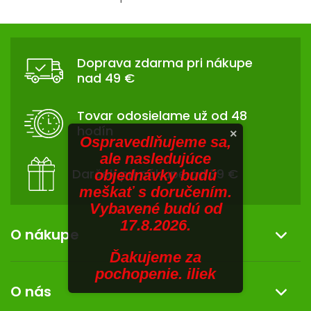
V
O
v
SENIORI
Z
l
Á
á
ZNAČKY
Doprava zdarma pri nákupe
d
P
nad 49 €
a
Ä
Prihlásenie
c
T
i
Tovar odosielame už od 48
I
e
hodín
×
p
E
Ospravedlňujeme sa,
r
ale nasledujúce
v
Darček pri nákupe od 39 €
objednávky budú
k
meškať s doručením.
y
Vybavené budú od
v
17.8.2026.
ý
O nákupe
p
Ďakujeme za
i
Informácie o nákupe
pochopenie. iliek
s
O nás
u
Reklamácia a vrátenie tovaru