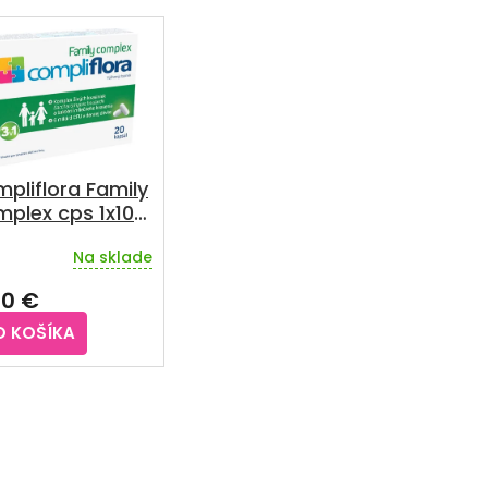
pliflora Family
plex cps 1x10
Na sklade
30 €
O KOŠÍKA
O
v
l
á