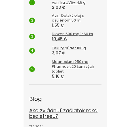
vanilka UV5+ 4,5 g
2,03 €
Aviril Detský olej s
azulénom 50 ml
1,55 €
Diozen 500 mg 1×60 ks
10,45 €
Tekutý púder 100 g
3,07 €
Magnesium 250 mg
Pharmavit 20 šumivých
tabliet
5,16 €
Blog
Ako zvládnuť začiatok roka
bez stresu?
17.1.2024