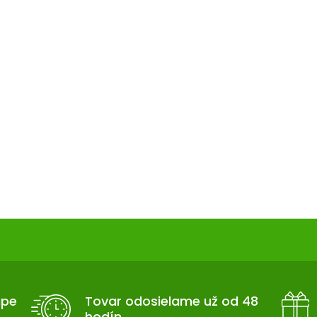
upe
Tovar odosielame už od 48
hodín