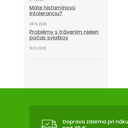
Máte histamínovú
intoleranciu?
28.12.2023
Problémy s trávením nielen
počas sviatkov
19.12.2023
Z
Á
P
Ä
T
Doprava zdarma pri nák
nad 49 €