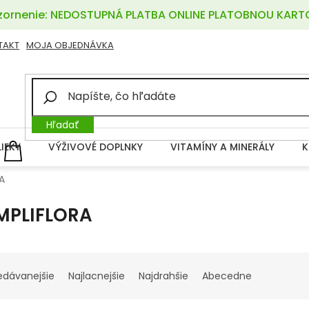
ornenie: NEDOSTUPNÁ PLATBA ONLINE PLATOBNOU KART
TAKT
MOJA OBJEDNÁVKA
Hľadať
LIEKY
VÝŽIVOVÉ DOPLNKY
VITAMÍNY A MINERÁLY
K
NÁKUPNÝ
KOŠÍK
A
MPLIFLORA
edávanejšie
Najlacnejšie
Najdrahšie
Abecedne