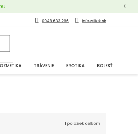
OU
0948 633 266
info@iliek.sk
OZMETIKA
TRÁVENIE
EROTIKA
BOLESŤ
DERM
1
položiek celkom