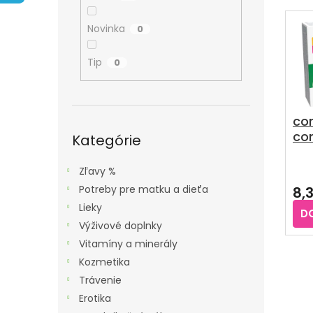
A
E
V
N
N
Ý
Novinka
0
E
I
P
L
E
Tip
0
I
P
S
R
P
O
com
R
Preskočiť
com
D
kategórie
Kategórie
O
ks
U
D
Zľavy %
K
U
Potreby pre matku a dieťa
8,
T
K
Lieky
O
D
T
Výživové doplnky
V
O
Vitamíny a minerály
V
Kozmetika
Trávenie
Erotika