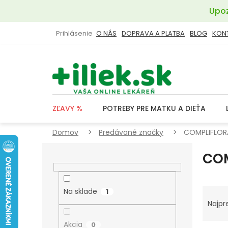
Prejsť
Upoz
na
obsah
Prihlásenie
O NÁS
DOPRAVA A PLATBA
BLOG
KON
ZĽAVY %
POTREBY PRE MATKU A DIEŤA
Domov
Predávané značky
COMPLIFLOR
B
CO
O
Č
N
R
Na sklade
1
Ý
A
Najpr
P
D
Akcia
0