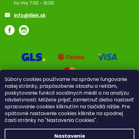
Po-Pia 7:00 - 16:00
Akcie a zľavy
info@iliek.sk
Súbory cookies používame na správne fungovanie
našej stránky, prispôsobenie obsahu a reklám,
poskytovanie funkcií sociálnych médií a na analýzu
návšetvnosti. Môžete prijať, zamietnuť alebo nastaviť
spracovanie cookies kliknutím na tlačidlá nižšie. Pre
opätovné nastavenie cookies kliknite na spodnej
časti stránky na "Nastavenia Cookies".
Pre firmy
Poradenstvo
Nastavenie
Copyright 2026
iliek.sk
. Všetky práva vyhradené.
Upraviť