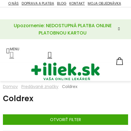
Prejsť
O NÁS
DOPRAVA A PLATBA
BLOG
KONTAKT
MOJA OBJEDNÁVKA
ZĽAVY
na
%
obsah
Upozornenie: NEDOSTUPNÁ PLATBA ONLINE
POTREBY
PRE
PLATOBNOU KARTOU
MATKU
A
DIEŤA
LIEKY
NÁ
KOŠ
VÝŽIVOVÉ
DOPLNKY
Domov
Predávané značky
Coldrex
VITAMÍNY
Coldrex
A
MINERÁLY
KOZMETIKA
OTVORIŤ FILTER