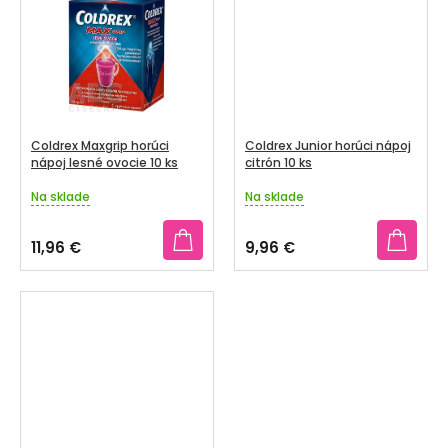
V
SENIORI
ZNAČKY
Prihlásenie
Coldrex Maxgrip horúci
Coldrex Junior horúci nápoj
nápoj lesné ovocie 10 ks
citrón 10 ks
Na sklade
Na sklade
Priemerné
Priemerné
hodnotenie
hodnotenie
produktu
produktu
11,96 €
9,96 €
je
je
5,0
5,0
z
z
5
5
hviezdičiek.
hviezdičiek.