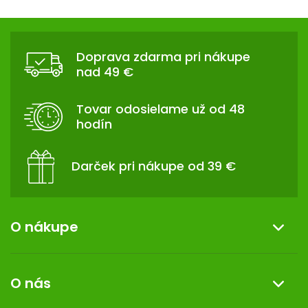
Z
Á
Doprava zdarma pri nákupe
P
nad 49 €
Ä
T
Tovar odosielame už od 48
I
hodín
E
Darček pri nákupe od 39 €
O nákupe
Informácie o nákupe
O nás
Reklamácia a vrátenie tovaru