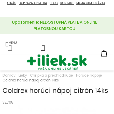
Prejsť
O NÁS
DOPRAVA A PLATBA
BLOG
KONTAKT
MOJA OBJEDNÁVKA
ZĽAVY
na
%
obsah
Upozornenie: NEDOSTUPNÁ PLATBA ONLINE
POTREBY
PRE
PLATOBNOU KARTOU
MATKU
A
DIEŤA
LIEKY
NÁ
KOŠ
VÝŽIVOVÉ
DOPLNKY
Domov
Lieky
Chrípka a prechladnutie
Horúce nápoje
Coldrex horúci nápoj citrón 14ks
VITAMÍNY
A
MINERÁLY
Coldrex horúci nápoj citrón 14ks
KOZMETIKA
32708