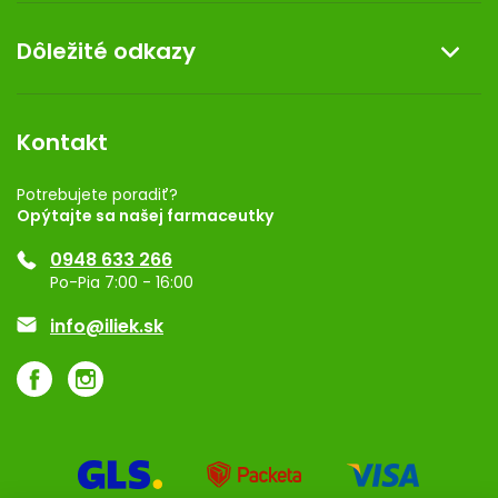
Doprava a platba
O nás
Dôležité odkazy
Darček k nákupu
Kontakt
Obchodné podmienky
Dermocentrum
Blog
Vernostný program
Kontakt
Rozhodnutie na prevádzku
Registrácia
Potrebujete poradiť?
Opýtajte sa našej farmaceutky
Ponuka pre firmy
0948 633 266
Značky
Po-Pia 7:00 - 16:00
Akcie a zľavy
info@iliek.sk