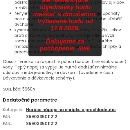
ale nasledujúce
odstraňuje bolesti v hrdle, bolesti hlavy, svalov aj kĺbov
objednávky budú
a znižuje horúčku,
meškať s doručením.
fenylefríniumchlorid, liečivo, ktoré uvoľňuje upchatý
nos a vedľajšie nosové dutiny a tým pomáha uľahčiť
Vybavené budú od
dýchanie,
17.8.2026.
kyselinu askorbovú (vitamín C), obvyklú zložku liekov
proti chrípke a prechladnutiu, ktorá je v lieku kvôli
Ďakujeme za
tomu, aby pomohla nahradiť vitamín C, ktorého
množstvo môže byť v počiatočnom štádiu chrípky a
pochopenie. iliek
prechladnutia nedostatočné.
Obsah 1 vrecka sa rozpustí v pohári horúcej (nie však vriacej)
vody. Teplý nápoj sa vypije. Je nutné dodržať minimálne
odstupy medzi jednotlivými dávkami (uvedené v časti
Dávkovanie a dávkovacie schémy).
ŠUKL kód:
5660A
Dodatočné parametre
Kategória
:
Horúce nápoje na chrípku a prechladnutie
EAN
:
8590335011212
EAN:
:
8590335011212