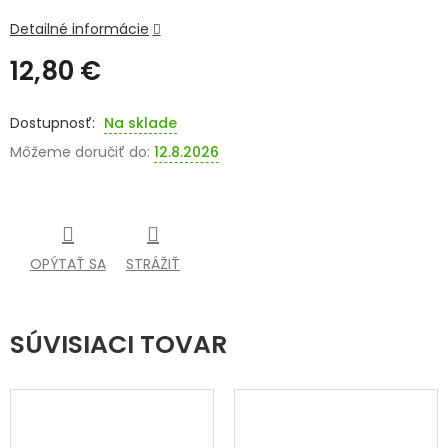
Detailné informácie
SENIORI
12,80 €
ZNAČKY
Jednotková
cena:
Na sklade
Prihlásenie
Môžeme doručiť do:
12.8.2026
OPÝTAŤ SA
STRÁŽIŤ
SÚVISIACI TOVAR