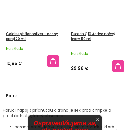
Coldisept Nanosilver - nosný
Eucerin Q10 Active nočný
sprej 20 ml
krém 50 ml
Na sklade
Priemerné
Na sklade
hodnotenie
produktu
10,85 €
je
29,96 €
3,3
z
5
hviezdičiek.
Popis
Horúci nápoj s príchuťou citróna je liek proti chrípke a
prechladnutiu, ktorý obsahuje:
×
Ospravedlňujeme sa,
paracetamol, liečivo proti bolesti a horúčke, ktoré