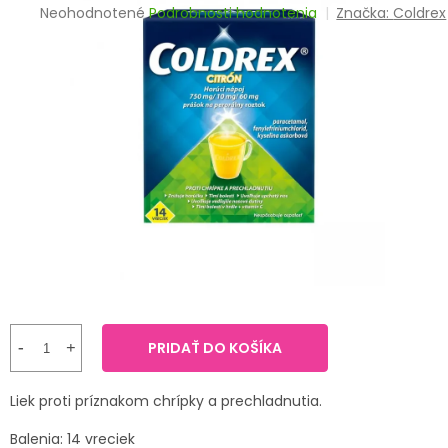
TRÁVENIE
Priemerné
Neohodnotené
Podrobnosti hodnotenia
Značka:
Coldrex
hodnotenie
produktu
EROTIKA
je
0,0
z
BOLESŤ
5
hviezdičiek.
DERMATOLÓGIA
DENTÁLNA
HYGIENA
ZDRAVOTNÍCKE
POMÔCKY
PRIDAŤ DO KOŠÍKA
PRÍRODNÉ
LIEKY
Liek proti príznakom chrípky a prechladnutia.
VETERINA
Balenia: 14 vreciek