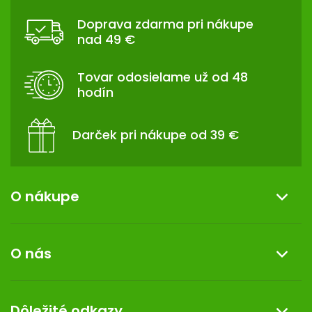
Á
á
Doprava zdarma pri nákupe
d
P
nad 49 €
a
Ä
c
T
i
Tovar odosielame už od 48
I
e
hodín
p
E
r
v
Darček pri nákupe od 39 €
k
y
v
ý
O nákupe
p
i
Informácie o nákupe
s
O nás
u
Reklamácia a vrátenie tovaru
Doprava a platba
O nás
Dôležité odkazy
Darček k nákupu