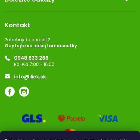
Kontakt
Obchodné podmienky
Dermocentrum
Blog
Vernostný program
Kontakt
Rozhodnutie na prevádzku
Registrácia
Potrebujete poradiť?
Opýtajte sa našej farmaceutky
Ponuka pre firmy
0948 633 266
Značky
Po-Pia 7:00 - 16:00
Akcie a zľavy
info@iliek.sk