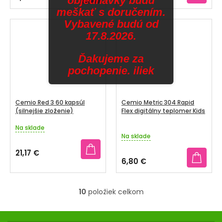
objednávky budú
je
je
meškať s doručením.
5,0
5,0
z
z
Vybavené budú od
5
5
17.8.2026.
hviezdičiek.
hviezdičiek.
Ďakujeme za
pochopenie. iliek
Cemio Red 3 60 kapsúl
Cemio Metric 304 Rapid
(silnejšie zloženie)
Flex digitálny teplomer Kids
Na sklade
Priemerné
Na sklade
hodnotenie
produktu
21,17 €
je
6,80 €
3,0
z
5
10
položiek celkom
hviezdičiek.
O
v
Z
l