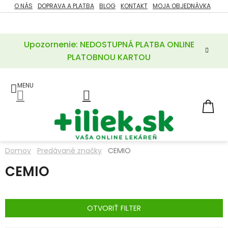
Prejsť
O NÁS
DOPRAVA A PLATBA
BLOG
KONTAKT
MOJA OBJEDNÁVKA
ZĽAVY
na
%
obsah
Upozornenie: NEDOSTUPNÁ PLATBA ONLINE
POTREBY
PRE
PLATOBNOU KARTOU
MATKU
A
DIEŤA
LIEKY
NÁ
KOŠ
VÝŽIVOVÉ
DOPLNKY
Domov
Predávané značky
CEMIO
VITAMÍNY
CEMIO
A
MINERÁLY
KOZMETIKA
OTVORIŤ FILTER