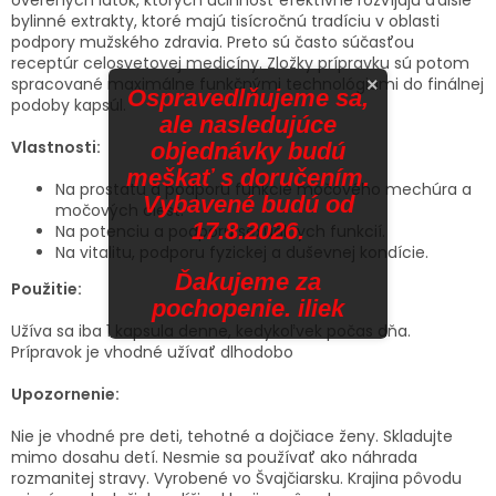
bylinné extrakty, ktoré majú tisícročnú tradíciu v oblasti
podpory mužského zdravia. Preto sú často súčasťou
receptúr celosvetovej medicíny. Zložky prípravku sú potom
spracované maximálne funkčnými technológiami do finálnej
×
Ospravedlňujeme sa,
podoby kapsúl.
ale nasledujúce
Vlastnosti:
objednávky budú
meškať s doručením.
Na prostatu a podporu funkcie močového mechúra a
Vybavené budú od
močových ciest.
17.8.2026.
Na potenciu a podporu sexuálnych funkcií.
Na vitalitu, podporu fyzickej a duševnej kondície.
Ďakujeme za
Použitie:
pochopenie. iliek
Užíva sa iba 1 kapsula denne, kedykoľvek počas dňa.
Prípravok je vhodné užívať dlhodobo
Upozornenie:
Nie je vhodné pre deti, tehotné a dojčiace ženy. Skladujte
mimo dosahu detí. Nesmie sa používať ako náhrada
rozmanitej stravy. Vyrobené vo Švajčiarsku. Krajina pôvodu