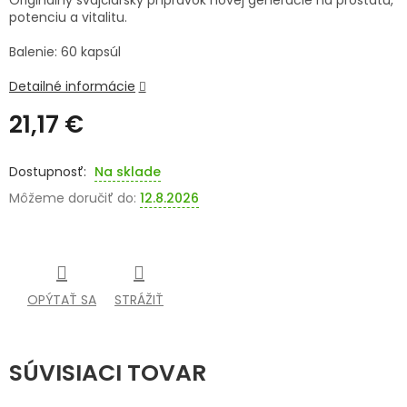
Originálny švajčiarsky prípravok novej generácie na prostatu,
potenciu a vitalitu.
SENIORI
Balenie: 60 kapsúl
ZNAČKY
Detailné informácie
Prihlásenie
21,17 €
Jednotková
cena:
Na sklade
Môžeme doručiť do:
12.8.2026
OPÝTAŤ SA
STRÁŽIŤ
SÚVISIACI TOVAR