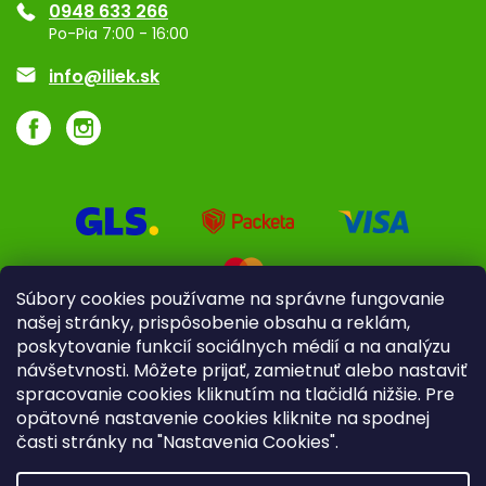
0948 633 266
Značky
Po-Pia 7:00 - 16:00
Akcie a zľavy
info@iliek.sk
Súbory cookies používame na správne fungovanie
našej stránky, prispôsobenie obsahu a reklám,
poskytovanie funkcií sociálnych médií a na analýzu
návšetvnosti. Môžete prijať, zamietnuť alebo nastaviť
spracovanie cookies kliknutím na tlačidlá nižšie. Pre
opätovné nastavenie cookies kliknite na spodnej
časti stránky na "Nastavenia Cookies".
Pre firmy
Poradenstvo