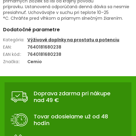
primárnych zložiek sa líši od krajiny pôvodu
prípravku. Ustanovená odporúčaná denná dávka sa nesmie
presiahnuť. Uchovávajte v suchu pri teplote 10–25
°C. Chráňte pred vlhkom a priamym slnečným žiarením.
Dodatočné parametre
Kategória
:
Výživové doplnky na prostatu a potenciu
EAN
:
7640181680238
EAN kód:
:
7640181680238
Značka:
:
Cemio
Z
Á
Doprava zdarma pri nákupe
P
nad 49 €
Ä
T
Tovar odosielame už od 48
I
hodín
E