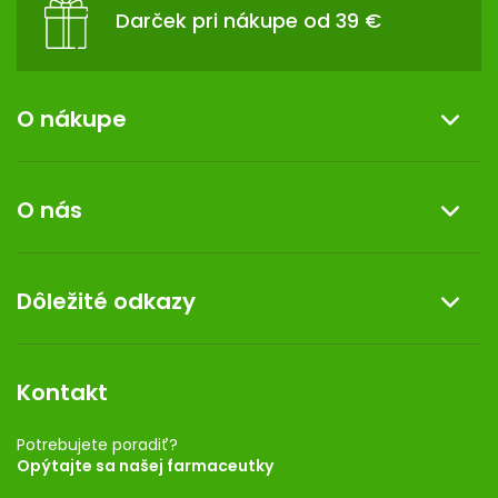
Darček pri nákupe od 39 €
O nákupe
Informácie o nákupe
O nás
Reklamácia a vrátenie tovaru
Doprava a platba
O nás
Dôležité odkazy
Darček k nákupu
Kontakt
Obchodné podmienky
Dermocentrum
Blog
Vernostný program
Kontakt
Rozhodnutie na prevádzku
Registrácia
Potrebujete poradiť?
Opýtajte sa našej farmaceutky
Ponuka pre firmy