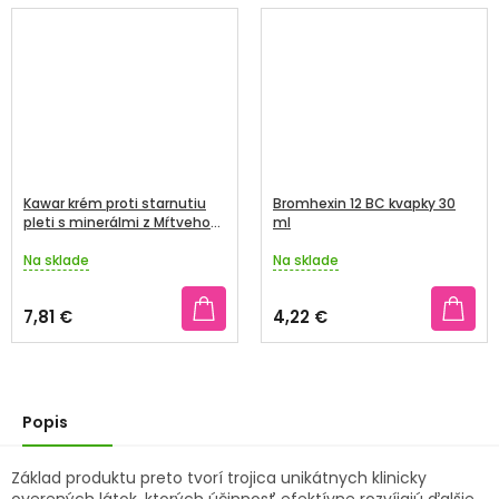
Kawar krém proti starnutiu
Bromhexin 12 BC kvapky 30
pleti s minerálmi z Mŕtveho
ml
mora 30 ml
Na sklade
Na sklade
Priemerné
Priemerné
hodnotenie
hodnotenie
produktu
produktu
7,81 €
4,22 €
je
je
5,0
4,5
z
z
5
5
hviezdičiek.
hviezdičiek.
Popis
Základ produktu preto tvorí trojica unikátnych klinicky
overených látok, ktorých účinnosť efektívne rozvíjajú ďalšie