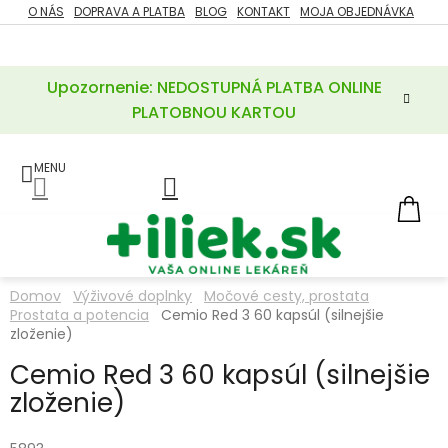
Prejsť
O NÁS
DOPRAVA A PLATBA
BLOG
KONTAKT
MOJA OBJEDNÁVKA
ZĽAVY
na
%
obsah
Upozornenie: NEDOSTUPNÁ PLATBA ONLINE
POTREBY
PRE
PLATOBNOU KARTOU
MATKU
A
DIEŤA
LIEKY
NÁ
KOŠ
VÝŽIVOVÉ
DOPLNKY
Domov
Výživové doplnky
Močové cesty, prostata
Prostata a potencia
Cemio Red 3 60 kapsúl (silnejšie
VITAMÍNY
A
zloženie)
MINERÁLY
Cemio Red 3 60 kapsúl (silnejšie
zloženie)
KOZMETIKA