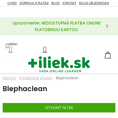
Prejsť
O NÁS
DOPRAVA A PLATBA
BLOG
KONTAKT
MOJA OBJEDNÁVKA
ZĽAVY
na
%
obsah
Upozornenie: NEDOSTUPNÁ PLATBA ONLINE
POTREBY
PRE
PLATOBNOU KARTOU
MATKU
A
DIEŤA
LIEKY
NÁ
KOŠ
VÝŽIVOVÉ
DOPLNKY
Domov
Predávané značky
Blephaclean
VITAMÍNY
Blephaclean
A
MINERÁLY
KOZMETIKA
OTVORIŤ FILTER