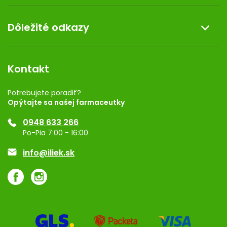
Doprava a platba
O nás
Dôležité odkazy
Darček k nákupu
Kontakt
Obchodné podmienky
Dermocentrum
Blog
Vernostný program
Kontakt
Rozhodnutie na prevádzku
Registrácia
Potrebujete poradiť?
Opýtajte sa našej farmaceutky
Ponuka pre firmy
0948 633 266
Značky
Po-Pia 7:00 - 16:00
Akcie a zľavy
info@iliek.sk