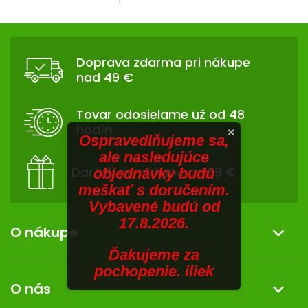
V
O
v
SENIORI
Z
l
Á
á
ZNAČKY
Doprava zdarma pri nákupe
d
P
nad 49 €
a
Ä
Prihlásenie
c
T
i
Tovar odosielame už od 48
I
e
hodín
×
p
E
Ospravedlňujeme sa,
r
ale nasledujúce
v
Darček pri nákupe od 39 €
objednávky budú
k
meškať s doručením.
y
Vybavené budú od
v
17.8.2026.
ý
O nákupe
p
Ďakujeme za
i
Informácie o nákupe
pochopenie. iliek
s
O nás
u
Reklamácia a vrátenie tovaru