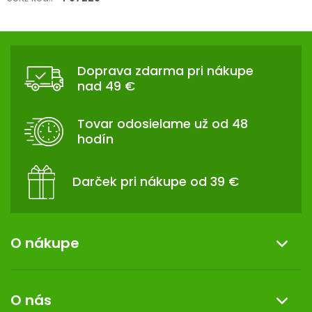
Z
Á
Doprava zdarma pri nákupe
P
nad 49 €
Ä
T
Tovar odosielame už od 48
I
hodín
E
Darček pri nákupe od 39 €
O nákupe
Informácie o nákupe
O nás
Reklamácia a vrátenie tovaru