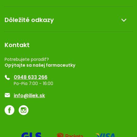
Doprava a platba
O nás
Dôležité odkazy
Darček k nákupu
Kontakt
Obchodné podmienky
Dermocentrum
Blog
Vernostný program
Kontakt
Rozhodnutie na prevádzku
Registrácia
Potrebujete poradiť?
Opýtajte sa našej farmaceutky
Ponuka pre firmy
0948 633 266
Značky
Po-Pia 7:00 - 16:00
Akcie a zľavy
info@iliek.sk