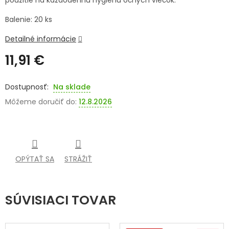
použitie na každodennú hygienu očných viečok.
SENIORI
Balenie: 20 ks
ZNAČKY
Detailné informácie
11,91 €
Prihlásenie
Jednotková
cena:
Na sklade
Môžeme doručiť do:
12.8.2026
OPÝTAŤ SA
STRÁŽIŤ
SÚVISIACI TOVAR