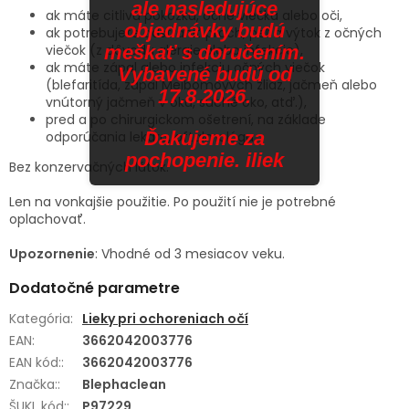
ale nasledujúce
ak máte citlivú pokožku, očné viečka alebo oči,
objednávky budú
ak potrebujete odstrániť prach, peľ a výtok z očných
viečok (z dôvodu alergie alebo infekcie),
meškať s doručením.
ak máte zápal alebo infekciu očných viečok
Vybavené budú od
(blefaritída, zápal Meibomových žliaz, jačmeň alebo
17.8.2026.
vnútorný jačmeň v oku, suché oko, atď.),
pred a po chirurgickom ošetrení, na základe
Ďakujeme za
odporúčania lekára, oftalmológa.
pochopenie. iliek
Bez konzervačných látok.
Len na vonkajšie použitie. Po použití nie je potrebné
oplachovať.
Upozornenie
: Vhodné od 3 mesiacov veku.
Dodatočné parametre
Kategória
:
Lieky pri ochoreniach očí
EAN
:
3662042003776
EAN kód:
:
3662042003776
Značka:
:
Blephaclean
ŠUKL kód:
:
P97229