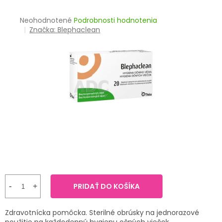
TRÁVENIE
Priemerné
Neohodnotené
Podrobnosti hodnotenia
hodnotenie
Značka:
Blephaclean
EROTIKA
produktu
je
BOLESŤ
0,0
z
5
DERMATOLÓGIA
hviezdičiek.
DENTÁLNA
HYGIENA
ZDRAVOTNÍCKE
POMÔCKY
PRÍRODNÉ
LIEKY
PRIDAŤ DO KOŠÍKA
VETERINA
Zdravotnícka pomôcka. Sterilné obrúsky na jednorazové