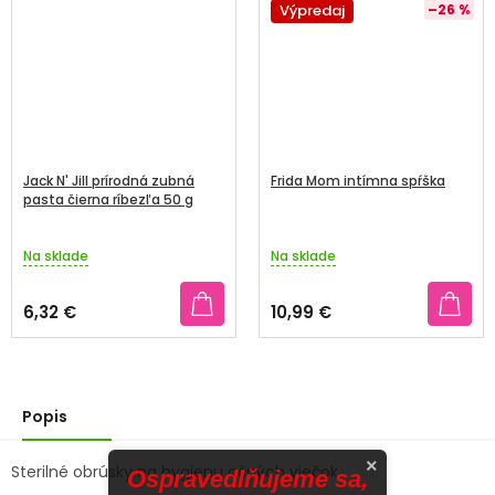
Výpredaj
–26 %
Jack N' Jill prírodná zubná
Frida Mom intímna spŕška
pasta čierna ríbezľa 50 g
Na sklade
Na sklade
6,32 €
10,99 €
Popis
×
Sterilné obrúsky na hygienu očných viečok.
Ospravedlňujeme sa,