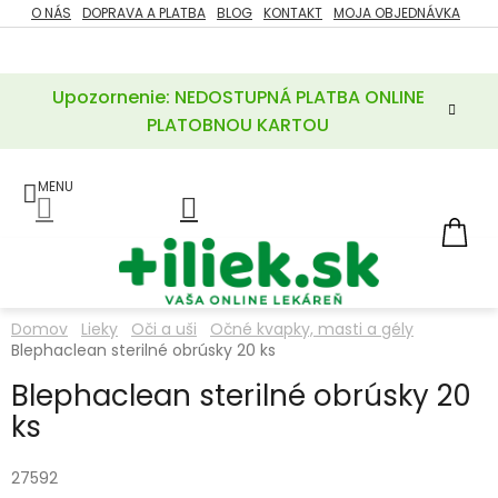
Prejsť
O NÁS
DOPRAVA A PLATBA
BLOG
KONTAKT
MOJA OBJEDNÁVKA
ZĽAVY
na
%
obsah
Upozornenie: NEDOSTUPNÁ PLATBA ONLINE
POTREBY
PRE
PLATOBNOU KARTOU
MATKU
A
DIEŤA
LIEKY
NÁ
KOŠ
VÝŽIVOVÉ
DOPLNKY
Domov
Lieky
Oči a uši
Očné kvapky, masti a gély
Blephaclean sterilné obrúsky 20 ks
VITAMÍNY
A
MINERÁLY
Blephaclean sterilné obrúsky 20
ks
KOZMETIKA
27592